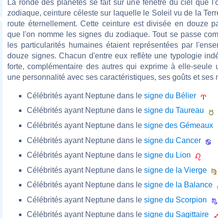
La ronde des planètes se fait sur une fenêtre du ciel que 
zodiaque, ceinture céleste sur laquelle le Soleil vu de la Terr
route éternellement. Cette ceinture est divisée en douze p
que l'on nomme les signes du zodiaque. Tout se passe com
les particularités humaines étaient représentées par l'ens
douze signes. Chacun d'entre eux reflète une typologie ind
forte, complémentaire des autres qui exprime à elle-seule 
une personnalité avec ses caractéristiques, ses goûts et ses 
Célébrités ayant Neptune dans le
signe du Bélier
Célébrités ayant Neptune dans le
signe du Taureau
Célébrités ayant Neptune dans le
signe des Gémeaux
Célébrités ayant Neptune dans le
signe du Cancer
Célébrités ayant Neptune dans le
signe du Lion
Célébrités ayant Neptune dans le
signe de la Vierge
Célébrités ayant Neptune dans le
signe de la Balance
Célébrités ayant Neptune dans le
signe du Scorpion
Célébrités ayant Neptune dans le
signe du Sagittaire