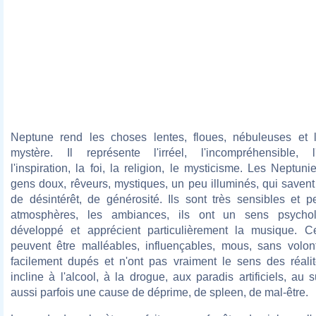
Neptune rend les choses lentes, floues, nébuleuses et 
mystère. Il représente l'irréel, l'incompréhensible, l'
l'inspiration, la foi, la religion, le mysticisme. Les Neptun
gens doux, rêveurs, mystiques, un peu illuminés, qui savent
de désintérêt, de générosité. Ils sont très sensibles et p
atmosphères, les ambiances, ils ont un sens psychol
développé et apprécient particulièrement la musique. C
peuvent être malléables, influençables, mous, sans volont
facilement dupés et n'ont pas vraiment le sens des réali
incline à l'alcool, à la drogue, aux paradis artificiels, au su
aussi parfois une cause de déprime, de spleen, de mal-être.