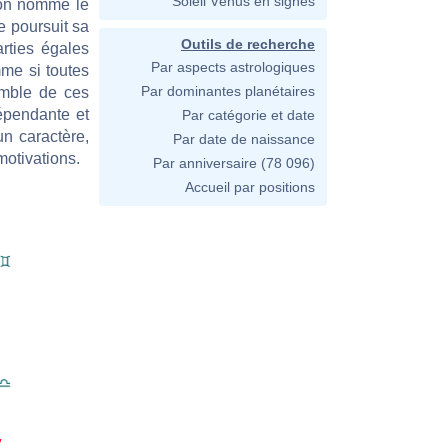
Soleil Vénus en signes
l'on nomme le
e poursuit sa
Outils de recherche
arties égales
Par aspects astrologiques
me si toutes
Par dominantes planétaires
emble de ces
épendante et
Par catégorie et date
un caractère,
Par date de naissance
motivations.
Par anniversaire
(78 096)
Accueil par positions