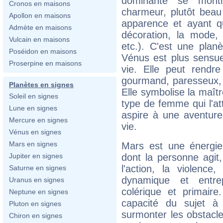
dominante se montre
Cronos en maisons
charmeur, plutôt bea
Apollon en maisons
apparence et ayant qu
Admète en maisons
décoration, la mode, 
Vulcain en maisons
etc.). C'est une pla
Poséidon en maisons
Vénus est plus sensuel
Proserpine en maisons
vie. Elle peut rendre
gourmand, paresseux, m
Planètes en signes
Elle symbolise la maî
Soleil en signes
type de femme qui l'att
Lune en signes
aspire à une aventure
Mercure en signes
vie.
Vénus en signes
Mars en signes
Mars est une énergie 
dont la personne agit,
Jupiter en signes
l'action, la violence
Saturne en signes
dynamique et entre
Uranus en signes
colérique et primaire
Neptune en signes
capacité du sujet à
Pluton en signes
surmonter les obstacles
Chiron en signes