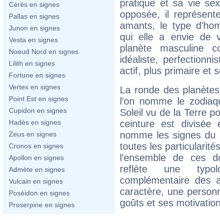
pratique et sa vie se
Cérès en signes
opposée, il représen
Pallas en signes
amants, le type d'hom
Junon en signes
qui elle a envie de 
Vesta en signes
planète masculine 
Noeud Nord en signes
idéaliste, perfectionn
Lilith en signes
actif, plus primaire et 
Fortune en signes
Vertex en signes
La ronde des planètes 
Point Est en signes
l'on nomme le zodiaqu
Cupidon en signes
Soleil vu de la Terre p
ceinture est divisée
Hadès en signes
nomme les signes du 
Zeus en signes
toutes les particularit
Cronos en signes
l'ensemble de ces d
Apollon en signes
reflète une typol
Admète en signes
complémentaire des a
Vulcain en signes
caractère, une personn
Poséidon en signes
goûts et ses motivatio
Proserpine en signes