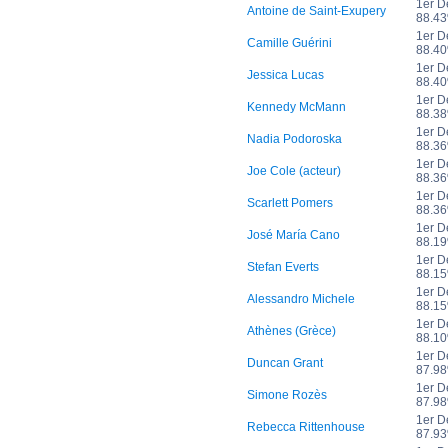
1er D
Antoine de Saint-Exupery
88.4
1er D
Camille Guérini
88.4
1er D
Jessica Lucas
88.4
1er D
Kennedy McMann
88.3
1er D
Nadia Podoroska
88.3
1er D
Joe Cole (acteur)
88.3
1er D
Scarlett Pomers
88.3
1er D
José María Cano
88.1
1er D
Stefan Everts
88.1
1er D
Alessandro Michele
88.1
1er D
Athènes (Grèce)
88.1
1er D
Duncan Grant
87.9
1er D
Simone Rozès
87.9
1er D
Rebecca Rittenhouse
87.9