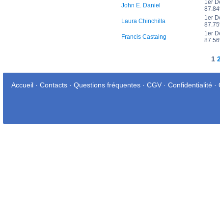
1er D
John E. Daniel
87.8
1er D
Laura Chinchilla
87.7
1er D
Francis Castaing
87.5
1
Accueil
·
Contacts
·
Questions fréquentes
·
CGV
·
Confidentialité
·