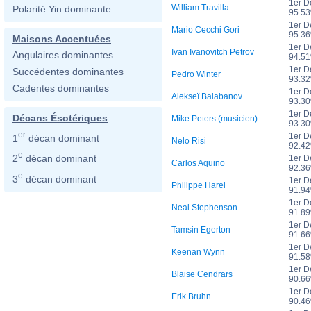
1er D
William Travilla
Polarité Yin dominante
95.5
1er D
Mario Cecchi Gori
95.3
Maisons Accentuées
1er D
Ivan Ivanovitch Petrov
Angulaires dominantes
94.5
1er D
Succédentes dominantes
Pedro Winter
93.3
Cadentes dominantes
1er D
Alekseï Balabanov
93.3
1er D
Décans Ésotériques
Mike Peters (musicien)
93.3
er
1er D
1
décan dominant
Nelo Risi
92.4
e
2
décan dominant
1er D
Carlos Aquino
92.3
e
3
décan dominant
1er D
Philippe Harel
91.9
1er D
Neal Stephenson
91.8
1er D
Tamsin Egerton
91.6
1er D
Keenan Wynn
91.5
1er D
Blaise Cendrars
90.6
1er D
Erik Bruhn
90.4