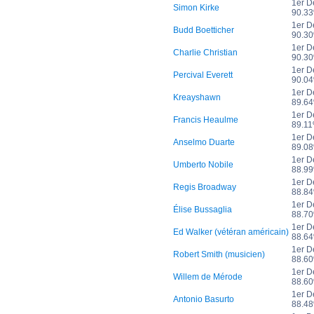
1er D
Simon Kirke
90.3
1er D
Budd Boetticher
90.3
1er D
Charlie Christian
90.3
1er D
Percival Everett
90.0
1er D
Kreayshawn
89.6
1er D
Francis Heaulme
89.1
1er D
Anselmo Duarte
89.0
1er D
Umberto Nobile
88.9
1er D
Regis Broadway
88.8
1er D
Élise Bussaglia
88.7
1er D
Ed Walker (vétéran américain)
88.6
1er D
Robert Smith (musicien)
88.6
1er D
Willem de Mérode
88.6
1er D
Antonio Basurto
88.4