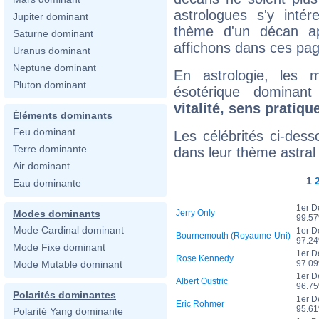
astrologues s'y inté
Jupiter dominant
thème d'un décan ap
Saturne dominant
affichons dans ces pa
Uranus dominant
Neptune dominant
En astrologie, les 
Pluton dominant
ésotérique dominant
vitalité, sens pratiq
Éléments dominants
Feu dominant
Les célébrités ci-des
Terre dominante
dans leur thème astral 
Air dominant
1
Eau dominante
1er D
Jerry Only
Modes dominants
99.5
Mode Cardinal dominant
1er D
Bournemouth (Royaume-Uni)
97.2
Mode Fixe dominant
1er D
Rose Kennedy
97.0
Mode Mutable dominant
1er D
Albert Oustric
96.7
Polarités dominantes
1er D
Eric Rohmer
95.6
Polarité Yang dominante