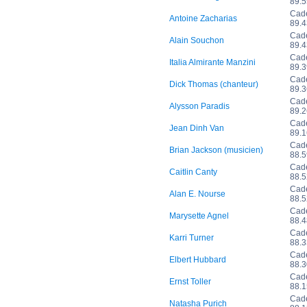
89.
Cad
Antoine Zacharias
89.
Cad
Alain Souchon
89.
Cad
Italia Almirante Manzini
89.
Cad
Dick Thomas (chanteur)
89.
Cad
Alysson Paradis
89.
Cad
Jean Dinh Van
89.
Cad
Brian Jackson (musicien)
88.
Cad
Caitlin Canty
88.
Cad
Alan E. Nourse
88.
Cad
Marysette Agnel
88.
Cad
Karri Turner
88.
Cad
Elbert Hubbard
88.
Cad
Ernst Toller
88.
Cad
Natasha Purich