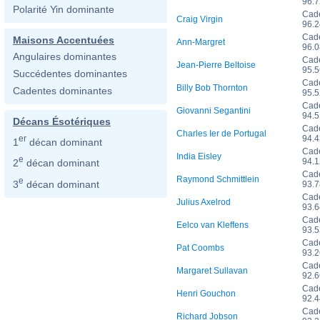
96.
Polarité Yin dominante
Cad
Craig Virgin
96.
Cad
Maisons Accentuées
Ann-Margret
96.
Angulaires dominantes
Cad
Jean-Pierre Beltoise
95.
Succédentes dominantes
Cad
Billy Bob Thornton
Cadentes dominantes
95.
Cad
Giovanni Segantini
94.
Décans Ésotériques
Cad
Charles Ier de Portugal
94.
er
1
décan dominant
Cad
India Eisley
e
94.
2
décan dominant
Cad
Raymond Schmittlein
e
3
décan dominant
93.
Cad
Julius Axelrod
93.
Cad
Eelco van Kleffens
93.
Cad
Pat Coombs
93.
Cad
Margaret Sullavan
92.
Cad
Henri Gouchon
92.
Cad
Richard Jobson