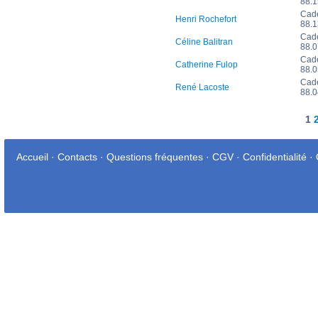
88.
Cad
Henri Rochefort
88.
Cad
Céline Balitran
88.
Cad
Catherine Fulop
88.
Cad
René Lacoste
88.
1
Accueil
·
Contacts
·
Questions fréquentes
·
CGV
·
Confidentialité
·