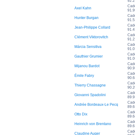
92.
Cad
Axel Kahn
91.
Cad
Hunter Burgan
91.
Cad
Jean-Philippe Collard
91.
Cad
Clément Viktorovitch
91.
Cad
Márcia Sensitiva
91.
Cad
Gauthier Grumier
91.
Cad
Mijanou Bardot
90.
Cad
Émile Fabry
90.
Cad
Thierry Chassagne
90.
Cad
Giovanni Spadolini
89.
Cad
Andrée Bordeaux-Le Pecq
89.
Cad
Otto Dix
89.
Cad
Heinrich von Brentano
89.
Cad
Claudine Auger