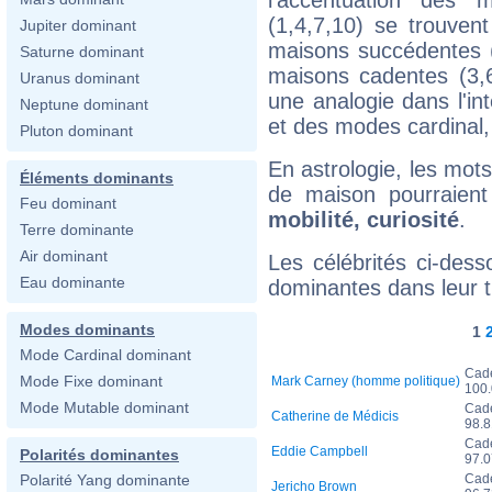
(1,4,7,10) se trouven
Jupiter dominant
maisons succédentes (2
Saturne dominant
maisons cadentes (3,6,
Uranus dominant
une analogie dans l'i
Neptune dominant
et des modes cardinal, 
Pluton dominant
En astrologie, les mots
Éléments dominants
de maison pourraien
Feu dominant
mobilité, curiosité
.
Terre dominante
Air dominant
Les célébrités ci-des
Eau dominante
dominantes dans leur t
Modes dominants
1
Mode Cardinal dominant
Cad
Mode Fixe dominant
Mark Carney (homme politique)
100
Mode Mutable dominant
Cad
Catherine de Médicis
98.
Cad
Eddie Campbell
Polarités dominantes
97.
Cad
Polarité Yang dominante
Jericho Brown