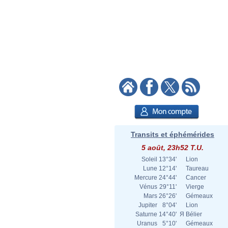
Transits et éphémérides
5 août, 23h52 T.U.
Soleil
13°34'
Lion
Lune
12°14'
Taureau
Mercure
24°44'
Cancer
Vénus
29°11'
Vierge
Mars
26°26'
Gémeaux
Jupiter
8°04'
Lion
Saturne
14°40'
Я
Bélier
Uranus
5°10'
Gémeaux