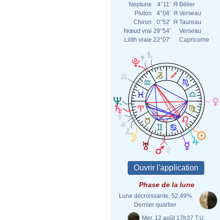
Neptune
4°11'
Я
Bélier
Pluton
4°04'
Я
Verseau
Chiron
0°52'
Я
Taureau
Nœud vrai
29°54'
Verseau
Lilith vraie
22°07'
Capricorne
Phase de la lune
Lune décroissante, 52.49%
Dernier quartier
Mer. 12 août 17h37 T.U.