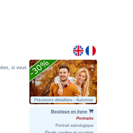
nées, si vous
Prévisions détaillées - Automne
Boutique en ligne
Portraits
Portrait astrologique
Étude carrière et vocation