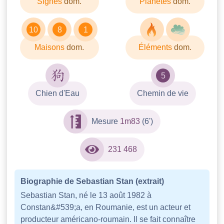
Signes
dom.
Planètes
dom.
10
8
1
Maisons
dom.
Éléments
dom.
5
Chien d'Eau
Chemin de vie
Mesure
1m83
(6')
231 468
Biographie de Sebastian Stan (extrait)
Sebastian Stan, né le 13 août 1982 à
Constan&#539;a, en Roumanie, est un acteur et
producteur américano-roumain. Il se fait connaître