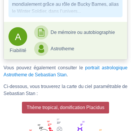
mondialement grâce au rôle de Bucky Barnes, alias
le Winter Soldier, dans l’univers...
De mémoire ou autobiographie
A
Astrotheme
Fiabilité
Vous pouvez également consulter le
portrait astrologique
Astrotheme de Sebastian Stan
.
Ci-dessous, vous trouverez la carte du ciel paramétrable de
Sebastian Stan :
Thème tropical, domification Placidus
27'
58'
35'
10°
17°
8°
00'
22°
29'
34'