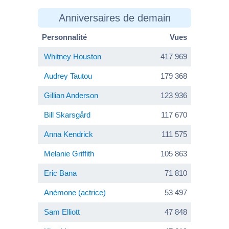
Anniversaires de demain
Personnalité
Vues
Whitney Houston
417 969
Audrey Tautou
179 368
Gillian Anderson
123 936
Bill Skarsgård
117 670
Anna Kendrick
111 575
Melanie Griffith
105 863
Eric Bana
71 810
Anémone (actrice)
53 497
Sam Elliott
47 848