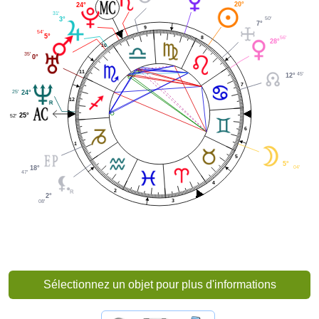
20°
24°
31'
50'
3°
7°
9
54'
5°
56'
8
28°
10
35'
0°
11
45'
12°
7
25'
24°
12
25°
52'
6
1
5
5°
04'
18°
47'
4
2
2°
3
08'
Sélectionnez un objet pour plus d'informations