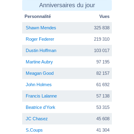
Anniversaires du jour
Personnalité
Vues
Shawn Mendes
325 838
Roger Federer
219 310
Dustin Hoffman
103 017
Martine Aubry
97 195
Meagan Good
82 157
John Holmes
61 692
Francis Lalanne
57 138
Beatrice d'York
53 315
JC Chasez
45 608
S.Coups
41 304