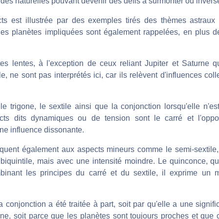
tudes naturelles pouvant devenir des défis à surmonter ou inver
ects est illustrée par des exemples tirés des thèmes astrau
 des planètes impliquées sont également rappelées, en plus d
es lentes, à l'exception de ceux reliant Jupiter et Saturne q
e, ne sont pas interprétés ici, car ils relèvent d'influences coll
e trigone, le sextile ainsi que la conjonction lorsqu'elle n'es
cts dits dynamiques ou de tension sont le carré et l'opposi
une influence dissonante.
quent également aux aspects mineurs comme le semi-sextile, 
le biquintile, mais avec une intensité moindre. Le quinconce, q
binant les principes du carré et du sextile, il exprime un 
 conjonction a été traitée à part, soit par qu'elle a une signific
e, soit parce que les planètes sont toujours proches et que c