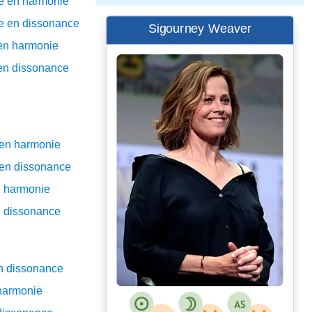
e en harmonie
e en dissonance
Sigourney Weaver
en harmonie
en dissonance
en harmonie
en dissonance
n harmonie
n dissonance
n dissonance
harmonie