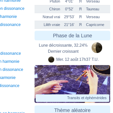
en harmonie
Pluton
4°01'
Я
Verseau
en dissonance
Chiron
0°52'
Я
Taureau
n harmonie
Nœud vrai
29°53'
Я
Verseau
n dissonance
Lilith vraie
21°16'
Я
Capricorne
Phase de la Lune
Lune décroissante, 32.24%
Dernier croissant
 dissonance
Mer. 12 août 17h37 T.U.
n harmonie
n dissonance
harmonie
dissonance
Transits et éphémérides
Thème aléatoire