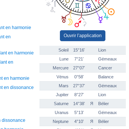
nt en harmonie
Ouvrir l'application
nt en
Soleil
15°16'
Lion
ant en harmonie
Lune
7°21'
Gémeaux
ant en
Mercure
27°07'
Cancer
Vénus
0°58'
Balance
nt en harmonie
Mars
27°37'
Gémeaux
t en dissonance
Jupiter
8°27'
Lion
Saturne
14°38'
Я
Bélier
Uranus
5°13'
Gémeaux
n dissonance
Neptune
4°10'
Я
Bélier