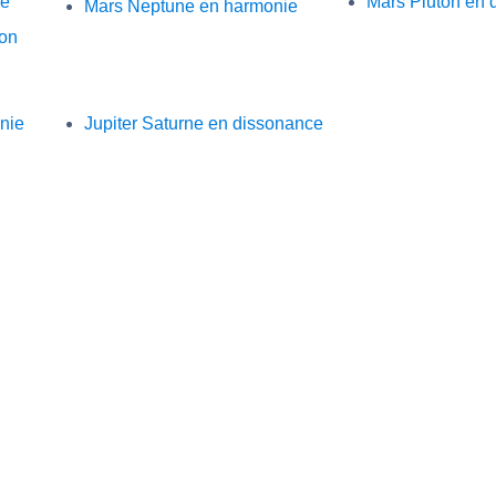
ie
Mars Pluton en 
Mars Neptune en harmonie
ion
nie
Jupiter Saturne en dissonance