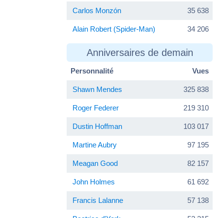
Carlos Monzón
35 638
Alain Robert (Spider-Man)
34 206
Anniversaires de demain
Personnalité
Vues
Shawn Mendes
325 838
Roger Federer
219 310
Dustin Hoffman
103 017
Martine Aubry
97 195
Meagan Good
82 157
John Holmes
61 692
Francis Lalanne
57 138