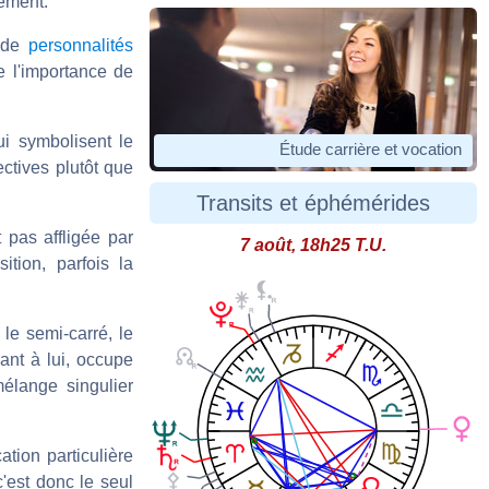
sement.
x de
personnalités
e l'importance de
ui symbolisent le
Étude carrière et vocation
ectives plutôt que
Transits et éphémérides
t pas affligée par
7 août, 18h25 T.U.
tion, parfois la
le semi-carré, le
uant à lui, occupe
mélange singulier
ation particulière
'est donc le seul