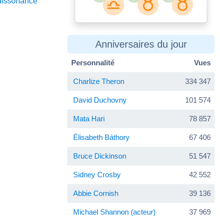
dissonance
Anniversaires du jour
Personnalité
Vues
Charlize Theron
334 347
David Duchovny
101 574
Mata Hari
78 857
Élisabeth Báthory
67 406
Bruce Dickinson
51 547
Sidney Crosby
42 552
Abbie Cornish
39 136
Michael Shannon (acteur)
37 969