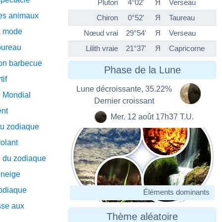
Pluton
4°02'
Я
Verseau
ses animaux
Chiron
0°52'
Я
Taureau
a mode
Nœud vrai
29°54'
Я
Verseau
bureau
Lilith vraie
21°37'
Я
Capricorne
son barbecue
Phase de la Lune
if
Lune décroissante, 35.22%
e Mondial
Dernier croissant
ent
Mer. 12 août 17h37 T.U.
u zodiaque
olant
n du zodiaque
 neige
zodiaque
Éléments dominants
sse aux
Thème aléatoire