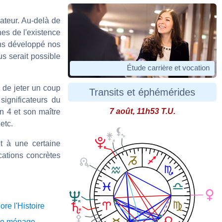
ateur. Au-delà de
nes de l'existence
ns développé nos
us serait possible
Étude carrière et vocation
, de jeter un coup
Transits et éphémérides
significateurs du
7 août, 11h53 T.U.
n 4 et son maître
etc.
t à une certaine
cations concrètes
re l'Histoire
 le ménage