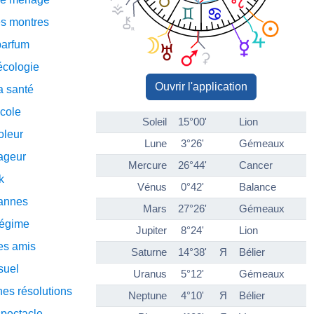
es montres
parfum
écologie
Ouvrir l'application
a santé
école
Soleil
15°00'
Lion
oleur
Lune
3°26'
Gémeaux
ageur
Mercure
26°44'
Cancer
k
Vénus
0°42'
Balance
annes
Mars
27°26'
Gémeaux
régime
Jupiter
8°24'
Lion
es amis
Saturne
14°38'
Я
Bélier
suel
Uranus
5°12'
Gémeaux
es résolutions
Neptune
4°10'
Я
Bélier
spectacle