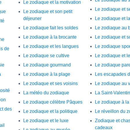
e
Le zodiaque et la motivation
Le zodiaque et 
que
Le zodiaque et son petit
déjeuner
Le zodiaque et l
ité
Le zodiaque fait les soldes
Le zodiaque au 
Le zodiaque à la brocante
Le zodiaque et 
he
Le zodiaque et les langues
Le zodiaque sport
is de
Le zodiaque se cultive
Le zodiaque et l
sie
Le zodiaque gourmand
Le zodiaque par
a
Le zodiaque à la plage
Les escapades d
Le zodiaque et ses voisins
Le zodiaque au v
osité
La météo du zodiaque
La Saint-Valenti
ion
Le zodiaque célèbre Pâques
Le zodiaque à la
ct des
Le zodiaque et la politique
Le réveillon du 
Le zodiaque et le luxe
Zodiaque et cha
ail
cadeaux
Le zodiaque au musée