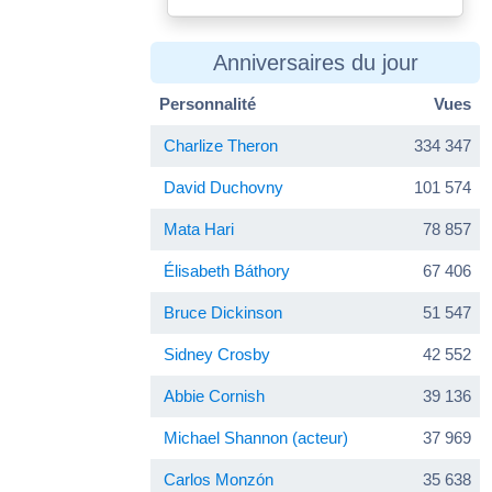
Anniversaires du jour
Personnalité
Vues
Charlize Theron
334 347
David Duchovny
101 574
Mata Hari
78 857
Élisabeth Báthory
67 406
Bruce Dickinson
51 547
Sidney Crosby
42 552
Abbie Cornish
39 136
Michael Shannon (acteur)
37 969
Carlos Monzón
35 638