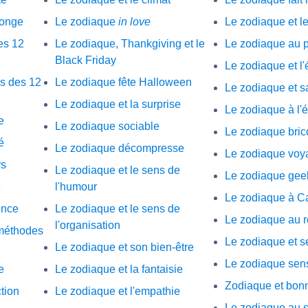
songe
Le zodiaque
in love
Le zodiaque et l
des 12
Le zodiaque, Thankgiving et le
Le zodiaque au 
Black Friday
Le zodiaque et l'
es des 12
Le zodiaque fête Halloween
Le zodiaque et s
Le zodiaque et la surprise
Le zodiaque à l'
e
Le zodiaque sociable
Le zodiaque bric
é
Le zodiaque décompresse
Le zodiaque voy
rs
Le zodiaque et le sens de
Le zodiaque gee
e
l'humour
Le zodiaque à C
ence
Le zodiaque et le sens de
Le zodiaque au 
l'organisation
 méthodes
Le zodiaque et s
Le zodiaque et son bien-être
Le zodiaque sen
e
Le zodiaque et la fantaisie
Zodiaque et bonn
tion
Le zodiaque et l'empathie
Le zodiaque au 