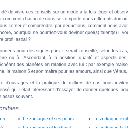
dé de vivre ces conseils sur un mode à la fois léger et observ
savoir comment chacun de nous se comporte dans différents domai
nous cerner et comprendre, par déductions, comment nous avo
ncore, pourquoi ne pourriez-vous deviner quel(s) talent(s) il vo
e profil astral ?
nnées pour des signes purs. Il serait conseillé, selon les cas
ire ou à l'Ascendant, à la position, qualité et aspects des 
chéant des planètes en relation avec lui : par exemple maiso
une, la maison 5 et son maître pour les amours, ainsi que Vénus, 
e d'ouvrages et la pratique de milliers de cas nous inviten
sé qu'il était intéressant d'essayer de donner quelques indi
te assez souvent.
ponibles
ion
Le zodiaque et ses peurs
Le zodiaque explo
té
Le zodiaque et le climat
Le zodiaque fait