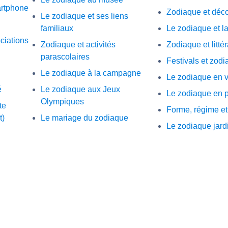
artphone
Zodiaque et déc
Le zodiaque et ses liens
familiaux
Le zodiaque et la
ciations
Zodiaque et activités
Zodiaque et litté
parascolaires
Festivals et zod
Le zodiaque à la campagne
Le zodiaque en 
é
Le zodiaque aux Jeux
Le zodiaque en 
Olympiques
te
Forme, régime e
t)
Le mariage du zodiaque
Le zodiaque jard