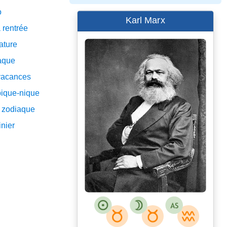
o
Karl Marx
 rentrée
rature
iaque
vacances
pique-nique
t zodiaque
inier
John Jabez Edwin Mayal
International Institute of Social
History