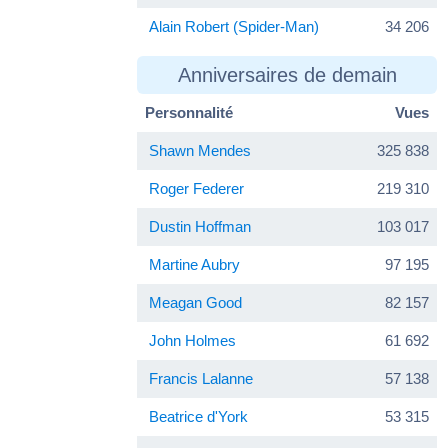
Alain Robert (Spider-Man)
34 206
Anniversaires de demain
Personnalité
Vues
Shawn Mendes
325 838
Roger Federer
219 310
Dustin Hoffman
103 017
Martine Aubry
97 195
Meagan Good
82 157
John Holmes
61 692
Francis Lalanne
57 138
Beatrice d'York
53 315