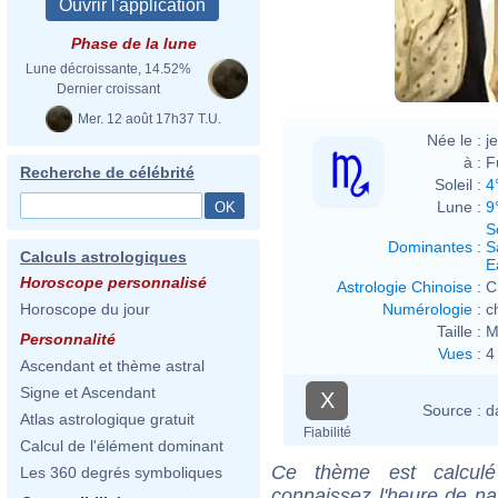
木麻衣擊掌合
Phase de la lune
Lune décroissante, 14.52%
Dernier croissant
Mer. 12 août 17h37 T.U.
Née le :
j
à :
F
Recherche de célébrité
Soleil :
4
Lune :
9
S
Dominantes
:
S
Calculs astrologiques
E
Horoscope personnalisé
Astrologie Chinoise
:
C
Numérologie
:
c
Horoscope du jour
Taille :
M
Personnalité
Vues
:
4
Ascendant et thème astral
Signe et Ascendant
X
Source :
d
Atlas astrologique gratuit
Fiabilité
Calcul de l'élément dominant
Ce thème est calculé 
Les 360 degrés symboliques
connaissez l'heure de na