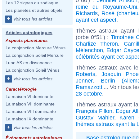
0°00') :
Jennifer Aniston
Les 12 signes du zodiaque
reine du Royaume-Uni
Les planètes et autres objets
Richards
,
Rosé (chanteu
+
Voir tous les articles
ayant cet aspect
.
Thèmes astraux ayant 
Articles astrologiques
(orbe 0°51') :
Timothée 
Aspects planétaires
Charlize Theron
,
Camil
La conjonction Mercure Vénus
Mélenchon
,
Edgar Cayc
La conjonction Soleil Mercure
célébrités ayant cet aspe
Lune AS en dissonance
Thèmes astraux avec l
La conjonction Soleil Vénus
Roberts
,
Joaquin Phoe
+
Voir tous les articles
Jenner
,
Berlin (Allem
Ramazzotti
... Voir tous l
Caractérologie
28 octobre
.
La maison VI dominante
Thèmes astraux ayant la
La maison VII dominante
François Fillon
,
Edgar Al
La maison VIII dominante
Gustav Mahler
,
Karen G
La maison IX dominante
thèmes astraux ayant la 
+
Voir tous les articles
Base astrologique de
Évènements astrologiques