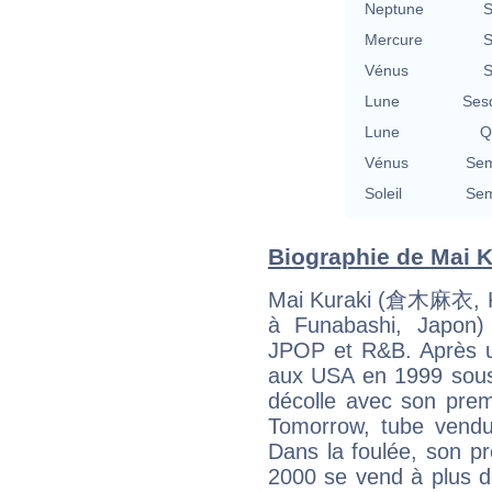
Neptune
S
Mercure
S
Vénus
S
Lune
Ses
Lune
Q
Vénus
Sem
Soleil
Sem
Biographie de Mai Ku
Mai Kuraki (倉木麻衣, Ku
à Funabashi, Japon)
JPOP et R&B. Après un
aux USA en 1999 sous
décolle avec son prem
Tomorrow, tube vendu 
Dans la foulée, son p
2000 se vend à plus d