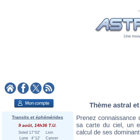
Une nouve
Thème astral et
Prenez connaissance d
Transits et éphémérides
sa carte du ciel, un ex
9 août, 14h36 T.U.
calcul de ses dominant
Soleil
17°02'
Lion
Lune
4°12'
Cancer