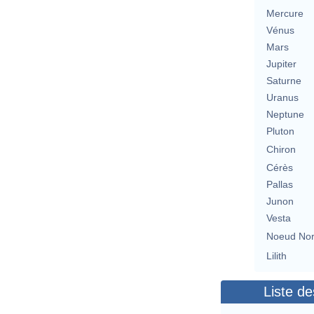
Mercure
Vénus
Mars
Jupiter
Saturne
Uranus
Neptune
Pluton
Chiron
Cérès
Pallas
Junon
Vesta
Noeud No
Lilith
Liste de