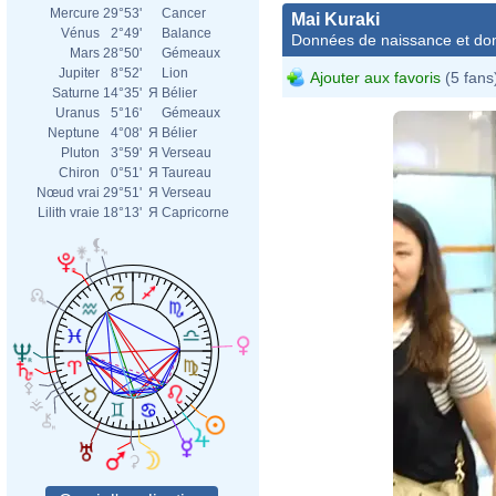
Mercure
29°53'
Cancer
Mai Kuraki
Vénus
2°49'
Balance
Données de naissance et dom
Mars
28°50'
Gémeaux
Jupiter
8°52'
Lion
Ajouter aux favoris
(5 fans
Saturne
14°35'
Я
Bélier
Uranus
5°16'
Gémeaux
Neptune
4°08'
Я
Bélier
Pluton
3°59'
Я
Verseau
Chiron
0°51'
Я
Taureau
Nœud vrai
29°51'
Я
Verseau
Lilith vraie
18°13'
Я
Capricorne