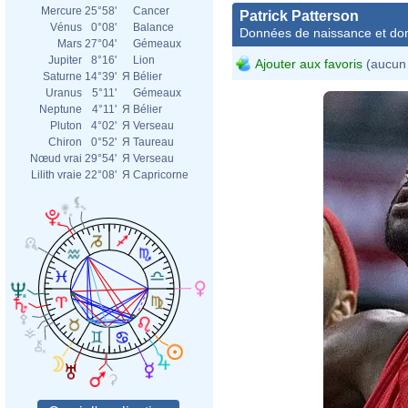
Mercure
25°58'
Cancer
Patrick Patterson
Vénus
0°08'
Balance
Données de naissance et dom
Mars
27°04'
Gémeaux
Jupiter
8°16'
Lion
Ajouter aux favoris
(aucun 
Saturne
14°39'
Я
Bélier
Uranus
5°11'
Gémeaux
Neptune
4°11'
Я
Bélier
Pluton
4°02'
Я
Verseau
Chiron
0°52'
Я
Taureau
Nœud vrai
29°54'
Я
Verseau
Lilith vraie
22°08'
Я
Capricorne