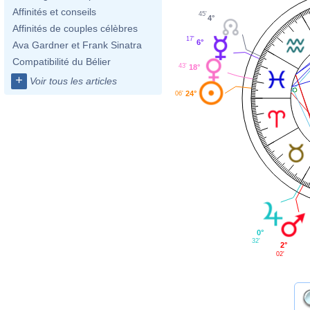
Affinités et conseils
45'
4°
Affinités de couples célèbres
17'
6°
Ava Gardner et Frank Sinatra
Compatibilité du Bélier
43'
18°
+
Voir tous les articles
24°
06'
0°
32'
2°
02'