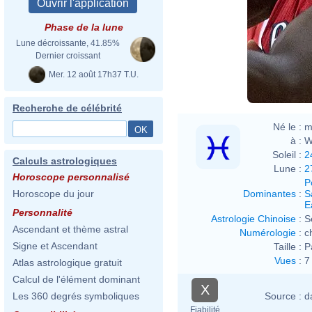
Phase de la lune
Lune décroissante, 41.85%
Dernier croissant
Mer. 12 août 17h37 T.U.
Recherche de célébrité
Né le :
m
à :
W
Soleil :
2
Calculs astrologiques
Lune :
2
Horoscope personnalisé
P
Dominantes
:
S
Horoscope du jour
E
Personnalité
Astrologie Chinoise
:
S
Ascendant et thème astral
Numérologie
:
c
Signe et Ascendant
Taille :
P
Vues
:
7
Atlas astrologique gratuit
Calcul de l'élément dominant
X
Source :
d
Les 360 degrés symboliques
Fiabilité