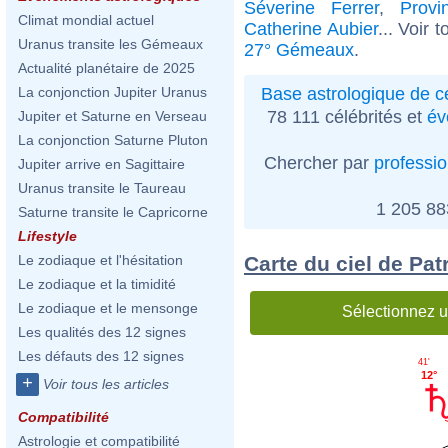
Séverine Ferrer
,
Provi
Climat mondial actuel
Catherine Aubier
... Voir 
Uranus transite les Gémeaux
27° Gémeaux
.
Actualité planétaire de 2025
Base astrologique de cé
La conjonction Jupiter Uranus
78 111 célébrités et
év
Jupiter et Saturne en Verseau
La conjonction Saturne Pluton
Chercher par
professi
Jupiter arrive en Sagittaire
Uranus transite le Taureau
1 205 8
Saturne transite le Capricorne
Lifestyle
Carte du ciel de Pat
Le zodiaque et l'hésitation
Le zodiaque et la timidité
Le zodiaque et le mensonge
Sélectionnez u
Les qualités des 12 signes
Les défauts des 12 signes
41'
12°
+
Voir tous les articles
Compatibilité
Astrologie et compatibilité