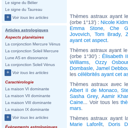
Le signe du Bélier
Le signe du Taureau
Thèmes astraux ayant l
+
Voir tous les articles
(orbe 1°13') :
Nicole Kid
Emma Stone
,
Che G
Articles astrologiques
Jovovich
,
Tom Brady
,
Aspects planétaires
ayant cet aspect
.
La conjonction Mercure Vénus
Thèmes astraux ayant le
La conjonction Soleil Mercure
(orbe 1°30') :
Élisabeth 
Lune AS en dissonance
Williams
,
Ozzy Osbou
La conjonction Soleil Vénus
Dombasle
,
Jamel Debbo
+
Voir tous les articles
les
célébrités ayant cet a
Caractérologie
Thèmes astraux avec l
La maison VI dominante
Albert II de Monaco
,
St
Sasha Grey
,
Aamir Kha
La maison VII dominante
Caine
... Voir tous les
thè
La maison VIII dominante
mars
.
La maison IX dominante
+
Voir tous les articles
Thèmes astraux ayant 
Marie Laforêt
,
Doris D
Évènements astrologiques