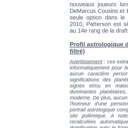
nouveaux joueurs lor
DeMarcus Cousins et Er
seule option dans le 
2010, Patterson est s
au 14e rang de la draft
Profil astrologique 
filtré)
Avertissement
: ces extra
informatiquement pour le
aucun caractère perso
significations des pla
signes et/ou en maiso
dominantes planétaires,
moderne. De plus, aucun a
l'honneur d'une personn
portrait astrologique com
site polémique. A note
recalculées automatiq
domification avec le form