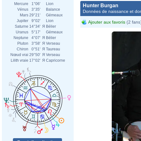
Mercure
1°06'
Lion
Hunter Burgan
Vénus
3°35'
Balance
Données de naissance et dom
Mars
29°21'
Gémeaux
Jupiter
9°02'
Lion
Ajouter aux favoris
(2 fans
Saturne
14°34'
Я
Bélier
Uranus
5°17'
Gémeaux
Neptune
4°07'
Я
Bélier
Pluton
3°58'
Я
Verseau
Chiron
0°51'
Я
Taureau
Nœud vrai
29°50'
Я
Verseau
Lilith vraie
17°02'
Я
Capricorne