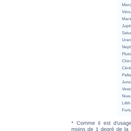
Merc
Vén
Mar
Jupit
Satu
Uran
Nept
Plut
Chir
Cérè
Pall
Jun
Vest
Noeu
Lilith
Fort
* Comme il est d'usage
moins de 1 degré de la m