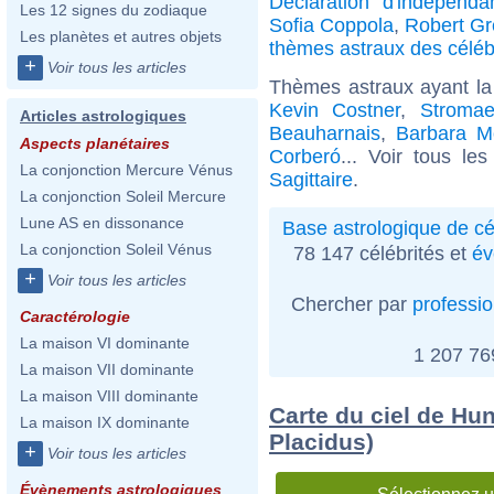
Déclaration d'indépendan
Les 12 signes du zodiaque
Sofia Coppola
,
Robert Gr
Les planètes et autres objets
thèmes astraux des céléb
+
Voir tous les articles
Thèmes astraux ayant la
Kevin Costner
,
Stroma
Articles astrologiques
Beauharnais
,
Barbara M
Aspects planétaires
Corberó
... Voir tous le
La conjonction Mercure Vénus
Sagittaire
.
La conjonction Soleil Mercure
Lune AS en dissonance
Base astrologique de cé
La conjonction Soleil Vénus
78 147 célébrités et
év
+
Voir tous les articles
Chercher par
professi
Caractérologie
La maison VI dominante
1 207 7
La maison VII dominante
La maison VIII dominante
Carte du ciel de Hu
La maison IX dominante
Placidus)
+
Voir tous les articles
Évènements astrologiques