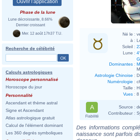
Phase de la lune
Lune décroissante, 8.66%
Dernier croissant
Mer. 12 août 17h37 T.U.
Né le :
v
à :
L
Soleil :
2
Recherche de célébrité
Lune :
4
G
Dominantes
:
M
M
Calculs astrologiques
Astrologie Chinoise
:
D
Horoscope personnalisé
Numérologie
:
c
Horoscope du jour
Taille :
H
Vues
:
8
Personnalité
Ascendant et thème astral
A
Source :
d
Signe et Ascendant
Contributeur :
S
Fiabilité
Atlas astrologique gratuit
Calcul de l'élément dominant
Des informations complé
Les 360 degrés symboliques
naissance sont parfois di