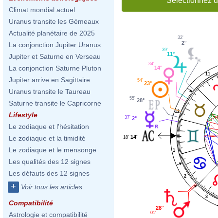
Sélectionnez u
Climat mondial actuel
Uranus transite les Gémeaux
Actualité planétaire de 2025
32'
2°
La conjonction Jupiter Uranus
39'
11°
Jupiter et Saturne en Verseau
34'
La conjonction Saturne Pluton
14°
11
Jupiter arrive en Sagittaire
54'
23°
Uranus transite le Taureau
55'
28°
Saturne transite le Capricorne
12
Lifestyle
37'
2°
Le zodiaque et l'hésitation
14°
Le zodiaque et la timidité
18'
Le zodiaque et le mensonge
1
Les qualités des 12 signes
Les défauts des 12 signes
2
+
Voir tous les articles
3
Compatibilité
28°
01'
Astrologie et compatibilité