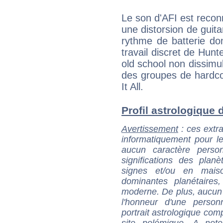
Le son d'AFI est recon
une distorsion de guita
rythme de batterie do
travail discret de Hunt
old school non dissimul
des groupes de hardco
It All.
Profil astrologique d
Avertissement
: ces extra
informatiquement pour le
aucun caractère perso
significations des pla
signes et/ou en maiso
dominantes planétaires,
moderne. De plus, aucun a
l'honneur d'une personn
portrait astrologique com
site polémique. A note