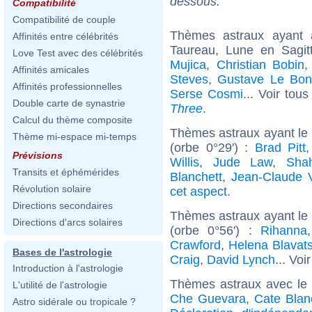
dessous.
Compatibilité
Compatibilité de couple
Thèmes astraux ayant
Affinités entre célébrités
Taureau, Lune en Sagi
Love Test avec des célébrités
Mujica
,
Christian Bobin
Affinités amicales
Steves
,
Gustave Le Bo
Affinités professionnelles
Serse Cosmi
... Voir tou
Double carte de synastrie
Three
.
Calcul du thème composite
Thèmes astraux ayant le 
Thème mi-espace mi-temps
(orbe 0°29') :
Brad Pitt
Prévisions
Willis
,
Jude Law
,
Sha
Transits et éphémérides
Blanchett
,
Jean-Claude
Révolution solaire
cet aspect
.
Directions secondaires
Thèmes astraux ayant le
Directions d'arcs solaires
(orbe 0°56') :
Rihanna
Crawford
,
Helena Blavat
Bases de l'astrologie
Craig
,
David Lynch
... Voi
Introduction à l'astrologie
Thèmes astraux avec le
L'utilité de l'astrologie
Che Guevara
,
Cate Blan
Astro sidérale ou tropicale ?