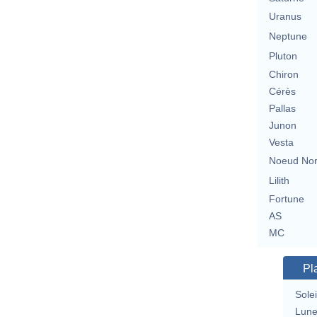
Uranus
Neptune
Pluton
Chiron
Cérès
Pallas
Junon
Vesta
Noeud No
Lilith
Fortune
AS
MC
Pl
Solei
Lun