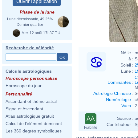
Phase de la lune
Lune décroissante, 49.25%
Dernier quartier
Mer. 12 août 17h37 T.U.
Recherche de célébrité
Né le :
m
à :
S
Soleil :
2
Lune :
1
Calculs astrologiques
C
Horoscope personnalisé
Dominantes
:
L
Horoscope du jour
M
Astrologie Chinoise
:
S
Personnalité
Numérologie
:
c
Ascendant et thème astral
Vues
:
2
Signe et Ascendant
Atlas astrologique gratuit
AA
Source :
a
Calcul de l'élément dominant
Contributeur :
S
Fiabilité
Les 360 degrés symboliques