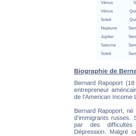
Vénus
S
Vénus
Qu
Soleil
Qu
Neptune
Sem
Jupiter
Sem
Saturne
Sem
Soleil
Sem
Biographie de Berna
Bernard Rapoport (18 j
entrepreneur américain
de l'American Income 
Bernard Rapoport, né à
d'immigrants russes.
par des difficulté
Dépression. Malgré cela