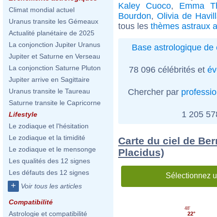
Kaley Cuoco
,
Emma T
Climat mondial actuel
Bourdon
,
Olivia de Havil
Uranus transite les Gémeaux
tous les
thèmes astraux a
Actualité planétaire de 2025
La conjonction Jupiter Uranus
Base astrologique de 
Jupiter et Saturne en Verseau
La conjonction Saturne Pluton
78 096 célébrités et
év
Jupiter arrive en Sagittaire
Chercher par
professi
Uranus transite le Taureau
Saturne transite le Capricorne
1 205 5
Lifestyle
Le zodiaque et l'hésitation
Le zodiaque et la timidité
Carte du ciel de Be
Le zodiaque et le mensonge
Placidus)
Les qualités des 12 signes
Les défauts des 12 signes
Sélectionnez u
+
Voir tous les articles
Compatibilité
48'
Astrologie et compatibilité
22°