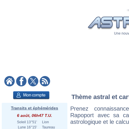
Une nouve
Thème astral et car
Prenez connaissan
Transits et éphémérides
Rapoport avec sa cart
6 août, 06h47 T.U.
astrologique et le calc
Soleil
13°51'
Lion
Lune
16°15'
Taureau