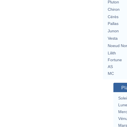
Pluton
Chiron
Cérès
Pallas
Junon
Vesta
Noeud No
Lilith
Fortune
AS
MC
Pl
Solei
Lun
Merc
Vén
Mar