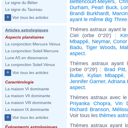
Bettencourt-Meyers
,
Chri
Le signe du Bélier
Durham
,
Pearl Buck
,
Lo
Le signe du Taureau
Brandi Burkhardt
,
Marcin
+
Voir tous les articles
ayant le même
Big Three
Thèmes astraux ayant le
Articles astrologiques
Ciel (orbe 0°20') :
Ki
Aspects planétaires
Mbappé
,
Neymar
,
Conor
La conjonction Mercure Vénus
Badu
,
Tiger Woods
,
Ma
La conjonction Soleil Mercure
aspect
.
Lune AS en dissonance
Thèmes astraux ayant 
La conjonction Soleil Vénus
(orbe 0°29') :
Brad Pitt
+
Voir tous les articles
Butler
,
Kylian Mbappé
,
Jennifer Garner
,
Adriana
Caractérologie
aspect
.
La maison VI dominante
La maison VII dominante
Thèmes astraux avec le
La maison VIII dominante
Priyanka Chopra
,
Vin D
Richard Branson
,
Méliss
La maison IX dominante
Voir tous les
thèmes astra
+
Voir tous les articles
Thèmes astraux ayant l
Évènements astrologiques