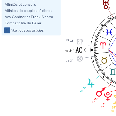
Affinités et conseils
Affinités de couples célèbres
Ava Gardner et Frank Sinatra
11
Compatibilité du Bélier
+
Voir tous les articles
12
24'
18°
24°
05'
3°
1
49'
2
3°
38'
23°
17'
4°
15
27'
18'