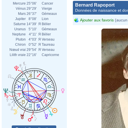
Mercure
25°06'
Cancer
Bernard Rapoport
Vénus
29°29'
Vierge
Données de naissance et dom
Mars
26°37'
Gémeaux
Jupiter
8°08'
Lion
Ajouter aux favoris
(aucun 
Saturne
14°39'
Я
Bélier
Uranus
5°10'
Gémeaux
Neptune
4°11'
Я
Bélier
Pluton
4°03'
Я
Verseau
Chiron
0°52'
Я
Taureau
Nœud vrai
29°54'
Я
Verseau
Lilith vraie
22°16'
Capricorne