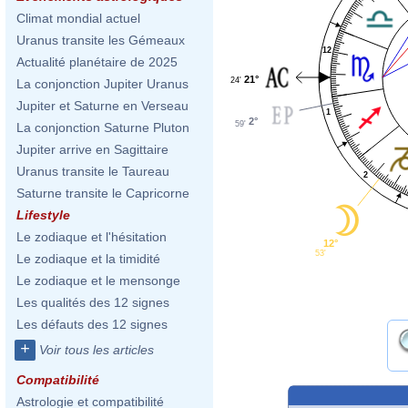
Climat mondial actuel
Uranus transite les Gémeaux
12
Actualité planétaire de 2025
21°
24'
La conjonction Jupiter Uranus
Jupiter et Saturne en Verseau
1
2°
59'
La conjonction Saturne Pluton
Jupiter arrive en Sagittaire
Uranus transite le Taureau
2
Saturne transite le Capricorne
Lifestyle
Le zodiaque et l'hésitation
12°
53'
Le zodiaque et la timidité
Le zodiaque et le mensonge
Les qualités des 12 signes
Les défauts des 12 signes
+
Voir tous les articles
Compatibilité
Astrologie et compatibilité