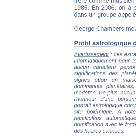
frère comme musicien 
1985. En 2006, on a pu
dans un groupe appelé 
George Chambers meur
Profil astrologique 
Avertissement
: ces extra
informatiquement pour le
aucun caractère perso
significations des pla
signes et/ou en maiso
dominantes planétaires,
moderne. De plus, aucun a
l'honneur d'une personn
portrait astrologique com
site polémique. A note
recalculées automatiq
domification avec le form
des heures connues.