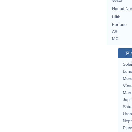
Vesta
Noeud No
Lilith
Fortune
AS
MC
Pl
Solei
Lun
Merc
Vén
Mar
Jupit
Satu
Uran
Nept
Plut