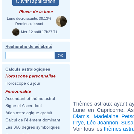
Phase de la lune
Lune décroissante, 38.13%
Dernier croissant
Mer. 12 août 17h37 T.U.
Recherche de célébrité
Calculs astrologiques
Horoscope personnalisé
Horoscope du jour
Personnalité
Ascendant et thème astral
Thèmes astraux ayant a
Signe et Ascendant
Lune en Capricorne, A
Atlas astrologique gratuit
Diam's
,
Madelaine Pets
Calcul de l'élément dominant
Frye
,
Léo Joannon
,
Susa
Les 360 degrés symboliques
Voir tous les
thèmes astr