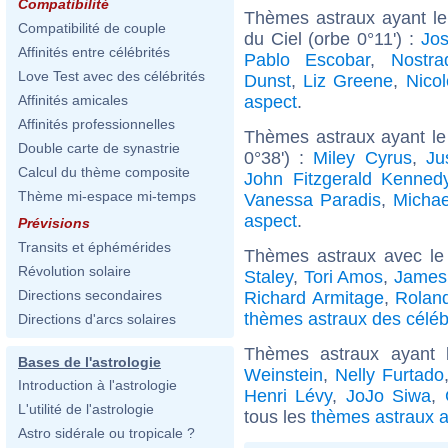
Compatibilité
Thèmes astraux ayant le
Compatibilité de couple
du Ciel (orbe 0°11') :
Jo
Affinités entre célébrités
Pablo Escobar
,
Nostr
Love Test avec des célébrités
Dunst
,
Liz Greene
,
Nico
aspect
.
Affinités amicales
Affinités professionnelles
Thèmes astraux ayant le
Double carte de synastrie
0°38') :
Miley Cyrus
,
Ju
Calcul du thème composite
John Fitzgerald Kenned
Thème mi-espace mi-temps
Vanessa Paradis
,
Michae
aspect
.
Prévisions
Transits et éphémérides
Thèmes astraux avec le
Révolution solaire
Staley
,
Tori Amos
,
James
Directions secondaires
Richard Armitage
,
Rolan
thèmes astraux des céléb
Directions d'arcs solaires
Thèmes astraux ayant 
Bases de l'astrologie
Weinstein
,
Nelly Furtado
Introduction à l'astrologie
Henri Lévy
,
JoJo Siwa
,
L'utilité de l'astrologie
tous les
thèmes astraux a
Astro sidérale ou tropicale ?