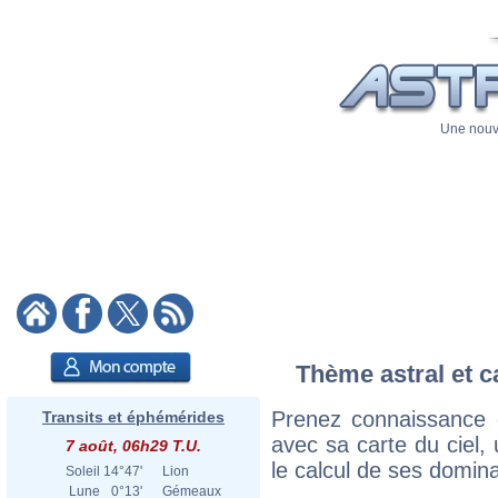
Une nouve
Thème astral et c
Prenez connaissance
Transits et éphémérides
avec sa carte du ciel, 
7 août, 06h29 T.U.
le calcul de ses domina
Soleil
14°47'
Lion
Lune
0°13'
Gémeaux