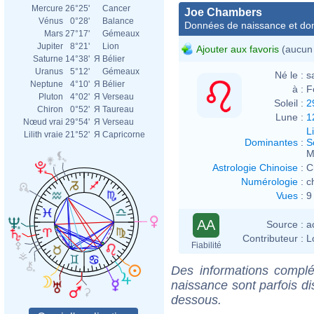
Mercure
26°25'
Cancer
Joe Chambers
Vénus
0°28'
Balance
Données de naissance et dom
Mars
27°17'
Gémeaux
Jupiter
8°21'
Lion
Ajouter aux favoris
(aucun 
Saturne
14°38'
Я
Bélier
Uranus
5°12'
Gémeaux
Né le :
s
Neptune
4°10'
Я
Bélier
à :
F
Pluton
4°02'
Я
Verseau
Soleil :
2
Chiron
0°52'
Я
Taureau
Lune :
1
Nœud vrai
29°54'
Я
Verseau
L
Lilith vraie
21°52'
Я
Capricorne
Dominantes
:
S
M
Astrologie Chinoise
:
C
Numérologie
:
c
Vues
:
9
AA
Source :
a
Contributeur :
L
Fiabilité
Des informations complé
naissance sont parfois di
dessous.