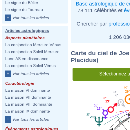
Le signe du Bélier
Base astrologique de cé
Le signe du Taureau
78 111 célébrités et
év
+
Voir tous les articles
Chercher par
professi
Articles astrologiques
1 206 0
Aspects planétaires
La conjonction Mercure Vénus
La conjonction Soleil Mercure
Carte du ciel de Jo
Lune AS en dissonance
Placidus)
La conjonction Soleil Vénus
+
Sélectionnez u
Voir tous les articles
Caractérologie
00'
La maison VI dominante
29°
15'
4°
La maison VII dominante
32'
13°
La maison VIII dominante
51'
16°
La maison IX dominante
29'
1
28°
+
Voir tous les articles
Évènements astrologiques
11