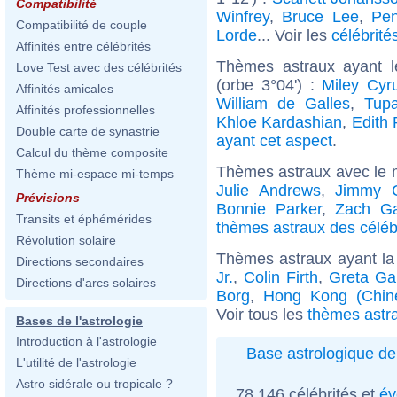
Compatibilité
Winfrey
,
Bruce Lee
,
Pen
Compatibilité de couple
Lorde
... Voir les
célébrité
Affinités entre célébrités
Thèmes astraux ayant 
Love Test avec des célébrités
(orbe 3°04') :
Miley Cyr
Affinités amicales
William de Galles
,
Tupa
Affinités professionnelles
Khloe Kardashian
,
Edith 
Double carte de synastrie
ayant cet aspect
.
Calcul du thème composite
Thèmes astraux avec le 
Thème mi-espace mi-temps
Julie Andrews
,
Jimmy C
Prévisions
Bonnie Parker
,
Zach Gal
Transits et éphémérides
thèmes astraux des céléb
Révolution solaire
Thèmes astraux ayant la
Directions secondaires
Jr.
,
Colin Firth
,
Greta Ga
Directions d'arcs solaires
Borg
,
Hong Kong (Chin
Voir tous les
thèmes astr
Bases de l'astrologie
Introduction à l'astrologie
Base astrologique de
L'utilité de l'astrologie
Astro sidérale ou tropicale ?
78 146 célébrités et
év