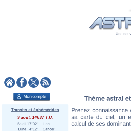
Une nouve
Thème astral et 
Prenez connaissance d
Transits et éphémérides
sa carte du ciel, un ex
9 août, 14h37 T.U.
calcul de ses dominant
Soleil
17°02'
Lion
Lune
4°12'
Cancer