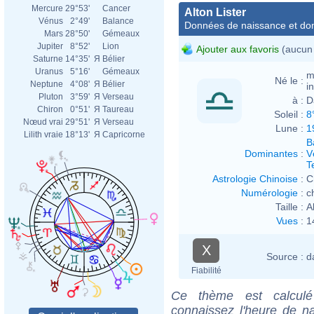
Mercure
29°53'
Cancer
Alton Lister
Vénus
2°49'
Balance
Données de naissance et dom
Mars
28°50'
Gémeaux
Jupiter
8°52'
Lion
Ajouter aux favoris
(aucun 
Saturne
14°35'
Я
Bélier
Uranus
5°16'
Gémeaux
m
Né le :
Neptune
4°08'
Я
Bélier
i
Pluton
3°59'
Я
Verseau
à :
D
Chiron
0°51'
Я
Taureau
Soleil :
8
Nœud vrai
29°51'
Я
Verseau
Lune :
1
Lilith vraie
18°13'
Я
Capricorne
B
Dominantes
:
V
T
Astrologie Chinoise
:
C
Numérologie
:
c
Taille :
A
Vues
:
1
X
Source :
d
Fiabilité
Ce thème est calculé 
connaissez l'heure de na