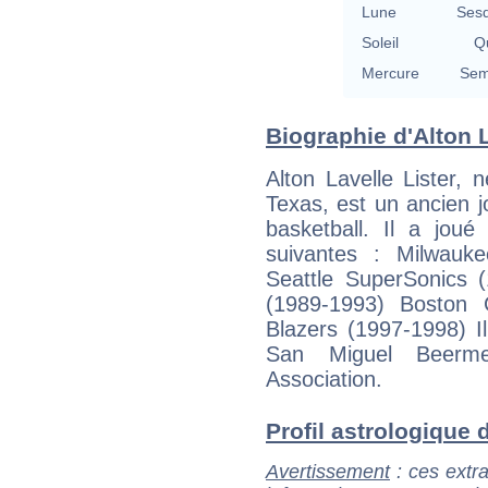
Lune
Sesq
Soleil
Qu
Mercure
Sem
Biographie d'Alton Li
Alton Lavelle Lister,
Texas, est un ancien 
basketball. Il a joué
suivantes : Milwauk
Seattle SuperSonics 
(1989-1993) Boston C
Blazers (1997-1998) I
San Miguel Beerme
Association.
Profil astrologique d'
Avertissement
: ces extra