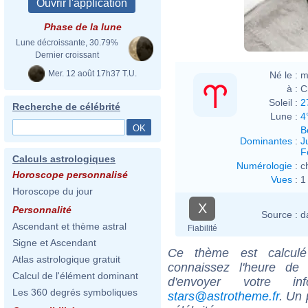
Phase de la lune
Lune décroissante, 30.79%
Dernier croissant
Mer. 12 août 17h37 T.U.
Né le :
m
à :
C
Soleil :
2
Recherche de célébrité
Lune :
4
B
Dominantes
:
J
F
Calculs astrologiques
Numérologie
:
c
Horoscope personnalisé
Vues
:
1
Horoscope du jour
X
Personnalité
Source :
d
Ascendant et thème astral
Fiabilité
Signe et Ascendant
Ce thème est calculé 
Atlas astrologique gratuit
connaissez l'heure de
Calcul de l'élément dominant
d'envoyer votre i
Les 360 degrés symboliques
stars@astrotheme.fr
. Un 