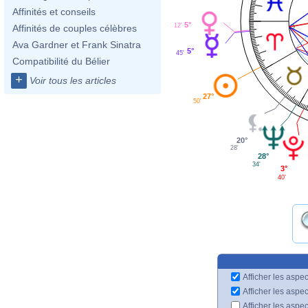
Affinités et conseils
5°
12'
Affinités de couples célèbres
Ava Gardner et Frank Sinatra
5°
45'
Compatibilité du Bélier
+
Voir tous les articles
27°
50'
20°
28'
28°
34'
3°
40'
Afficher les aspec
Afficher les aspe
Afficher les aspe