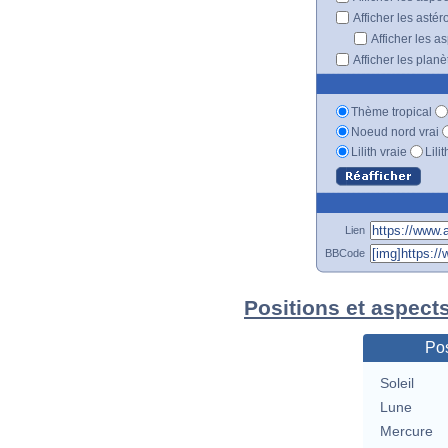
Afficher les astér
Afficher les a
Afficher les plan
Thème tropical
Noeud nord vrai
Lilith vraie
Lili
Lien
BBCode
Positions et aspects
Pos
Soleil
Lune
Mercure