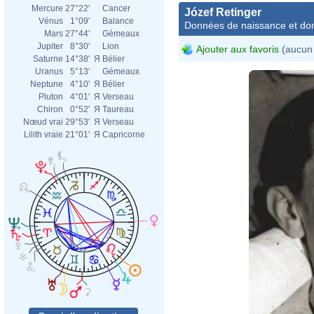
Mercure
27°22'
Cancer
Józef Retinger
Vénus
1°09'
Balance
Données de naissance et dom
Mars
27°44'
Gémeaux
Jupiter
8°30'
Lion
Ajouter aux favoris
(aucun 
Saturne
14°38'
Я
Bélier
Uranus
5°13'
Gémeaux
Neptune
4°10'
Я
Bélier
Pluton
4°01'
Я
Verseau
Chiron
0°52'
Я
Taureau
Nœud vrai
29°53'
Я
Verseau
Lilith vraie
21°01'
Я
Capricorne