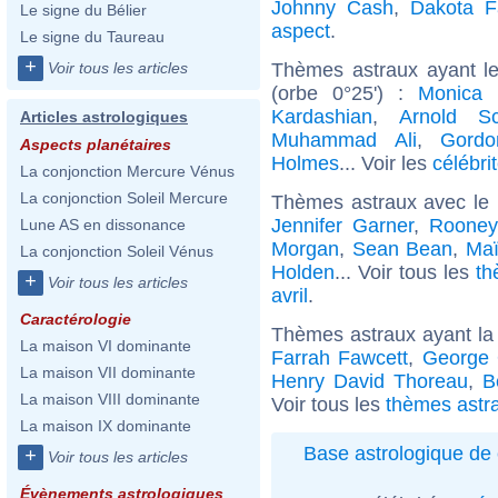
Johnny Cash
,
Dakota F
Le signe du Bélier
aspect
.
Le signe du Taureau
+
Thèmes astraux ayant le
Voir tous les articles
(orbe 0°25') :
Monica B
Kardashian
,
Arnold Sc
Articles astrologiques
Muhammad Ali
,
Gord
Aspects planétaires
Holmes
... Voir les
célébri
La conjonction Mercure Vénus
La conjonction Soleil Mercure
Thèmes astraux avec le
Jennifer Garner
,
Rooney
Lune AS en dissonance
Morgan
,
Sean Bean
,
Maï
La conjonction Soleil Vénus
Holden
... Voir tous les
th
+
Voir tous les articles
avril
.
Caractérologie
Thèmes astraux ayant la
La maison VI dominante
Farrah Fawcett
,
George 
La maison VII dominante
Henry David Thoreau
,
B
La maison VIII dominante
Voir tous les
thèmes astra
La maison IX dominante
Base astrologique de 
+
Voir tous les articles
Évènements astrologiques