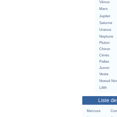
Vénus
Mars
Jupiter
Saturne
Uranus
Neptune
Pluton
Chiron
Cérès
Pallas
Junon
Vesta
Noeud No
Lilith
Liste de
Mercure
Con