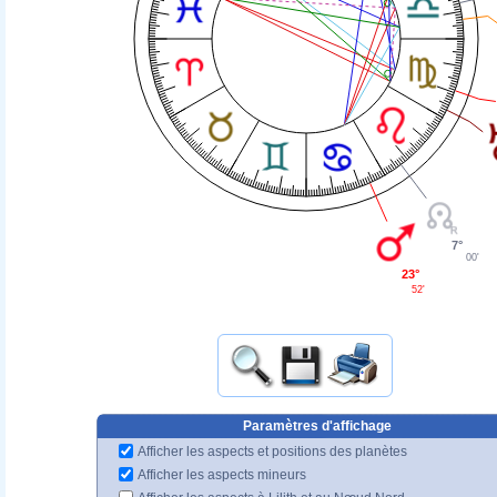
7°
00'
23°
52'
Paramètres d'affichage
Afficher les aspects et positions des planètes
Afficher les aspects mineurs