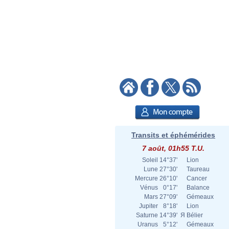
Transits et éphémérides
7 août, 01h55 T.U.
Soleil
14°37'
Lion
Lune
27°30'
Taureau
Mercure
26°10'
Cancer
Vénus
0°17'
Balance
Mars
27°09'
Gémeaux
Jupiter
8°18'
Lion
Saturne
14°39'
Я
Bélier
Uranus
5°12'
Gémeaux