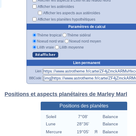
Afficher les aspects à Lilith et au Nœud Nord
Afficher les astéroïdes
Afficher les aspects aux astéroïdes
Afficher les planètes hypothétiques
Paramètres de calcul
Thème tropical
Thème sidéral
Noeud nord vrai
Noeud nord moyen
Lilith vraie
Lilith moyenne
Lien permanent
Lien
BBCode
Positions et aspects planétaires de Marley Marl
Positions des planètes
Soleil
7°08'
Balance
Lune
28°36'
Balance
Mercure
19°05'
Я
Balance