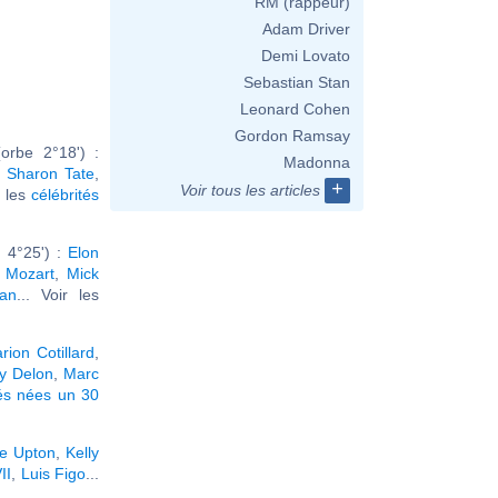
RM (rappeur)
Adam Driver
Demi Lovato
Sebastian Stan
Leonard Cohen
Gordon Ramsay
orbe 2°18') :
Madonna
,
Sharon Tate
,
+
Voir tous les articles
r les
célébrités
 4°25') :
Elon
 Mozart
,
Mick
an
... Voir les
rion Cotillard
,
y Delon
,
Marc
tés nées un 30
e Upton
,
Kelly
II
,
Luis Figo
...