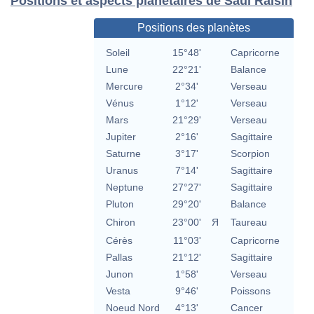
Positions et aspects planétaires de Saul Raisin
Positions des planètes
Soleil
15°48'
Capricorne
Lune
22°21'
Balance
Mercure
2°34'
Verseau
Vénus
1°12'
Verseau
Mars
21°29'
Verseau
Jupiter
2°16'
Sagittaire
Saturne
3°17'
Scorpion
Uranus
7°14'
Sagittaire
Neptune
27°27'
Sagittaire
Pluton
29°20'
Balance
Chiron
23°00'
Я
Taureau
Cérès
11°03'
Capricorne
Pallas
21°12'
Sagittaire
Junon
1°58'
Verseau
Vesta
9°46'
Poissons
Noeud Nord
4°13'
Cancer