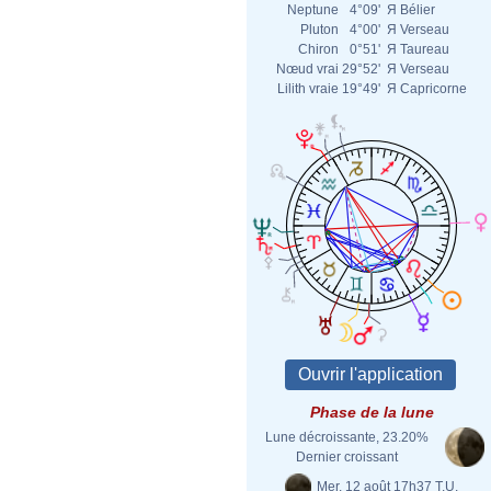
Neptune
4°09'
Я
Bélier
Pluton
4°00'
Я
Verseau
Chiron
0°51'
Я
Taureau
Nœud vrai
29°52'
Я
Verseau
Lilith vraie
19°49'
Я
Capricorne
Phase de la lune
Lune décroissante, 23.20%
Dernier croissant
Mer. 12 août 17h37 T.U.