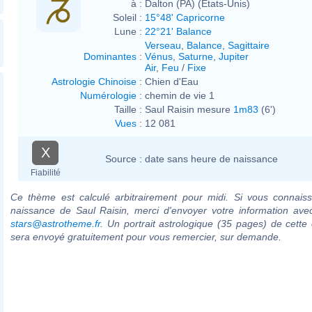
à :
Dalton (PA) (États-Unis)
Soleil :
15°48' Capricorne
Lune :
22°21' Balance
Verseau
,
Balance
,
Sagittaire
Dominantes
:
Vénus
,
Saturne
,
Jupiter
Air
,
Feu
/
Fixe
Astrologie Chinoise
:
Chien d'Eau
Numérologie
:
chemin de vie 1
Taille :
Saul Raisin mesure
1m83
(6')
Vues
:
12 081
X
Source :
date sans heure de naissance
Fiabilité
Ce thème est calculé arbitrairement pour midi. Si vous connaiss
naissance de Saul Raisin, merci d'envoyer votre information ave
stars@astrotheme.fr
. Un portrait astrologique (35 pages) de cette 
sera envoyé gratuitement pour vous remercier, sur demande.