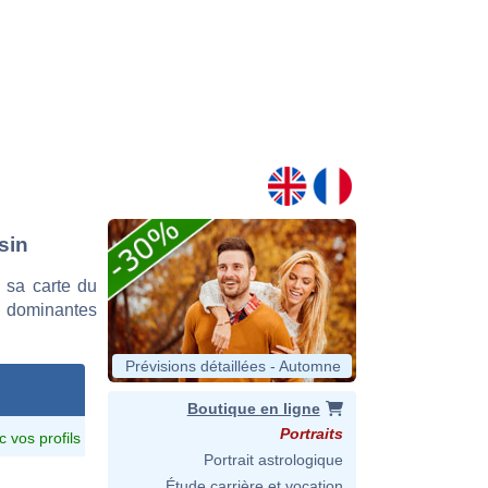
sin
 sa carte du
es dominantes
Prévisions détaillées - Automne
Boutique en ligne
Portraits
c vos profils
Portrait astrologique
Étude carrière et vocation