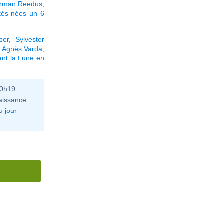
rman Reedus
,
tés nées un 6
per
,
Sylvester
,
Agnès Varda
,
ant la Lune en
10h19
aissance
u
jour