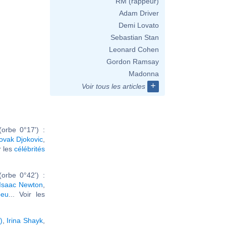
RM (rappeur)
Adam Driver
Demi Lovato
Sebastian Stan
Leonard Cohen
Gordon Ramsay
Madonna
+
Voir tous les articles
orbe 0°17') :
ovak Djokovic
,
ir les
célébrités
orbe 0°42') :
Isaac Newton
,
beu
... Voir les
)
,
Irina Shayk
,