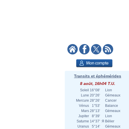
Transits et éphémérides
8 août, 16h04 T.U.
Soleil
16°08'
Lion
Lune
20°26'
Gémeaux
Mercure
28°26'
Cancer
Vénus
1°53'
Balance
Mars
28°13'
Gémeaux
Jupiter
8°39'
Lion
Saturne
14°37'
Я
Bélier
Uranus
5°14'
Gémeaux