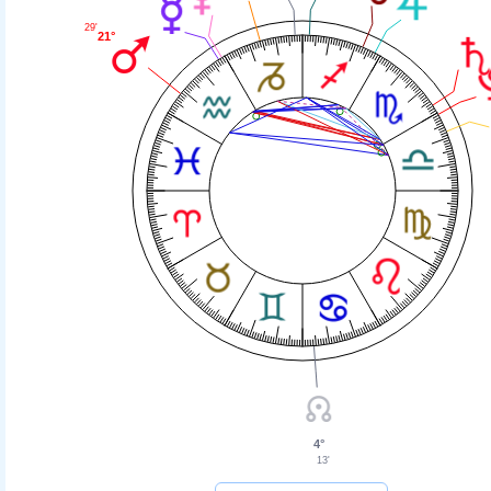
29'
21°
4°
13'