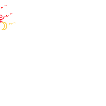
17'
3°
20'
29°
21'
22°