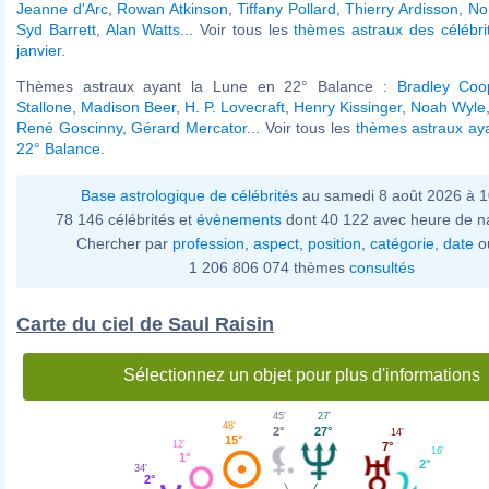
Jeanne d'Arc
,
Rowan Atkinson
,
Tiffany Pollard
,
Thierry Ardisson
,
No
Syd Barrett
,
Alan Watts
... Voir tous les
thèmes astraux des célébri
janvier
.
Thèmes astraux ayant la Lune en 22° Balance :
Bradley Coo
Stallone
,
Madison Beer
,
H. P. Lovecraft
,
Henry Kissinger
,
Noah Wyle
René Goscinny
,
Gérard Mercator
... Voir tous les
thèmes astraux ay
22° Balance
.
Base astrologique de célébrités
au samedi 8 août 2026 à 
78 146 célébrités et
évènements
dont 40 122 avec heure de n
Chercher par
profession
,
aspect
,
position
,
catégorie
,
date
o
1 206 806 074 thèmes
consultés
Carte du ciel de Saul Raisin
Sélectionnez un objet pour plus d'informations
27'
45'
48'
27°
2°
14'
15°
12'
7°
16'
1°
2°
34'
2°