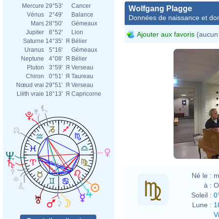
Mercure
29°53'
Cancer
Wolfgang Plagge
Vénus
2°49'
Balance
Données de naissance et dom
Mars
28°50'
Gémeaux
Jupiter
8°52'
Lion
Ajouter aux favoris
(aucun 
Saturne
14°35'
Я
Bélier
Uranus
5°16'
Gémeaux
Neptune
4°08'
Я
Bélier
Pluton
3°59'
Я
Verseau
Chiron
0°51'
Я
Taureau
Nœud vrai
29°51'
Я
Verseau
Lilith vraie
18°13'
Я
Capricorne
Né le :
m
à :
O
Soleil :
0
Lune :
1
V