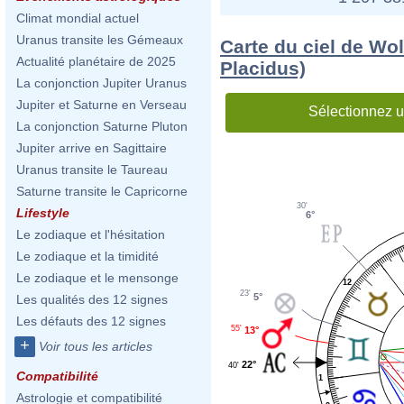
Climat mondial actuel
Uranus transite les Gémeaux
Carte du ciel de Wo
Actualité planétaire de 2025
Placidus)
La conjonction Jupiter Uranus
Jupiter et Saturne en Verseau
Sélectionnez u
La conjonction Saturne Pluton
Jupiter arrive en Sagittaire
Uranus transite le Taureau
Saturne transite le Capricorne
30'
Lifestyle
6°
Le zodiaque et l'hésitation
Le zodiaque et la timidité
Le zodiaque et le mensonge
12
23'
5°
Les qualités des 12 signes
Les défauts des 12 signes
55'
13°
+
Voir tous les articles
22°
40'
Compatibilité
1
Astrologie et compatibilité