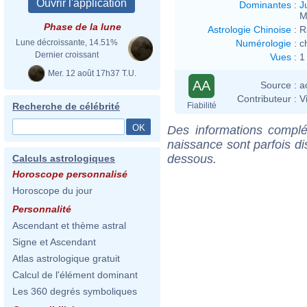
Dominantes
:
J
M
Phase de la lune
Astrologie Chinoise
:
R
Numérologie
:
c
Lune décroissante, 14.51%
Dernier croissant
Vues
:
1
Mer. 12 août 17h37 T.U.
AA
Source :
a
Contributeur :
V
Fiabilité
Recherche de célébrité
Des informations complé
naissance sont parfois di
dessous.
Calculs astrologiques
Horoscope personnalisé
Horoscope du jour
Personnalité
Ascendant et thème astral
Signe et Ascendant
Atlas astrologique gratuit
Calcul de l'élément dominant
Les 360 degrés symboliques