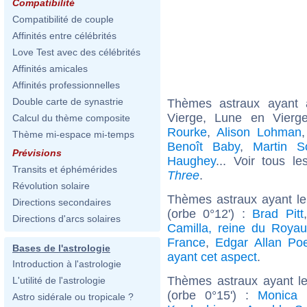
Compatibilité
Compatibilité de couple
Affinités entre célébrités
Love Test avec des célébrités
Affinités amicales
Affinités professionnelles
Double carte de synastrie
Thèmes astraux ayant
Vierge, Lune en Vier
Calcul du thème composite
Rourke
,
Alison Lohman
Thème mi-espace mi-temps
Benoît Baby
,
Martin S
Prévisions
Haughey
... Voir tous l
Transits et éphémérides
Three
.
Révolution solaire
Thèmes astraux ayant l
Directions secondaires
(orbe 0°12') :
Brad Pitt
Directions d'arcs solaires
Camilla, reine du Roya
France
,
Edgar Allan Po
Bases de l'astrologie
ayant cet aspect
.
Introduction à l'astrologie
Thèmes astraux ayant le
L'utilité de l'astrologie
(orbe 0°15') :
Monica B
Astro sidérale ou tropicale ?