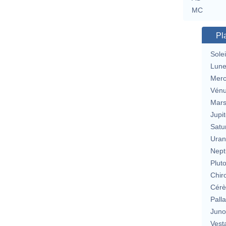
MC
Pl
Solei
Lun
Merc
Vén
Mar
Jupit
Satu
Uran
Nept
Plut
Chir
Cérè
Pall
Jun
Vest