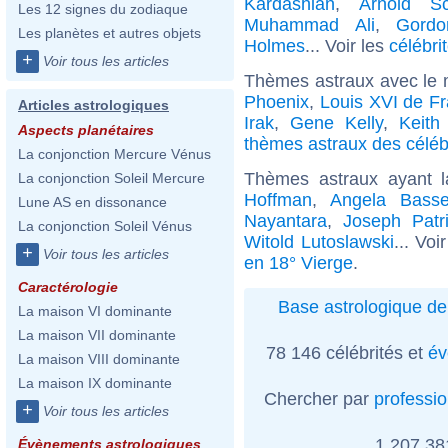
Kardashian
,
Arnold Sc
Les 12 signes du zodiaque
Muhammad Ali
,
Gord
Les planètes et autres objets
Holmes
... Voir les
célébri
+
Voir tous les articles
Thèmes astraux avec le 
Phoenix
,
Louis XVI de F
Articles astrologiques
Irak
,
Gene Kelly
,
Keith
Aspects planétaires
thèmes astraux des céléb
La conjonction Mercure Vénus
Thèmes astraux ayant 
La conjonction Soleil Mercure
Hoffman
,
Angela Basse
Lune AS en dissonance
Nayantara
,
Joseph Patr
La conjonction Soleil Vénus
Witold Lutoslawski
... Voi
+
Voir tous les articles
en 18° Vierge
.
Caractérologie
Base astrologique de
La maison VI dominante
La maison VII dominante
78 146 célébrités et
év
La maison VIII dominante
La maison IX dominante
Chercher par
professi
+
Voir tous les articles
1 207 3
Évènements astrologiques