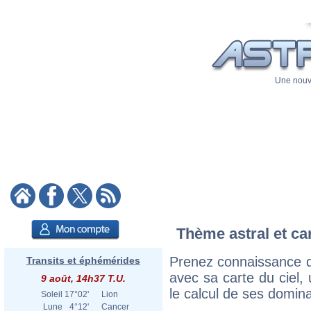
Une nouve
Thème astral et ca
Prenez connaissance d
Transits et éphémérides
avec sa carte du ciel, 
9 août, 14h37 T.U.
le calcul de ses domina
Soleil
17°02'
Lion
Lune
4°12'
Cancer