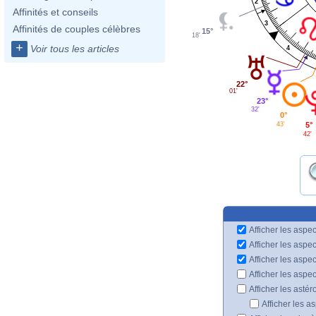
2
Affinités et conseils
3
Affinités de couples célèbres
15°
18'
+
Voir tous les articles
4
22°
01'
23°
32'
0°
5°
43'
42'
Afficher les aspec
Afficher les aspe
Afficher les aspe
Afficher les aspe
Afficher les astér
Afficher les a