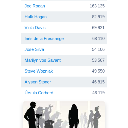
Joe Rogan
163 135
Hulk Hogan
82 919
Viola Davis
69 921
Inès de la Fressange
68 110
Jose Silva
54 106
Marilyn vos Savant
53 567
Steve Wozniak
49 550
Alyson Stoner
46 815
Úrsula Corberó
46 119