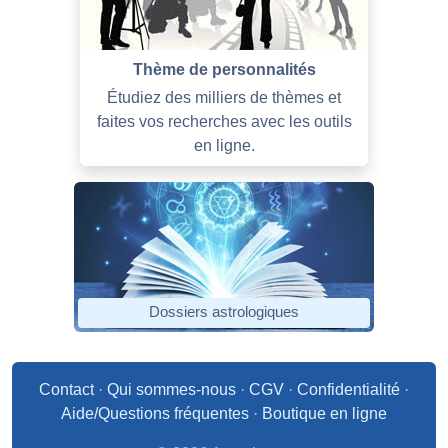
Thème de personnalités
Étudiez des milliers de thèmes et
faites vos recherches avec les outils
en ligne.
Dossiers astrologiques
Contact
·
Qui sommes-nous
·
CGV
·
Confidentialité
·
Aide/Questions fréquentes
·
Boutique en ligne