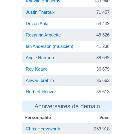
Antonio Banderas
183 940
Justin Theroux
71 457
Devon Aoki
54 439
Rosanna Arquette
49 526
Ian Anderson (musicien)
41 238
Angie Harmon
39 649
Roy Keane
36 679
Anwar Ibrahim
35 663
Herbert Hoover
35 613
Anniversaires de demain
Personnalité
Vues
Chris Hemsworth
253 918