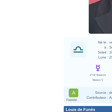
Né le :
v
à :
S
Soleil :
1
Lune :
2
2°16' Balance
Maison V
A
Source :
d
Contributeur :
A
Fiabilité
Louis de Funès