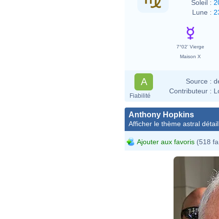
Soleil :
2
Lune :
2
7°02' Vierge
Maison X
A
Source :
d
Contributeur :
L
Fiabilité
Anthony Hopkins
Afficher le thème astral détail
Ajouter aux favoris
(518 fa