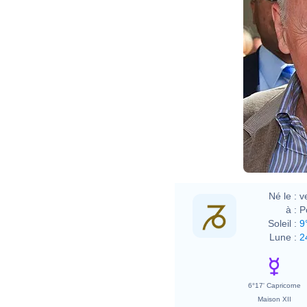
Né le :
v
à :
P
Soleil :
9
Lune :
2
6°17' Capricorne
Maison XII