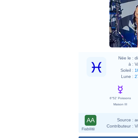
Née le :
d
à :
V
Soleil :
1
Lune :
2
6°52' Poissons
Maison III
AA
Source :
a
Contributeur :
V
Fiabilité