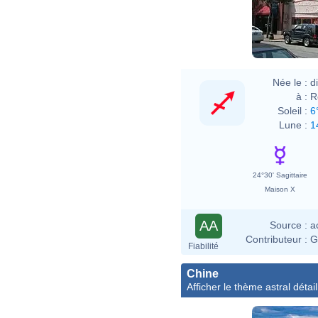
Née le :
d
à :
R
Soleil :
6
Lune :
1
24°30' Sagittaire
Maison X
AA
Source :
a
Contributeur :
G
Fiabilité
Chine
Afficher le thème astral détail