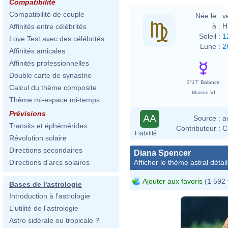
Compatibilité
Compatibilité de couple
Née le :
v
à :
H
Affinités entre célébrités
Soleil :
1
Love Test avec des célébrités
Lune :
2
Affinités amicales
Affinités professionnelles
Double carte de synastrie
3°17' Balance
Calcul du thème composite
Maison VI
Thème mi-espace mi-temps
Prévisions
AA
Source :
a
Transits et éphémérides
Contributeur :
C
Fiabilité
Révolution solaire
Directions secondaires
Diana Spencer
Afficher le thème astral détail
Directions d'arcs solaires
Ajouter aux favoris
(1 592 
Bases de l'astrologie
Introduction à l'astrologie
L'utilité de l'astrologie
Astro sidérale ou tropicale ?