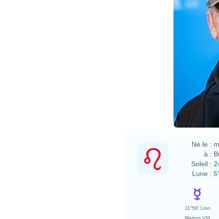
Haral
Né le :
m
à :
B
Soleil :
2
Lune :
5
11°56' Lion
Maison VIII