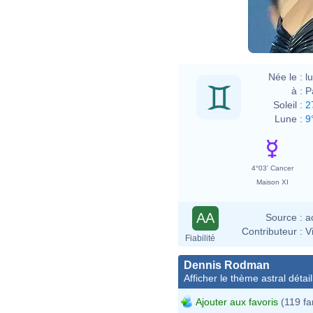
Née le :
l
à :
P
Soleil :
2
Lune :
9
4°03' Cancer
Maison XI
AA
Source :
a
Contributeur :
V
Fiabilité
Dennis Rodman
Afficher le thème astral détail
Ajouter aux favoris
(119 fa