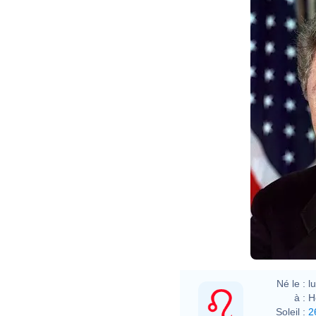
Né le :
l
à :
H
Soleil :
2