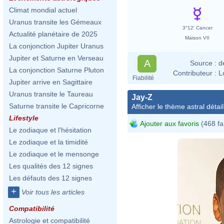
Climat mondial actuel
Uranus transite les Gémeaux
3°12' Cancer
Actualité planétaire de 2025
Maison VII
La conjonction Jupiter Uranus
Jupiter et Saturne en Verseau
A
Source :
d
La conjonction Saturne Pluton
Contributeur :
L
Fiabilité
Jupiter arrive en Sagittaire
Jay-
Uranus transite le Taureau
Jay-Z
Z'_C
Saturne transite le Capricorne
Afficher le thème astral détail
Joel
Lifestyle
Ajouter aux favoris
(468 fa
Le zodiaque et l'hésitation
Jay-
Le zodiaque et la timidité
Le zodiaque et le mensonge
Les qualités des 12 signes
Les défauts des 12 signes
+
Voir tous les articles
Compatibilité
Jay-
Foun
Astrologie et compatibilité