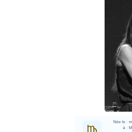
Née le :
m
à :
M