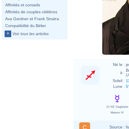
Affinités et conseils
Affinités de couples célèbres
Ava Gardner et Frank Sinatra
Jay-
Compatibilité du Bélier
+
Voir tous les articles
Né le :
j
B
à :
U
Soleil :
1
Lune :
5
21°46' Sagittaire
Maison IV
C
Source :
f