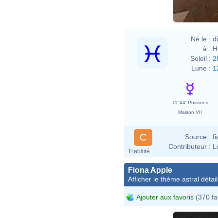
Né le :
d
à :
H
Soleil :
2
Lune :
1
11°44' Poissons
Maison VII
C
Source :
f
Contributeur :
L
Fiabilité
Fiona Apple
Afficher le thème astral détail
Ajouter aux favoris
(370 fa