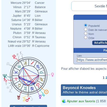
Mercure
29°04'
Cancer
Sextile
Vénus
2°17'
Balance
Mars
28°29'
Gémeaux
Jupiter
8°45'
Lion
Saturne
14°36'
Я
Bélier
Uranus
5°15'
Gémeaux
Popularité
Neptune
4°08'
Я
Bélier
Date de naissa
Pluton
3°59'
Я
Verseau
Nom
Chiron
0°51'
Я
Taureau
Orbe
Nœud vrai
29°52'
Я
Verseau
Lilith vraie
19°06'
Я
Capricorne
Pa
Lien
Pour afficher d'abord les aspects 
1
Beyoncé Knowles
Afficher le thème astral détail
Ajouter aux favoris
(1 858 