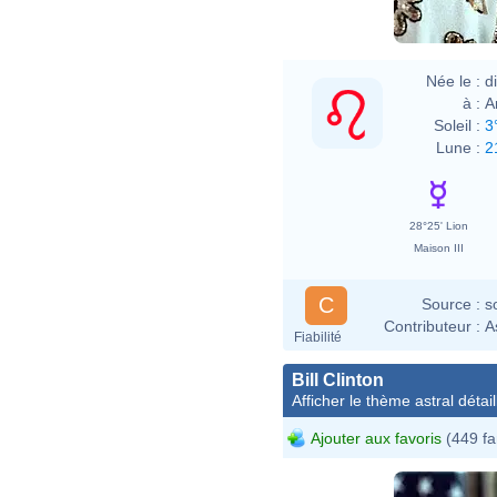
Née le :
d
à :
A
Soleil :
3
Lune :
2
28°25' Lion
Maison III
C
Source :
s
Contributeur :
A
Fiabilité
Bill Clinton
Afficher le thème astral détail
Ajouter aux favoris
(449 fa