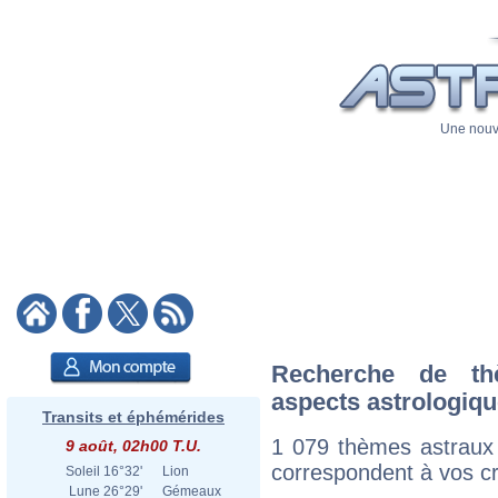
Une nouve
Recherche de th
aspects astrologiq
Transits et éphémérides
1 079 thèmes astraux
9 août, 02h00 T.U.
correspondent à vos cri
Soleil
16°32'
Lion
Lune
26°29'
Gémeaux