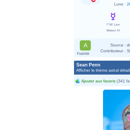
Lune :
2
7°36' Lion
Maison XI
A
Source :
d
Contributeur :
S
Fiabilité
Sean Penn
Afficher le thème astral détail
Ajouter aux favoris
(341 fa