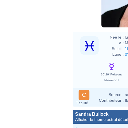
Née le :
l
à :
M
Soleil :
1
Lune :
0
26°26' Poissons
Maison VIII
C
Source :
s
Contributeur :
I
Fiabilité
Sandra Bullock
Afficher le thème astral détail