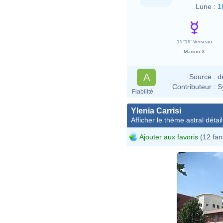
Lune :
1
15°19' Verseau
Maison X
A
Source :
d
Contributeur :
S
Fiabilité
Ylenia Carrisi
Afficher le thème astral détail
Ajouter aux favoris
(12 fan