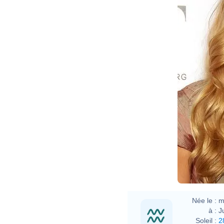
Née le :
m
à :
J
Soleil :
2