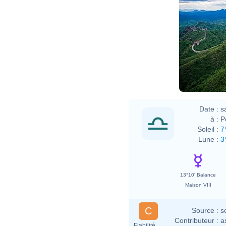
Date :
s
à :
P
Soleil :
7
Lune :
3
13°10' Balance
Maison VIII
C
Source :
s
Contributeur :
a
Fiabilité