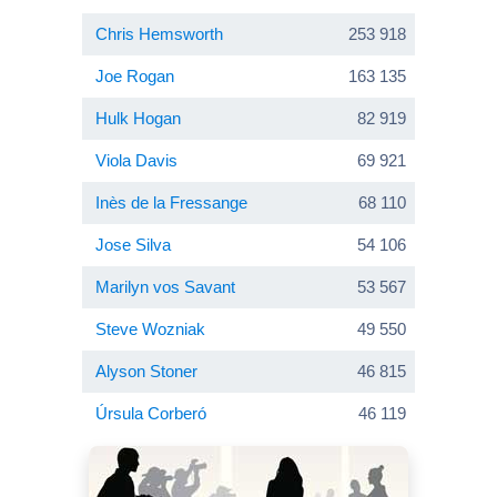
Chris Hemsworth
253 918
Joe Rogan
163 135
Hulk Hogan
82 919
Viola Davis
69 921
Inès de la Fressange
68 110
Jose Silva
54 106
Marilyn vos Savant
53 567
Steve Wozniak
49 550
Alyson Stoner
46 815
Úrsula Corberó
46 119