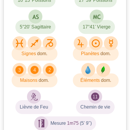
10°13' Poissons
27°39' Poissons
5°20' Sagittaire
17°41' Vierge
Signes
dom.
Planètes
dom.
3
4
2
Maisons
dom.
Éléments
dom.
11
Lièvre de Feu
Chemin de vie
Mesure
1m75
(5' 9")