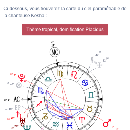
Ci-dessous, vous trouverez la carte du ciel paramétrable de
la chanteuse Kesha :
Thème tropical, domification Placidus
41'
17°
30'
27°
28'
22°
9
10
8
53'
9°
11
54'
17°
7
12
5°
20'
6
19°
1
35'
20°
26'
5
26°
2
6°
19'
01'