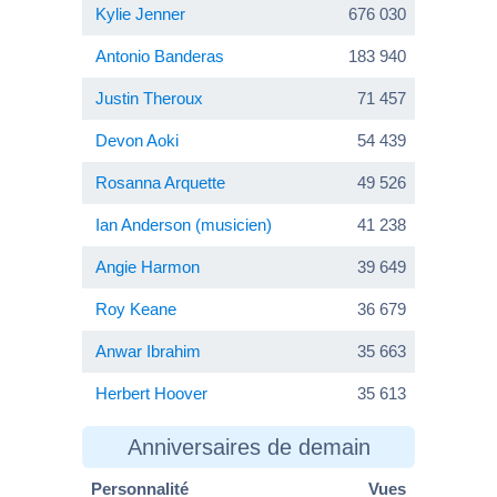
Kylie Jenner
676 030
Antonio Banderas
183 940
Justin Theroux
71 457
Devon Aoki
54 439
Rosanna Arquette
49 526
Ian Anderson (musicien)
41 238
Angie Harmon
39 649
Roy Keane
36 679
Anwar Ibrahim
35 663
Herbert Hoover
35 613
Anniversaires de demain
Personnalité
Vues