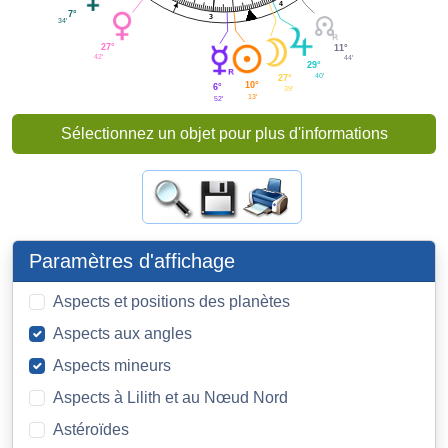
4
7°
3
34'
27°
11°
42'
44'
29°
40'
27°
10°
6°
39'
13'
52'
Sélectionnez un objet pour plus d'informations
Paramètres d'affichage
Aspects et positions des planètes
Aspects aux angles
Aspects mineurs
Aspects à Lilith et au Nœud Nord
Astéroïdes