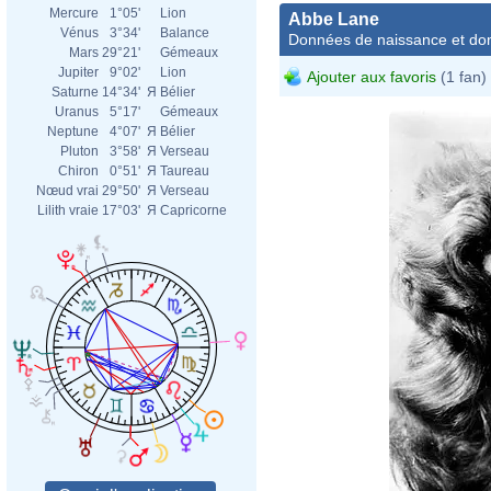
Mercure
1°05'
Lion
Abbe Lane
Vénus
3°34'
Balance
Données de naissance et dom
Mars
29°21'
Gémeaux
Jupiter
9°02'
Lion
Ajouter aux favoris
(1 fan)
Saturne
14°34'
Я
Bélier
Uranus
5°17'
Gémeaux
Neptune
4°07'
Я
Bélier
Pluton
3°58'
Я
Verseau
Chiron
0°51'
Я
Taureau
Nœud vrai
29°50'
Я
Verseau
Lilith vraie
17°03'
Я
Capricorne