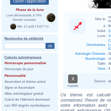
Phase de la lune
Lune décroissante, 8.74%
m
Née le :
Dernier croissant
i
à :
B
Mer. 12 août 17h37 T.U.
Soleil :
2
Lune :
1
Recherche de célébrité
C
Dominantes
:
L
E
Astrologie Chinoise
:
S
Calculs astrologiques
Numérologie
:
c
Horoscope personnalisé
Taille :
A
Vues
:
4
Horoscope du jour
Personnalité
X
Source :
d
Ascendant et thème astral
Fiabilité
Signe et Ascendant
Atlas astrologique gratuit
Ce thème est calculé 
Calcul de l'élément dominant
connaissez l'heure de n
votre information ave
Les 360 degrés symboliques
portrait astrologique (