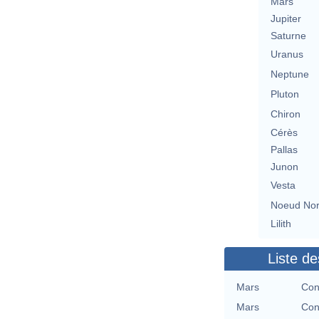
Mars
Jupiter
Saturne
Uranus
Neptune
Pluton
Chiron
Cérès
Pallas
Junon
Vesta
Noeud No
Lilith
Liste de
Mars
Con
Mars
Con