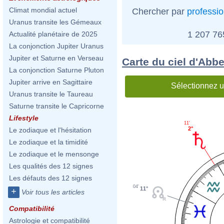
Climat mondial actuel
Chercher par
professi
Uranus transite les Gémeaux
1 207 7
Actualité planétaire de 2025
La conjonction Jupiter Uranus
Jupiter et Saturne en Verseau
Carte du ciel d'Abb
La conjonction Saturne Pluton
Jupiter arrive en Sagittaire
Sélectionnez u
Uranus transite le Taureau
Saturne transite le Capricorne
Lifestyle
11'
2°
Le zodiaque et l'hésitation
Le zodiaque et la timidité
Le zodiaque et le mensonge
Les qualités des 12 signes
Les défauts des 12 signes
04'
11°
+
Voir tous les articles
Compatibilité
Astrologie et compatibilité