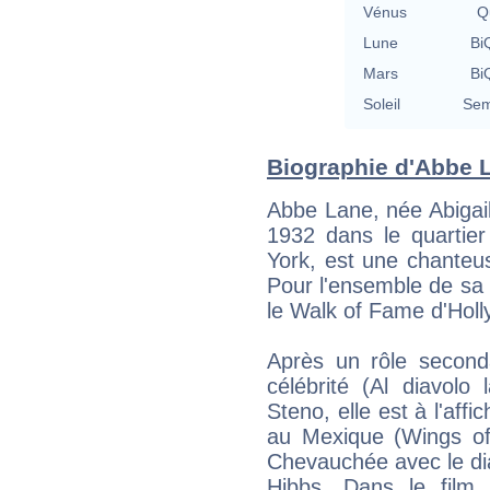
Vénus
Qu
Lune
BiQ
Mars
BiQ
Soleil
Sem
Biographie d'Abbe L
Abbe Lane, née Abigai
1932 dans le quartier
York, est une chanteu
Pour l'ensemble de sa c
le Walk of Fame d'Hol
Après un rôle second
célébrité (Al diavolo 
Steno, elle est à l'aff
au Mexique (Wings of
Chevauchée avec le dia
Hibbs. Dans le film p