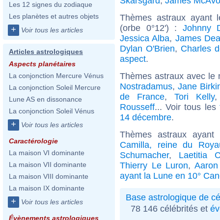
Skarsgard
,
James McAvo
Les 12 signes du zodiaque
Les planètes et autres objets
Thèmes astraux ayant 
(orbe 0°12') :
Johnny 
+
Voir tous les articles
Jessica Alba
,
James De
Dylan O'Brien
,
Charles d
Articles astrologiques
aspect
.
Aspects planétaires
Thèmes astraux avec le 
La conjonction Mercure Vénus
Nostradamus
,
Jane Birki
La conjonction Soleil Mercure
de France
,
Tori Kelly
Lune AS en dissonance
Rousseff
... Voir tous les
La conjonction Soleil Vénus
14 décembre
.
+
Voir tous les articles
Thèmes astraux ayant
Caractérologie
Camilla, reine du Roy
La maison VI dominante
Schumacher
,
Laetitia 
Thierry Le Luron
,
Aaron
La maison VII dominante
ayant la Lune en 10° Can
La maison VIII dominante
La maison IX dominante
Base astrologique de cé
+
Voir tous les articles
78 146 célébrités et
év
Évènements astrologiques