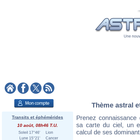
Une nouve
Thème astral et
Prenez connaissance 
Transits et éphémérides
sa carte du ciel, un ex
10 août, 08h46 T.U.
calcul de ses dominant
Soleil
17°46'
Lion
Lune
15°21'
Cancer