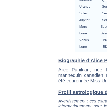
Uranus
Se
Soleil
Se
Jupiter
Se
Mars
Ses
Lune
Ses
Vénus
Bi
Lune
Bi
Biographie d'Alice P
Alice Panikian, née
mannequin canadien 
été couronnée Miss Un
Profil astrologique d
Avertissement
: ces extra
informatiquement pour le