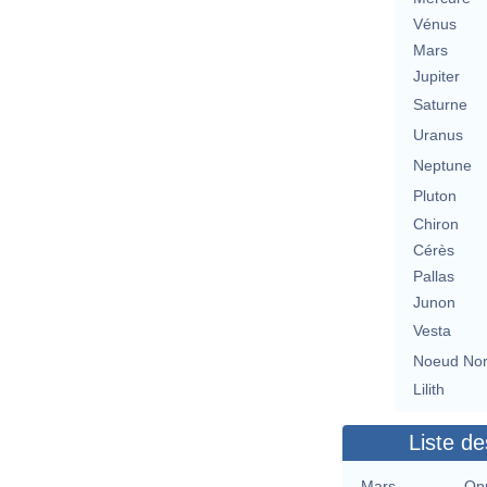
Vénus
Mars
Jupiter
Saturne
Uranus
Neptune
Pluton
Chiron
Cérès
Pallas
Junon
Vesta
Noeud No
Lilith
Liste de
Mars
Opp