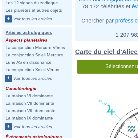
Les 12 signes du zodiaque
78 172 célébrités et
év
Les planètes et autres objets
+
Voir tous les articles
Chercher par
professi
Articles astrologiques
1 207 9
Aspects planétaires
La conjonction Mercure Vénus
Carte du ciel d'Alic
La conjonction Soleil Mercure
Lune AS en dissonance
Sélectionnez u
La conjonction Soleil Vénus
+
Voir tous les articles
Caractérologie
La maison VI dominante
43'
La maison VII dominante
16°
La maison VIII dominante
La maison IX dominante
+
Voir tous les articles
Évènements astrologiques