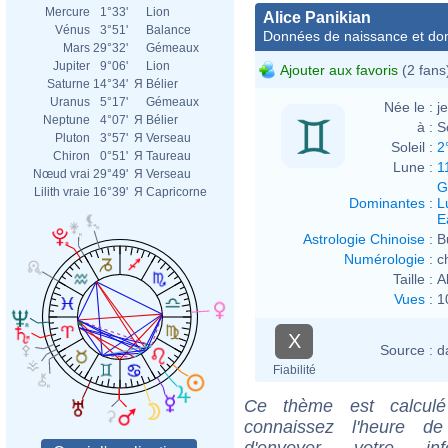
Mercure
1°33'
Lion
Alice Panikian
Vénus
3°51'
Balance
Données de naissance et dom
Mars
29°32'
Gémeaux
Jupiter
9°06'
Lion
Ajouter aux favoris
(2 fans
Saturne
14°34'
Я
Bélier
Uranus
5°17'
Gémeaux
Née le :
j
Neptune
4°07'
Я
Bélier
à :
S
Pluton
3°57'
Я
Verseau
Soleil :
2
Chiron
0°51'
Я
Taureau
Lune :
1
Nœud vrai
29°49'
Я
Verseau
G
Lilith vraie
16°39'
Я
Capricorne
Dominantes
:
L
E
Astrologie Chinoise
:
B
Numérologie
:
c
Taille :
A
Vues
:
1
X
Source :
d
Fiabilité
Ce thème est calculé 
connaissez l'heure de
d'envoyer votre i