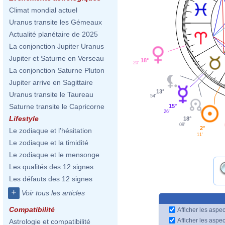
Climat mondial actuel
Uranus transite les Gémeaux
Actualité planétaire de 2025
La conjonction Jupiter Uranus
Jupiter et Saturne en Verseau
18°
20'
La conjonction Saturne Pluton
Jupiter arrive en Sagittaire
13°
Uranus transite le Taureau
54'
Saturne transite le Capricorne
15°
26'
Lifestyle
18°
09'
2°
Le zodiaque et l'hésitation
11'
Le zodiaque et la timidité
Le zodiaque et le mensonge
Les qualités des 12 signes
Les défauts des 12 signes
+
Voir tous les articles
Compatibilité
Afficher les aspec
Afficher les aspe
Astrologie et compatibilité