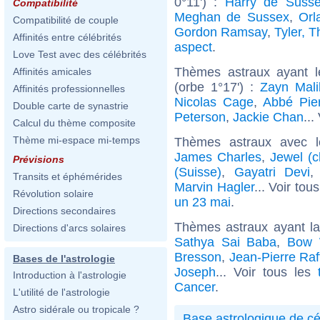
0°11') :
Harry de Suss
Compatibilité
Meghan de Sussex
,
Orl
Compatibilité de couple
Gordon Ramsay
,
Tyler, T
Affinités entre célébrités
aspect
.
Love Test avec des célébrités
Thèmes astraux ayant l
Affinités amicales
(orbe 1°17') :
Zayn Mali
Affinités professionnelles
Nicolas Cage
,
Abbé Pie
Double carte de synastrie
Peterson
,
Jackie Chan
...
Calcul du thème composite
Thème mi-espace mi-temps
Thèmes astraux avec 
James Charles
,
Jewel (c
Prévisions
(Suisse)
,
Gayatri Devi
Transits et éphémérides
Marvin Hagler
... Voir tou
Révolution solaire
un 23 mai
.
Directions secondaires
Thèmes astraux ayant l
Directions d'arcs solaires
Sathya Sai Baba
,
Bow
Bresson
,
Jean-Pierre Raf
Bases de l'astrologie
Joseph
... Voir tous les
Introduction à l'astrologie
Cancer
.
L'utilité de l'astrologie
Astro sidérale ou tropicale ?
Base astrologique de cé