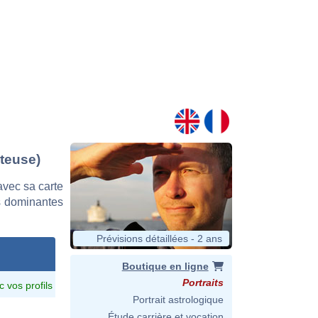
nteuse)
vec sa carte
es dominantes
Prévisions détaillées - 2 ans
Boutique en ligne
Portraits
c vos profils
Portrait astrologique
Étude carrière et vocation