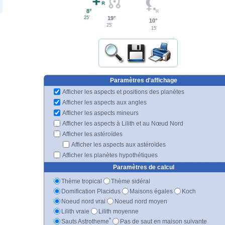
8°
25'
19°
10°
25'
15'
Paramètres d'affichage
Afficher les aspects et positions des planètes
Afficher les aspects aux angles
Afficher les aspects mineurs
Afficher les aspects à Lilith et au Nœud Nord
Afficher les astéroïdes
Afficher les aspects aux astéroïdes
Afficher les planètes hypothétiques
Paramètres de calcul
Thème tropical
Thème sidéral
Domification Placidus
Maisons égales
Koch
Noeud nord vrai
Noeud nord moyen
Lilith vraie
Lilith moyenne
*
Sauts Astrotheme
Pas de saut en maison suivante