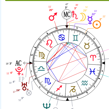
47'
35'
11'
3°
56'
3°
20°
29°
03'
22°
22'
2°
9
10
8
11
7
12
3°
18'
6
1
4°
11'
4°
30'
5
2
24°
17'
4
3
0°
52'