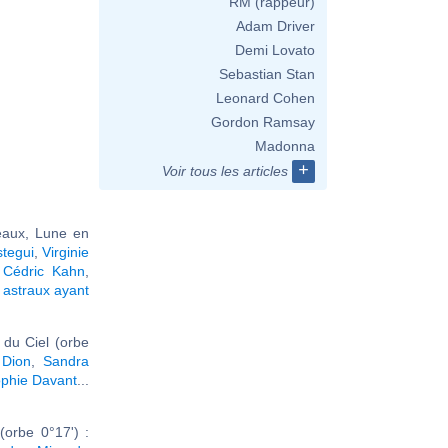
RM (rappeur)
Adam Driver
Demi Lovato
Sebastian Stan
Leonard Cohen
Gordon Ramsay
Madonna
+
Voir tous les articles
aux, Lune en
tegui
,
Virginie
,
Cédric Kahn
,
astraux ayant
du Ciel (orbe
 Dion
,
Sandra
phie Davant
...
orbe 0°17') :