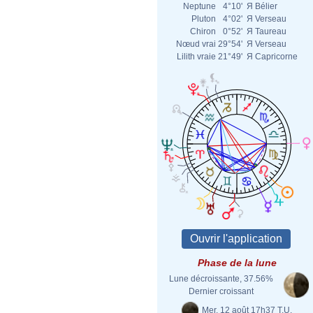
Neptune
4°10'
Я
Bélier
Pluton
4°02'
Я
Verseau
Chiron
0°52'
Я
Taureau
Nœud vrai
29°54'
Я
Verseau
Lilith vraie
21°49'
Я
Capricorne
Phase de la lune
Lune décroissante, 37.56%
Dernier croissant
Mer. 12 août 17h37 T.U.