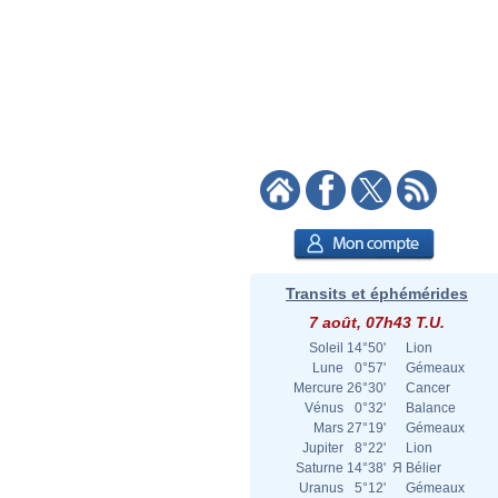
Transits et éphémérides
7 août, 07h43 T.U.
Soleil
14°50'
Lion
Lune
0°57'
Gémeaux
Mercure
26°30'
Cancer
Vénus
0°32'
Balance
Mars
27°19'
Gémeaux
Jupiter
8°22'
Lion
Saturne
14°38'
Я
Bélier
Uranus
5°12'
Gémeaux