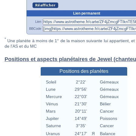
Lien permanent
Lien
BBCode
*
Une planète à moins de 1° de la maison suivante lui appartient, et 
de l'AS et du MC
Positions et aspects planétaires de Jewel (chante
Positions des planètes
Soleil
2°22'
Gémeaux
Lune
29°56'
Gémeaux
Mercure
22°03'
Gémeaux
Vénus
21°30'
Bélier
Mars
20°11'
Cancer
Jupiter
14°49'
Poissons
Saturne
3°35'
Cancer
Uranus
24°17'
Я
Balance