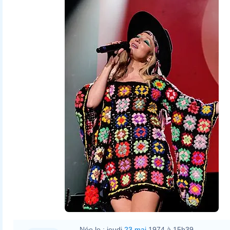
Née le :
jeudi
23 mai
1974 à 15h39