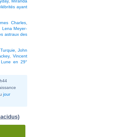
lyday
,
Miranda
élébrités ayant
ames Charles
,
,
Lena Meyer-
s astraux des
,
Turquie
,
John
ckey
,
Vincent
a Lune en 29°
0h44
aissance
u
jour
lacidus)