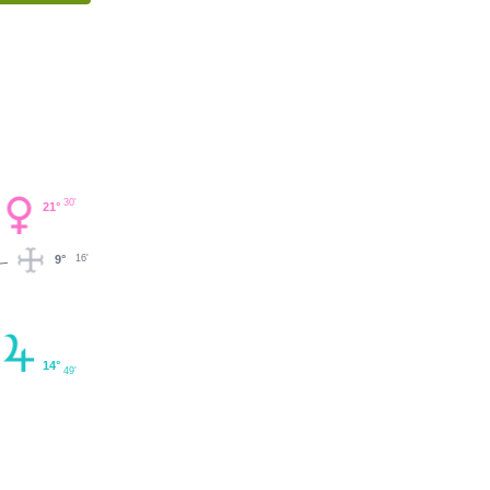
30'
21°
9°
16'
14°
49'