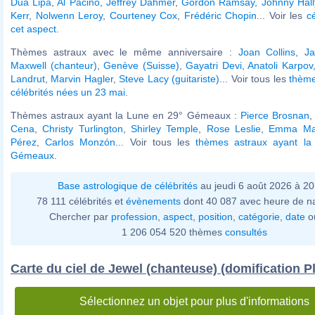
Dua Lipa
,
Al Pacino
,
Jeffrey Dahmer
,
Gordon Ramsay
,
Johnny Hal
Kerr
,
Nolwenn Leroy
,
Courteney Cox
,
Frédéric Chopin
... Voir les
c
cet aspect
.
Thèmes astraux avec le même anniversaire :
Joan Collins
,
J
Maxwell (chanteur)
,
Genève (Suisse)
,
Gayatri Devi
,
Anatoli Karpov
Landrut
,
Marvin Hagler
,
Steve Lacy (guitariste)
... Voir tous les
thème
célébrités nées un 23 mai
.
Thèmes astraux ayant la Lune en 29° Gémeaux :
Pierce Brosnan
Cena
,
Christy Turlington
,
Shirley Temple
,
Rose Leslie
,
Emma Ma
Pérez
,
Carlos Monzón
... Voir tous les
thèmes astraux ayant l
Gémeaux
.
Base astrologique de célébrités
au jeudi 6 août 2026 à 2
78 111 célébrités et
évènements
dont 40 087 avec heure de n
Chercher par
profession
,
aspect
,
position
,
catégorie
,
date
o
1 206 054 520 thèmes
consultés
Carte du ciel de Jewel (chanteuse) (domification P
Sélectionnez un objet pour plus d'informations