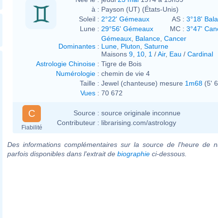
à :
Payson (UT) (États-Unis)
Soleil :
2°22' Gémeaux
AS :
3°18' Bal
Lune :
29°56' Gémeaux
MC :
3°47' Can
Gémeaux
,
Balance
,
Cancer
Dominantes
:
Lune
,
Pluton
,
Saturne
Maisons
9
,
10
,
1
/
Air
,
Eau
/
Cardinal
Astrologie Chinoise
:
Tigre de Bois
Numérologie
:
chemin de vie 4
Taille :
Jewel (chanteuse) mesure
1m68
(5' 6
Vues
:
70 672
C
Source :
source originale inconnue
Contributeur :
librarising.com/astrology
Fiabilité
Des informations complémentaires sur la source de l'heure de n
parfois disponibles dans l'extrait de
biographie
ci-dessous.