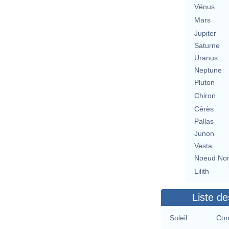
Vénus
Mars
Jupiter
Saturne
Uranus
Neptune
Pluton
Chiron
Cérès
Pallas
Junon
Vesta
Noeud No
Lilith
Liste de
Soleil
Con