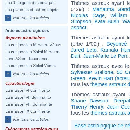
Thèmes astraux ayant l
Les 12 signes du zodiaque
0°29') :
Mahatma Gand
Les planètes et autres objets
Nicolas Cage
,
William
+
Voir tous les articles
Simpson
,
Kate Bush
,
Wa
aspect
.
Articles astrologiques
Thèmes astraux ayant l
Aspects planétaires
(orbe 1°02') :
Beyoncé 
La conjonction Mercure Vénus
Jared Leto
,
Kamala Harr
La conjonction Soleil Mercure
Dalí
,
Jean-Marie Le Pen
.
Lune AS en dissonance
Thèmes astraux avec le
La conjonction Soleil Vénus
Sylvester Stallone
,
50 C
+
Voir tous les articles
Green
,
Kevin Hart (acteu
Caractérologie
tous les
thèmes astraux de
La maison VI dominante
Thèmes astraux ayant 
La maison VII dominante
Shane Dawson
,
Deepa
La maison VIII dominante
Thierry Henry
,
Jean Coc
La maison IX dominante
tous les
thèmes astraux a
+
Voir tous les articles
Base astrologique de cé
Évènements astrologiques