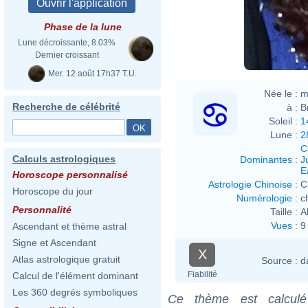
Phase de la lune
Lune décroissante, 8.03%
Dernier croissant
Mer. 12 août 17h37 T.U.
Née le :
m
Recherche de célébrité
à :
B
Soleil :
1
Lune :
2
C
Calculs astrologiques
Dominantes
:
J
E
Horoscope personnalisé
Astrologie Chinoise
:
C
Horoscope du jour
Numérologie
:
c
Personnalité
Taille :
A
Vues
:
9
Ascendant et thème astral
Signe et Ascendant
X
Atlas astrologique gratuit
Source :
d
Fiabilité
Calcul de l'élément dominant
Les 360 degrés symboliques
Ce thème est calculé 