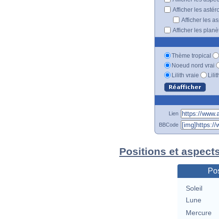
Afficher les astér
Afficher les a
Afficher les plan
Thème tropical
Noeud nord vrai
Lilith vraie
Lili
Lien
BBCode
Positions et aspect
Pos
Soleil
Lune
Mercure