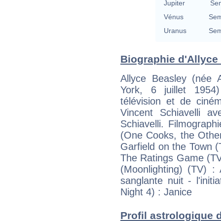
Jupiter
Se
Vénus
Sem
Uranus
Sem
Biographie d'Allyce 
Allyce Beasley (née 
York, 6 juillet 195
télévision et de ciné
Vincent Schiavelli a
Schiavelli. Filmograph
(One Cooks, the Other
Garfield on the Town (T
The Ratings Game (TV) 
(Moonlighting) (TV) :
sanglante nuit - l'initi
Night 4) : Janice
Profil astrologique d