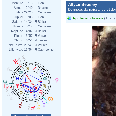
Mercure
1°15'
Lion
Allyce Beasley
Vénus
3°40'
Balance
Données de naissance et dom
Mars
29°25'
Gémeaux
Jupiter
9°03'
Lion
Ajouter aux favoris
(1 fan)
Saturne
14°34'
Я
Bélier
Uranus
5°17'
Gémeaux
Neptune
4°07'
Я
Bélier
Pluton
3°57'
Я
Verseau
Chiron
0°51'
Я
Taureau
Nœud vrai
29°49'
Я
Verseau
Lilith vraie
16°54'
Я
Capricorne