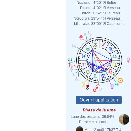
Neptune
4°10'
Я
Bélier
Pluton
4°02'
Я
Verseau
Chiron
0°52'
Я
Taureau
Nœud vrai
29°54'
Я
Verseau
Lilith vraie
22°00'
Я
Capricorne
Phase de la lune
Lune décroissante, 39.84%
Dernier croissant
Mer. 12 août 17h37 T.U.