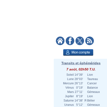
Transits et éphémérides
7 août, 02h50 T.U.
Soleil
14°39'
Lion
Lune
28°03'
Taureau
Mercure
26°13'
Cancer
Vénus
0°19'
Balance
Mars
27°11'
Gémeaux
Jupiter
8°19'
Lion
Saturne
14°38'
Я
Bélier
Uranus
5°12'
Gémeaux