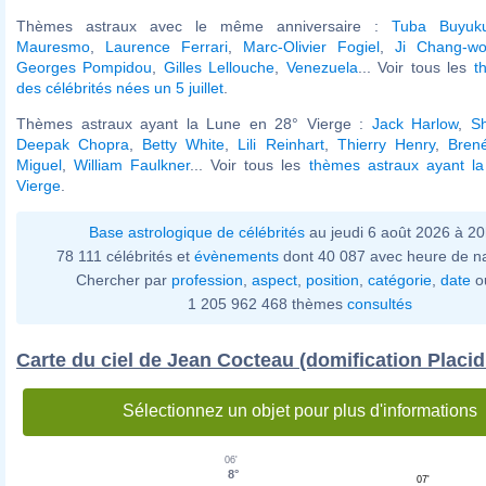
Thèmes astraux avec le même anniversaire :
Tuba Buyuku
Mauresmo
,
Laurence Ferrari
,
Marc-Olivier Fogiel
,
Ji Chang-w
Georges Pompidou
,
Gilles Lellouche
,
Venezuela
... Voir tous les
t
des célébrités nées un 5 juillet
.
Thèmes astraux ayant la Lune en 28° Vierge :
Jack Harlow
,
S
Deepak Chopra
,
Betty White
,
Lili Reinhart
,
Thierry Henry
,
Bren
Miguel
,
William Faulkner
... Voir tous les
thèmes astraux ayant l
Vierge
.
Base astrologique de célébrités
au jeudi 6 août 2026 à 2
78 111 célébrités et
évènements
dont 40 087 avec heure de n
Chercher par
profession
,
aspect
,
position
,
catégorie
,
date
o
1 205 962 468 thèmes
consultés
Carte du ciel de Jean Cocteau (domification Placi
Sélectionnez un objet pour plus d'informations
06'
8°
07'