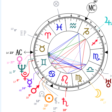
26°
11
10
9
13'
0°
8
12
7
23°
14'
1
27°
37'
6
3°
31'
2
6°
17'
3
24°
4
5
46'
8°
19'
28°
12°
17'
06'
13°
17°
08'
18°
44'