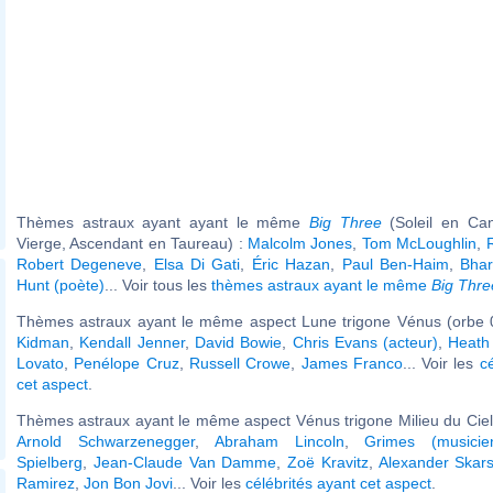
Thèmes astraux ayant ayant le même
Big Three
(Soleil en Ca
Vierge, Ascendant en Taureau) :
Malcolm Jones
,
Tom McLoughlin
,
Robert Degeneve
,
Elsa Di Gati
,
Éric Hazan
,
Paul Ben-Haim
,
Bhar
Hunt (poète)
... Voir tous les
thèmes astraux ayant le même
Big Thre
Thèmes astraux ayant le même aspect Lune trigone Vénus (orbe 
Kidman
,
Kendall Jenner
,
David Bowie
,
Chris Evans (acteur)
,
Heath
Lovato
,
Penélope Cruz
,
Russell Crowe
,
James Franco
... Voir les
c
cet aspect
.
Thèmes astraux ayant le même aspect Vénus trigone Milieu du Ciel 
Arnold Schwarzenegger
,
Abraham Lincoln
,
Grimes (musicie
Spielberg
,
Jean-Claude Van Damme
,
Zoë Kravitz
,
Alexander Skar
Ramirez
,
Jon Bon Jovi
... Voir les
célébrités ayant cet aspect
.