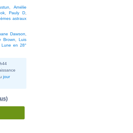
stun
,
Amélie
ook
,
Pauly D
,
hèmes astraux
hane Dawson
,
é Brown
,
Luis
a Lune en 28°
0h44
aissance
u
jour
dus)