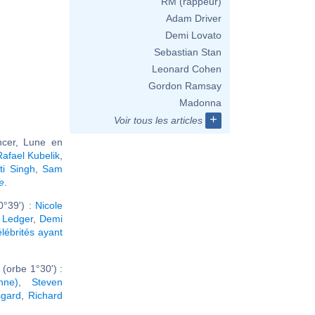
RM (rappeur)
Adam Driver
Demi Lovato
Sebastian Stan
Leonard Cohen
Gordon Ramsay
Madonna
+
Voir tous les articles
ncer, Lune en
Rafael Kubelik
,
ti Singh
,
Sam
e
.
0°39') :
Nicole
 Ledger
,
Demi
élébrités ayant
(orbe 1°30') :
nne)
,
Steven
sgard
,
Richard