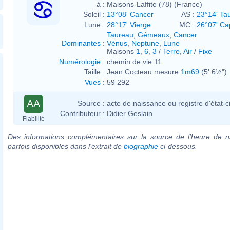
à :
Maisons-Laffite (78) (France)
Soleil :
13°08' Cancer
AS :
23°14' Ta
Lune :
28°17' Vierge
MC :
26°07' Ca
Taureau
,
Gémeaux
,
Cancer
Dominantes
:
Vénus
,
Neptune
,
Lune
Maisons
1
,
6
,
3
/
Terre
,
Air
/
Fixe
Numérologie
:
chemin de vie 11
Taille :
Jean Cocteau mesure
1m69
(5' 6½")
Vues
:
59 292
AA
Source :
acte de naissance ou registre d'état-ci
Contributeur :
Didier Geslain
Fiabilité
Des informations complémentaires sur la source de l'heure de n
parfois disponibles dans l'extrait de
biographie
ci-dessous.