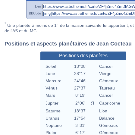
Lien
BBCode
*
Une planète à moins de 1° de la maison suivante lui appartient, et 
de l'AS et du MC
Positions et aspects planétaires de Jean Cocteau
Positions des planètes
Soleil
13°08'
Cancer
Lune
28°17'
Vierge
Mercure
24°46'
Gémeaux
Vénus
27°37'
Taureau
Mars
8°19'
Cancer
Jupiter
2°06'
Я
Capricorne
Saturne
18°37'
Lion
Uranus
17°54'
Balance
Neptune
3°31'
Gémeaux
Pluton
6°17'
Gémeaux