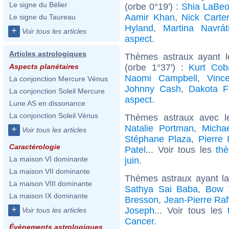
Le signe du Bélier
(orbe 0°19') :
Shia LaBeo
Aamir Khan
,
Nick Carter
Le signe du Taureau
Hyland
,
Martina Navrát
+
Voir tous les articles
aspect
.
Articles astrologiques
Thèmes astraux ayant l
(orbe 1°37') :
Kurt Cob
Aspects planétaires
Naomi Campbell
,
Vinc
La conjonction Mercure Vénus
Johnny Cash
,
Dakota F
La conjonction Soleil Mercure
aspect
.
Lune AS en dissonance
La conjonction Soleil Vénus
Thèmes astraux avec l
Natalie Portman
,
Micha
+
Voir tous les articles
Stéphane Plaza
,
Pierre 
Caractérologie
Patel
... Voir tous les
th
La maison VI dominante
juin
.
La maison VII dominante
Thèmes astraux ayant l
La maison VIII dominante
Sathya Sai Baba
,
Bow
La maison IX dominante
Bresson
,
Jean-Pierre Raf
+
Joseph
... Voir tous les
Voir tous les articles
Cancer
.
Évènements astrologiques