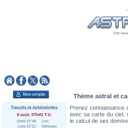
Une nouve
Thème astral et c
Prenez connaissance 
Transits et éphémérides
avec sa carte du ciel, 
8 août, 07h41 T.U.
le calcul de ses domina
Soleil
15°48'
Lion
Lune
15°21'
Gémeaux