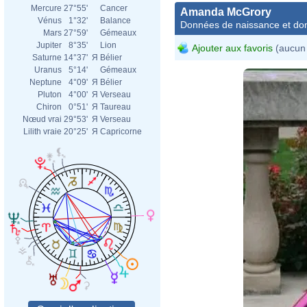
Mercure
27°55'
Cancer
Amanda McGrory
Vénus
1°32'
Balance
Données de naissance et dom
Mars
27°59'
Gémeaux
Jupiter
8°35'
Lion
Ajouter aux favoris
(aucun 
Saturne
14°37'
Я
Bélier
Uranus
5°14'
Gémeaux
Neptune
4°09'
Я
Bélier
Pluton
4°00'
Я
Verseau
Chiron
0°51'
Я
Taureau
Nœud vrai
29°53'
Я
Verseau
Lilith vraie
20°25'
Я
Capricorne