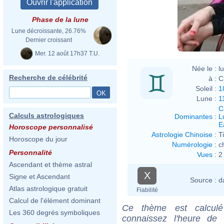
Phase de la lune
Lune décroissante, 26.76%
Dernier croissant
Mer. 12 août 17h37 T.U.
Née le :
l
Recherche de célébrité
à :
C
Soleil :
1
Lune :
1
C
Calculs astrologiques
Dominantes
:
L
E
Horoscope personnalisé
Astrologie Chinoise
:
T
Horoscope du jour
Numérologie
:
c
Personnalité
Vues
:
2
Ascendant et thème astral
X
Signe et Ascendant
Source :
d
Atlas astrologique gratuit
Fiabilité
Calcul de l'élément dominant
Ce thème est calculé 
Les 360 degrés symboliques
connaissez l'heure de