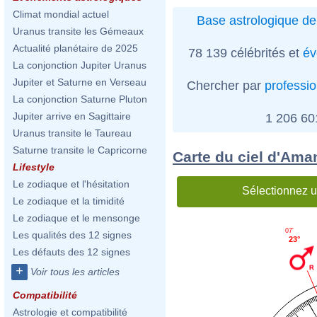
Climat mondial actuel
Base astrologique de
Uranus transite les Gémeaux
Actualité planétaire de 2025
78 139 célébrités et
év
La conjonction Jupiter Uranus
Jupiter et Saturne en Verseau
Chercher par
professi
La conjonction Saturne Pluton
Jupiter arrive en Sagittaire
1 206 6
Uranus transite le Taureau
Saturne transite le Capricorne
Carte du ciel d'Am
Lifestyle
Le zodiaque et l'hésitation
Sélectionnez u
Le zodiaque et la timidité
Le zodiaque et le mensonge
07'
Les qualités des 12 signes
23°
Les défauts des 12 signes
+
Voir tous les articles
Compatibilité
Astrologie et compatibilité