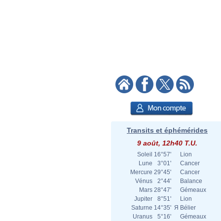
Transits et éphémérides
9 août, 12h40 T.U.
Soleil
16°57'
Lion
Lune
3°01'
Cancer
Mercure
29°45'
Cancer
Vénus
2°44'
Balance
Mars
28°47'
Gémeaux
Jupiter
8°51'
Lion
Saturne
14°35'
Я
Bélier
Uranus
5°16'
Gémeaux