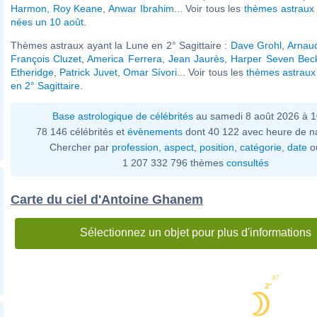
Harmon
,
Roy Keane
,
Anwar Ibrahim
... Voir tous les
thèmes astraux 
nées un 10 août
.
Thèmes astraux ayant la Lune en 2° Sagittaire :
Dave Grohl
,
Arnau
François Cluzet
,
America Ferrera
,
Jean Jaurès
,
Harper Seven Be
Etheridge
,
Patrick Juvet
,
Omar Sívori
... Voir tous les
thèmes astraux
en 2° Sagittaire
.
Base astrologique de célébrités
au samedi 8 août 2026 à 
78 146 célébrités et
évènements
dont 40 122 avec heure de n
Chercher par
profession
,
aspect
,
position
,
catégorie
,
date
o
1 207 332 796 thèmes
consultés
Carte du ciel d'Antoine Ghanem
Sélectionnez un objet pour plus d'informations
47'
2°