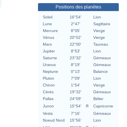
Positions des planètes
Soleil
16°54'
Lion
Lune
2°47'
Sagittaire
Mercure
8°05'
Vierge
Vénus
20°02'
Vierge
Mars
22°00'
Taureau
Jupiter
8°53'
Lion
Saturne
23°32'
Gémeaux
Uranus
8°19'
Gémeaux
Neptune
0°13'
Balance
Pluton
7°09'
Lion
Chiron
1°54'
Vierge
Cérès
19°32'
Gémeaux
Pallas
24°09'
Bélier
Junon
15°54'
Я
Capricorne
Vesta
7°16'
Gémeaux
Noeud Nord
15°56'
Lion