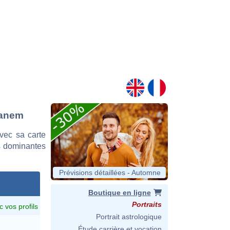
hanem
vec sa carte
es dominantes
Prévisions détaillées - Automne
Boutique en ligne
Portraits
c vos profils
Portrait astrologique
Étude carrière et vocation