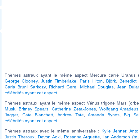
Thèmes astraux ayant le même aspect Mercure carré Uranus (
George Clooney
,
Justin Timberlake
,
Paris Hilton
,
Björk
,
Benedict
Carla Bruni Sarkozy
,
Richard Gere
,
Michael Douglas
,
Jean Dujar
célébrités ayant cet aspect
.
Thèmes astraux ayant le même aspect Vénus trigone Mars (orbe
Musk
,
Britney Spears
,
Catherine Zeta-Jones
,
Wolfgang Amadeus
Jagger
,
Cate Blanchett
,
Andrew Tate
,
Amanda Bynes
,
Big Se
célébrités ayant cet aspect
.
Thèmes astraux avec le même anniversaire :
Kylie Jenner
,
Anto
Justin Theroux
,
Devon Aoki
,
Rosanna Arquette
,
Ian Anderson (mu