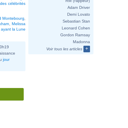
RM (rappeur)
des célébrités
Adam Driver
Demi Lovato
d Montebourg
,
Sebastian Stan
ckham
,
Melissa
Leonard Cohen
 ayant la Lune
Gordon Ramsay
Madonna
10h19
+
Voir tous les articles
aissance
u
jour