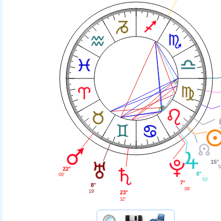
15°
5
22°
8°
00'
53'
7°
8°
09'
19'
23°
32'