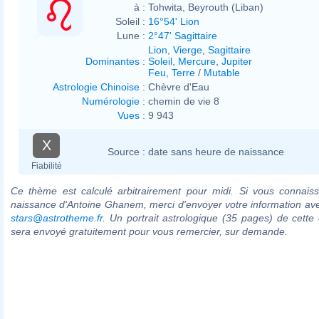
à :
Tohwita, Beyrouth (Liban)
Soleil :
16°54' Lion
Lune :
2°47' Sagittaire
Lion
,
Vierge
,
Sagittaire
Dominantes
:
Soleil
,
Mercure
,
Jupiter
Feu
,
Terre
/
Mutable
Astrologie Chinoise
:
Chèvre d'Eau
Numérologie
:
chemin de vie 8
Vues
:
9 943
X
Source :
date sans heure de naissance
Fiabilité
Ce thème est calculé arbitrairement pour midi. Si vous connaiss
naissance d'Antoine Ghanem, merci d'envoyer votre information av
stars@astrotheme.fr
. Un portrait astrologique (35 pages) de cette 
sera envoyé gratuitement pour vous remercier, sur demande.