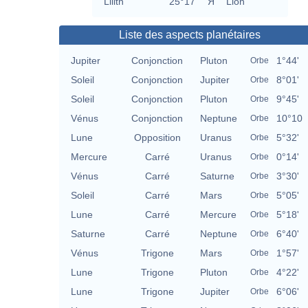
Lilith
25°17'
Я
Lion
Liste des aspects planétaires
Jupiter
Conjonction
Pluton
1°44'
Orbe
Soleil
Conjonction
Jupiter
8°01'
Orbe
Soleil
Conjonction
Pluton
9°45'
Orbe
Vénus
Conjonction
Neptune
10°10
Orbe
Lune
Opposition
Uranus
5°32'
Orbe
Mercure
Carré
Uranus
0°14'
Orbe
Vénus
Carré
Saturne
3°30'
Orbe
Soleil
Carré
Mars
5°05'
Orbe
Lune
Carré
Mercure
5°18'
Orbe
Saturne
Carré
Neptune
6°40'
Orbe
Vénus
Trigone
Mars
1°57'
Orbe
Lune
Trigone
Pluton
4°22'
Orbe
Lune
Trigone
Jupiter
6°06'
Orbe