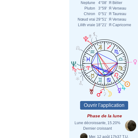
Neptune
4°08'
Я
Bélier
Pluton
3°59'
Я
Verseau
Chiron
0°51'
Я
Taureau
Nœud vrai
29°51'
Я
Verseau
Lilith vraie
18°21'
Я
Capricorne
Phase de la lune
Lune décroissante, 15.20%
Dernier croissant
Mer. 12 août 17h37 T.U.