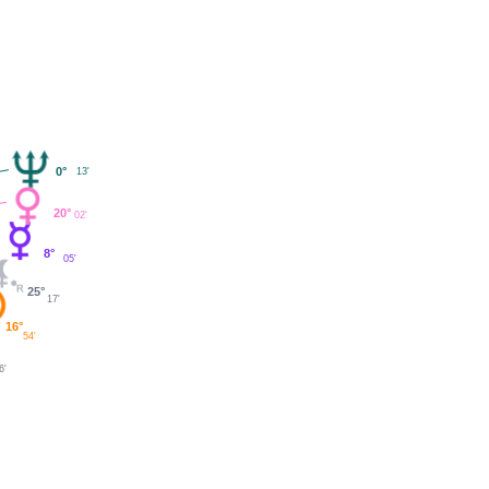
0°
13'
20°
02'
8°
05'
25°
17'
16°
54'
6'