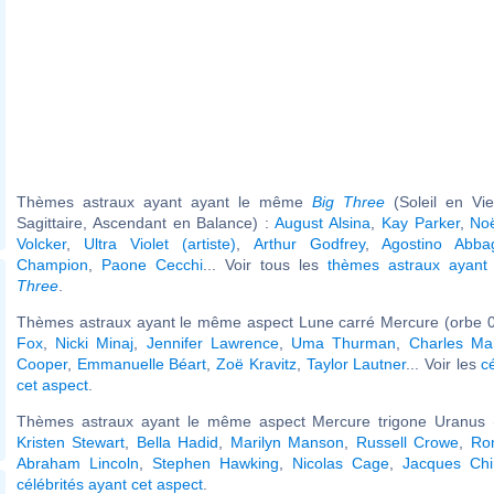
Thèmes astraux ayant ayant le même
Big Three
(Soleil en Vi
Sagittaire, Ascendant en Balance) :
August Alsina
,
Kay Parker
,
No
Volcker
,
Ultra Violet (artiste)
,
Arthur Godfrey
,
Agostino Abba
Champion
,
Paone Cecchi
... Voir tous les
thèmes astraux ayan
Three
.
Thèmes astraux ayant le même aspect Lune carré Mercure (orbe 0
Fox
,
Nicki Minaj
,
Jennifer Lawrence
,
Uma Thurman
,
Charles Ma
Cooper
,
Emmanuelle Béart
,
Zoë Kravitz
,
Taylor Lautner
... Voir les
c
cet aspect
.
Thèmes astraux ayant le même aspect Mercure trigone Uranus (
Kristen Stewart
,
Bella Hadid
,
Marilyn Manson
,
Russell Crowe
,
Ro
Abraham Lincoln
,
Stephen Hawking
,
Nicolas Cage
,
Jacques Chi
célébrités ayant cet aspect
.