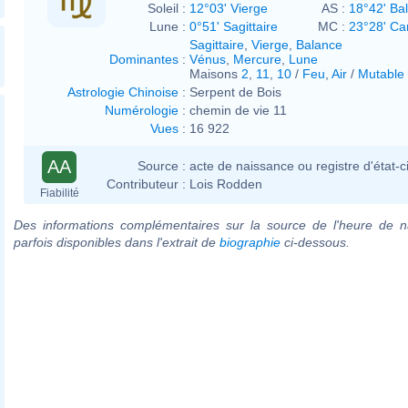
Soleil :
12°03' Vierge
AS :
18°42' Ba
Lune :
0°51' Sagittaire
MC :
23°28' Ca
Sagittaire
,
Vierge
,
Balance
Dominantes
:
Vénus
,
Mercure
,
Lune
Maisons
2
,
11
,
10
/
Feu
,
Air
/
Mutable
Astrologie Chinoise
:
Serpent de Bois
Numérologie
:
chemin de vie 11
Vues
:
16 922
AA
Source :
acte de naissance ou registre d'état-ci
Contributeur :
Lois Rodden
Fiabilité
Des informations complémentaires sur la source de l'heure de n
parfois disponibles dans l'extrait de
biographie
ci-dessous.