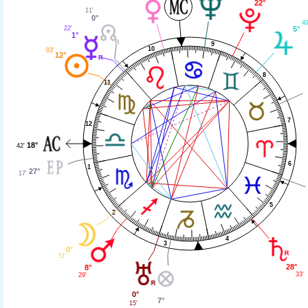
22°
11'
0°
49
5°
22'
1°
9
10
03'
12°
8
11
7
12
18°
42'
6
1
27°
17'
5
2
4
3
0°
51'
28°
8°
33'
29'
0°
7°
15'