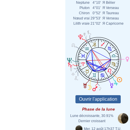
Neptune
4°10'
Я
Bélier
Pluton
4°01'
Я
Verseau
Chiron
0°52'
Я
Taureau
Nœud vrai
29°53'
Я
Verseau
Lilith vraie
21°02'
Я
Capricorne
Phase de la lune
Lune décroissante, 30.91%
Dernier croissant
Mer. 12 août 17h37 T.U.