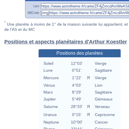
Lien
BBCode
*
Une planète à moins de 1° de la maison suivante lui appartient, et 
de l'AS et du MC
Positions et aspects planétaires d'Arthur Koestler
Positions des planètes
Soleil
12°03'
Vierge
Lune
0°51'
Sagittaire
Mercure
1°22'
Я
Vierge
Vénus
4°03'
Lion
Mars
8°29'
Sagittaire
Jupiter
5°49'
Gémeaux
Saturne
28°33'
Я
Verseau
Uranus
0°15'
Я
Capricorne
Neptune
10°00'
Cancer