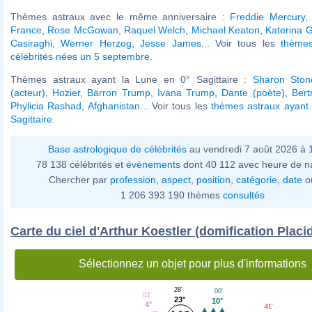
Thèmes astraux avec le même anniversaire :
Freddie Mercury
France
,
Rose McGowan
,
Raquel Welch
,
Michael Keaton
,
Katerina 
Casiraghi
,
Werner Herzog
,
Jesse James
... Voir tous les
thèmes
célébrités nées un 5 septembre
.
Thèmes astraux ayant la Lune en 0° Sagittaire :
Sharon Ston
(acteur)
,
Hozier
,
Barron Trump
,
Ivana Trump
,
Dante (poète)
,
Bert
Phylicia Rashad
,
Afghanistan
... Voir tous les
thèmes astraux ayant 
Sagittaire
.
Base astrologique de célébrités
au vendredi 7 août 2026 à
78 138 célébrités et
évènements
dont 40 112 avec heure de n
Chercher par
profession
,
aspect
,
position
,
catégorie
,
date
o
1 206 393 190 thèmes
consultés
Carte du ciel d'Arthur Koestler (domification Placi
Sélectionnez un objet pour plus d'informations
28'
00'
03'
23°
10°
4°
41'