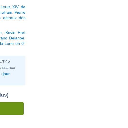
,
Louis XIV de
Graham
,
Pierre
 astraux des
e
,
Kevin Hart
rand Delanoë
,
la Lune en 0°
 17h45
aissance
u
jour
dus)