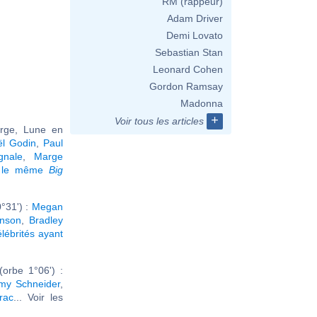
RM (rappeur)
Adam Driver
Demi Lovato
Sebastian Stan
Leonard Cohen
Gordon Ramsay
Madonna
+
Voir tous les articles
erge, Lune en
ël Godin
,
Paul
gnale
,
Marge
t le même
Big
°31') :
Megan
nson
,
Bradley
élébrités ayant
orbe 1°06') :
my Schneider
,
rac
... Voir les