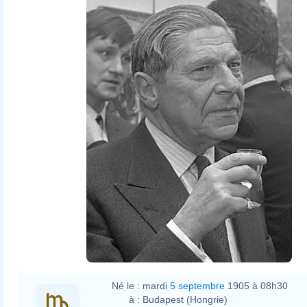
Né le :
mardi
5 septembre
1905 à 08h30
à :
Budapest (Hongrie)