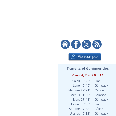
Transits et éphémérides
7 août, 22h16 T.U.
Soleil
15°25'
Lion
Lune
9°40'
Gémeaux
Mercure
27°21'
Cancer
Vénus
1°08'
Balance
Mars
27°43'
Gémeaux
Jupiter
8°30'
Lion
Saturne
14°38'
Я
Bélier
Uranus
5°13'
Gémeaux