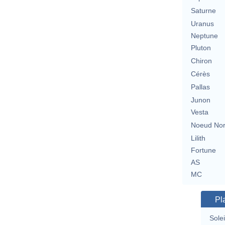
Saturne
Uranus
Neptune
Pluton
Chiron
Cérès
Pallas
Junon
Vesta
Noeud No
Lilith
Fortune
AS
MC
Pl
Solei