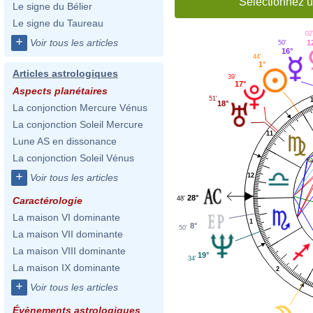
Sélectionnez u
Le signe du Bélier
Le signe du Taureau
02
+
Voir tous les articles
1
50'
16°
44'
1°
Articles astrologiques
39'
17°
Aspects planétaires
51'
18°
La conjonction Mercure Vénus
La conjonction Soleil Mercure
11
Lune AS en dissonance
La conjonction Soleil Vénus
+
12
Voir tous les articles
28°
48'
Caractérologie
La maison VI dominante
1
8°
50'
La maison VII dominante
La maison VIII dominante
19°
34'
La maison IX dominante
2
+
Voir tous les articles
Évènements astrologiques