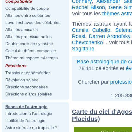
Connery
,
Alexander Ska
Compatibilité
Rachel Bilson
,
Gene Si
Compatibilité de couple
Voir tous les
thèmes astra
Affinités entre célébrités
Love Test avec des célébrités
Thèmes astraux ayant l
Camila Cabello
,
Selena
Affinités amicales
Rossi
,
Darren Aronofsky
Affinités professionnelles
Chevtchenko
... Voir tous
Double carte de synastrie
Sagittaire
.
Calcul du thème composite
Thème mi-espace mi-temps
Base astrologique de cé
Prévisions
78 111 célébrités et
év
Transits et éphémérides
Révolution solaire
Chercher par
professi
Directions secondaires
Directions d'arcs solaires
1 205 8
Bases de l'astrologie
Carte du ciel d'Ago
Introduction à l'astrologie
Placidus)
L'utilité de l'astrologie
Astro sidérale ou tropicale ?