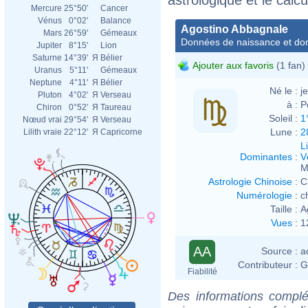
Mercure
25°50'
Cancer
Vénus
0°02'
Balance
Agostino Abbagnale
Mars
26°59'
Gémeaux
Données de naissance et dom
Jupiter
8°15'
Lion
Saturne
14°39'
Я
Bélier
Ajouter aux favoris
(1 fan)
Uranus
5°11'
Gémeaux
Neptune
4°11'
Я
Bélier
Né le :
j
Pluton
4°02'
Я
Verseau
à :
P
Chiron
0°52'
Я
Taureau
Soleil :
1
Nœud vrai
29°54'
Я
Verseau
Lune :
2
Lilith vraie
22°12'
Я
Capricorne
L
Dominantes
:
V
M
Astrologie Chinoise
:
C
Numérologie
:
c
Taille :
A
Vues
:
1
AA
Source :
a
Contributeur :
G
Fiabilité
Des informations complé