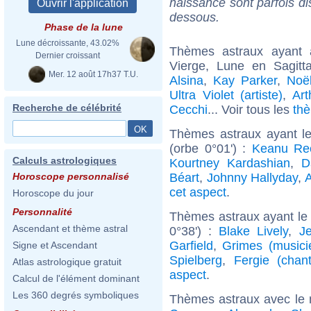
naissance sont parfois di
dessous.
Phase de la lune
Lune décroissante, 43.02%
Thèmes astraux ayant
Dernier croissant
Vierge, Lune en Sagitt
Mer. 12 août 17h37 T.U.
Alsina
,
Kay Parker
,
Noë
Ultra Violet (artiste)
,
Art
Recherche de célébrité
Cecchi
... Voir tous les
th
Thèmes astraux ayant l
(orbe 0°01') :
Keanu Re
Calculs astrologiques
Kourtney Kardashian
,
D
Béart
,
Johnny Hallyday
,
A
Horoscope personnalisé
cet aspect
.
Horoscope du jour
Personnalité
Thèmes astraux ayant le
Ascendant et thème astral
0°38') :
Blake Lively
,
J
Garfield
,
Grimes (musici
Signe et Ascendant
Spielberg
,
Fergie (chan
Atlas astrologique gratuit
aspect
.
Calcul de l'élément dominant
Les 360 degrés symboliques
Thèmes astraux avec le