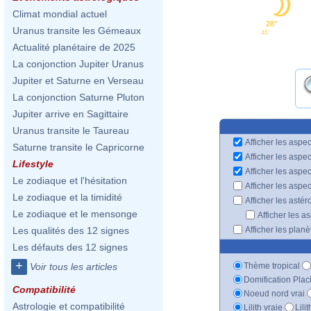
Climat mondial actuel
28°
Uranus transite les Gémeaux
46'
Actualité planétaire de 2025
La conjonction Jupiter Uranus
Jupiter et Saturne en Verseau
La conjonction Saturne Pluton
Jupiter arrive en Sagittaire
Uranus transite le Taureau
Afficher les aspec
Saturne transite le Capricorne
Afficher les aspe
Lifestyle
Afficher les aspe
Le zodiaque et l'hésitation
Afficher les aspe
Le zodiaque et la timidité
Afficher les astér
Le zodiaque et le mensonge
Afficher les a
Afficher les plan
Les qualités des 12 signes
Les défauts des 12 signes
+
Thème tropical
Voir tous les articles
Domification Plac
Compatibilité
Noeud nord vrai
Astrologie et compatibilité
Lilith vraie
Lili