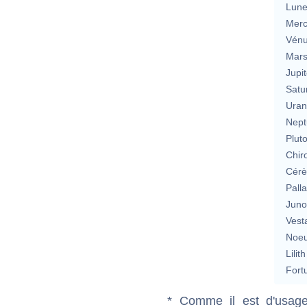
Lun
Merc
Vén
Mar
Jupit
Satu
Uran
Nept
Plut
Chir
Cérè
Pall
Jun
Vest
Noeu
Lilith
Fort
* Comme il est d'usage