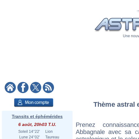
Une nouve
Thème astral e
Transits et éphémérides
Prenez connaissan
6 août, 20h03 T.U.
Abbagnale avec sa car
Soleil
14°22'
Lion
Lune
24°02'
Taureau
astrologique et le calc