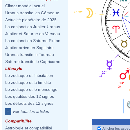
Climat mondial actuel
17'
22°
Uranus transite les Gémeaux
Actualité planétaire de 2025
La conjonction Jupiter Uranus
Jupiter et Saturne en Verseau
La conjonction Saturne Pluton
Jupiter arrive en Sagittaire
Uranus transite le Taureau
Saturne transite le Capricorne
Lifestyle
20°
Le zodiaque et l'hésitation
11'
Le zodiaque et la timidité
13°
09'
Le zodiaque et le mensonge
Les qualités des 12 signes
Les défauts des 12 signes
+
Voir tous les articles
Compatibilité
Astrologie et compatibilité
Afficher les aspec