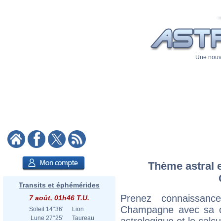
Une nouve
Thème astral e
Transits et éphémérides
Prenez connaissanc
7 août, 01h46 T.U.
Champagne avec sa car
Soleil
14°36'
Lion
Lune
27°25'
Taureau
astrologique et le calc