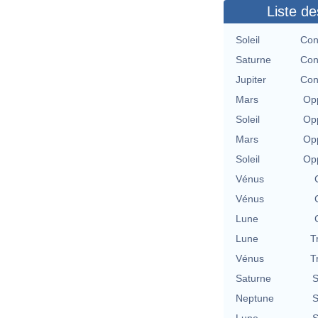
Liste de
Soleil
Con
Saturne
Con
Jupiter
Con
Mars
Opp
Soleil
Opp
Mars
Opp
Soleil
Opp
Vénus
Vénus
Lune
Lune
T
Vénus
T
Saturne
S
Neptune
S