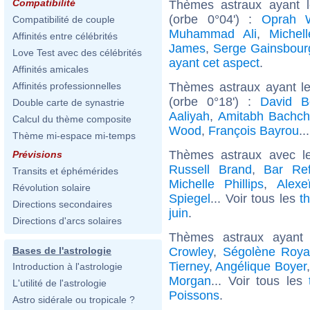
Compatibilité
Thèmes astraux ayant 
(orbe 0°04') :
Oprah W
Compatibilité de couple
Muhammad Ali
,
Michell
Affinités entre célébrités
James
,
Serge Gainsbour
Love Test avec des célébrités
ayant cet aspect
.
Affinités amicales
Thèmes astraux ayant le
Affinités professionnelles
(orbe 0°18') :
David B
Double carte de synastrie
Aaliyah
,
Amitabh Bachc
Calcul du thème composite
Wood
,
François Bayrou
..
Thème mi-espace mi-temps
Thèmes astraux avec l
Prévisions
Russell Brand
,
Bar Ref
Transits et éphémérides
Michelle Phillips
,
Alexe
Révolution solaire
Spiegel
... Voir tous les
t
Directions secondaires
juin
.
Directions d'arcs solaires
Thèmes astraux ayant
Crowley
,
Ségolène Roya
Bases de l'astrologie
Tierney
,
Angélique Boyer
Introduction à l'astrologie
Morgan
... Voir tous les
L'utilité de l'astrologie
Poissons
.
Astro sidérale ou tropicale ?