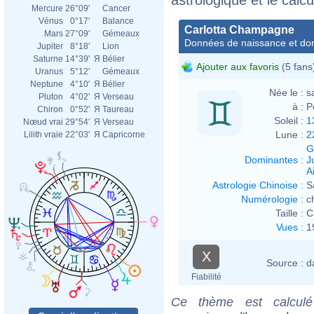
Mercure
26°09'
Cancer
Vénus
0°17'
Balance
Carlotta Champagne
Mars
27°09'
Gémeaux
Données de naissance et dom
Jupiter
8°18'
Lion
Saturne
14°39'
Я
Bélier
Ajouter aux favoris
(5 fans
Uranus
5°12'
Gémeaux
Neptune
4°10'
Я
Bélier
Née le :
s
Pluton
4°02'
Я
Verseau
à :
P
Chiron
0°52'
Я
Taureau
Soleil :
1
Nœud vrai
29°54'
Я
Verseau
Lune :
2
Lilith vraie
22°03'
Я
Capricorne
G
Dominantes
:
J
Ai
Astrologie Chinoise
:
S
Numérologie
:
c
Taille :
C
Vues
:
1
X
Source :
d
Fiabilité
Ce thème est calculé 