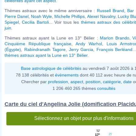
célébrités ayant cet aspect
.
Thèmes astraux avec le même anniversaire :
Russell Brand
,
Bar 
Pierre Danel
,
Noah Wyle
,
Michelle Phillips
,
Alexeï Navalny
,
Lucky Bl
Spiegel
,
Cecilia Bartoli
... Voir tous les
thèmes astraux des célébri
juin
.
Thèmes astraux ayant la Lune en 13° Bélier :
Marlon Brando
,
V
Cinquième République française
,
Andy Warhol
,
Louis Armstro
(Égypte)
,
Rabindranath Tagore
,
Jerry Garcia
,
François Berléand
.
thèmes astraux ayant la Lune en 13° Bélier
.
Base astrologique de célébrités
au vendredi 7 août 2026 à
78 138 célébrités et
évènements
dont 40 112 avec heure de n
Chercher par
profession
,
aspect
,
position
,
catégorie
,
date
o
1 206 460 265 thèmes
consultés
Carte du ciel d'Angelina Jolie (domification Placid
Sélectionnez un objet pour plus d'informations
52'
25'
17°