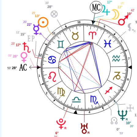
17°
33'
05'
28°
13°
42'
25'
10°
13°
20'
10
22°
9
11'
11
15°
8
23'
17°
12
09'
28°
7
28°
53'
1
6
2
5
3
4
1
10°
20'
0°
6°
53'
31'