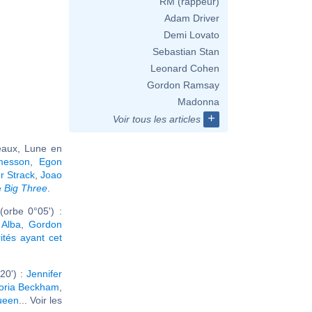
RM (rappeur)
Adam Driver
Demi Lovato
Sebastian Stan
Leonard Cohen
Gordon Ramsay
Madonna
+
Voir tous les articles
aux, Lune en
messon
,
Egon
r Strack
,
Joao
e
Big Three
.
orbe 0°05') :
 Alba
,
Gordon
rités ayant cet
20') :
Jennifer
toria Beckham
,
ueen
... Voir les