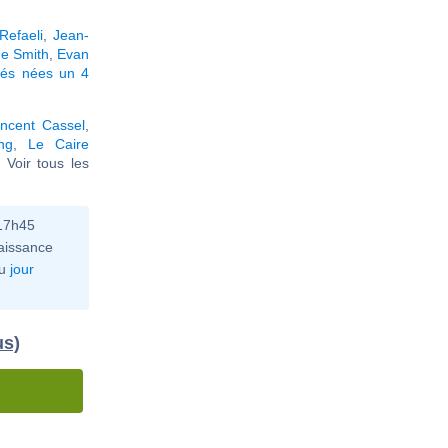
Refaeli
,
Jean-
ue Smith
,
Evan
tés nées un 4
incent Cassel
,
ng
,
Le Caire
.. Voir tous les
 17h45
aissance
u
jour
us)