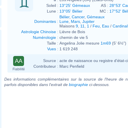
Soleil :
13°25' Gémeaux
AS :
28°53' Ca
Lune :
13°05' Bélier
MC :
17°52' Bél
Bélier
,
Cancer
,
Gémeaux
Dominantes
:
Lune
,
Mars
,
Jupiter
Maisons
9
,
11
,
1
/
Feu
,
Eau
/
Cardinal
Astrologie Chinoise
:
Lièvre de Bois
Numérologie
:
chemin de vie 5
Taille :
Angelina Jolie mesure
1m69
(5' 6½")
Vues
:
1 619 248
AA
Source :
acte de naissance ou registre d'état-ci
Contributeur :
Marc Penfield
Fiabilité
Des informations complémentaires sur la source de l'heure de n
parfois disponibles dans l'extrait de
biographie
ci-dessous.