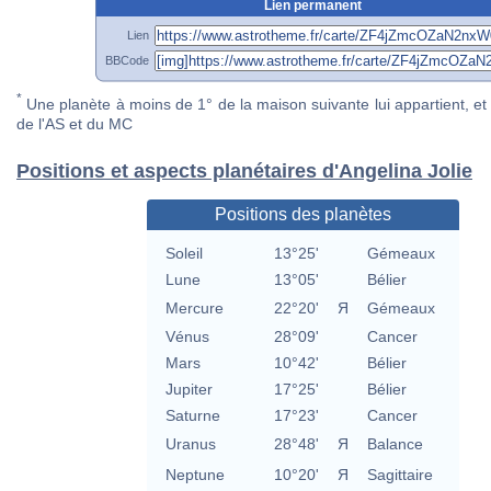
Lien permanent
Lien
BBCode
*
Une planète à moins de 1° de la maison suivante lui appartient, et 
de l'AS et du MC
Positions et aspects planétaires d'Angelina Jolie
Positions des planètes
Soleil
13°25'
Gémeaux
Lune
13°05'
Bélier
Mercure
22°20'
Я
Gémeaux
Vénus
28°09'
Cancer
Mars
10°42'
Bélier
Jupiter
17°25'
Bélier
Saturne
17°23'
Cancer
Uranus
28°48'
Я
Balance
Neptune
10°20'
Я
Sagittaire