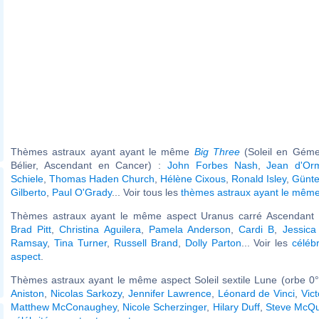
Thèmes astraux ayant ayant le même
Big Three
(Soleil en Géme
Bélier, Ascendant en Cancer) :
John Forbes Nash
,
Jean d'Or
Schiele
,
Thomas Haden Church
,
Hélène Cixous
,
Ronald Isley
,
Günte
Gilberto
,
Paul O'Grady
... Voir tous les
thèmes astraux ayant le mêm
Thèmes astraux ayant le même aspect Uranus carré Ascendant (
Brad Pitt
,
Christina Aguilera
,
Pamela Anderson
,
Cardi B
,
Jessica
Ramsay
,
Tina Turner
,
Russell Brand
,
Dolly Parton
... Voir les
céléb
aspect
.
Thèmes astraux ayant le même aspect Soleil sextile Lune (orbe 0°
Aniston
,
Nicolas Sarkozy
,
Jennifer Lawrence
,
Léonard de Vinci
,
Vic
Matthew McConaughey
,
Nicole Scherzinger
,
Hilary Duff
,
Steve McQ