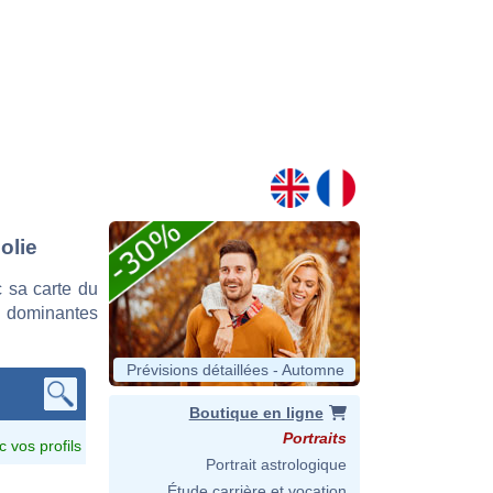
olie
 sa carte du
es dominantes
Prévisions détaillées - Automne
Boutique en ligne
Portraits
c vos profils
Portrait astrologique
Étude carrière et vocation