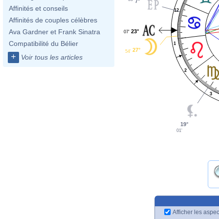
7°
Affinités et conseils
12
Affinités de couples célèbres
Ava Gardner et Frank Sinatra
23°
07'
Compatibilité du Bélier
1
27°
54'
+
Voir tous les articles
2
3
19°
01'
Afficher les aspec