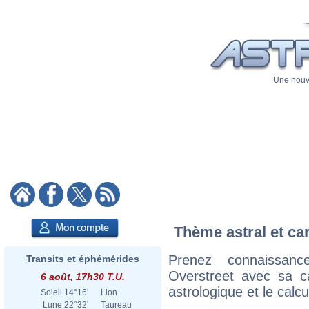
Une nouve
Thème astral et ca
Prenez connaissan
Transits et éphémérides
Overstreet avec sa ca
6 août, 17h30 T.U.
astrologique et le calc
Soleil
14°16'
Lion
Lune
22°32'
Taureau