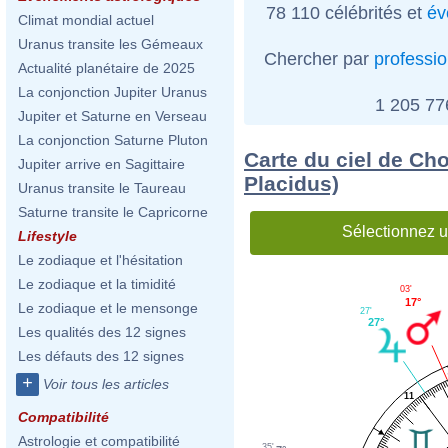
78 110 célébrités et
év
Climat mondial actuel
Uranus transite les Gémeaux
Chercher par
professi
Actualité planétaire de 2025
La conjonction Jupiter Uranus
1 205 7
Jupiter et Saturne en Verseau
La conjonction Saturne Pluton
Carte du ciel de Cho
Jupiter arrive en Sagittaire
Placidus)
Uranus transite le Taureau
Saturne transite le Capricorne
Sélectionnez u
Lifestyle
Le zodiaque et l'hésitation
Le zodiaque et la timidité
03'
17°
Le zodiaque et le mensonge
27'
27°
Les qualités des 12 signes
Les défauts des 12 signes
+
Voir tous les articles
11
Compatibilité
Astrologie et compatibilité
35'