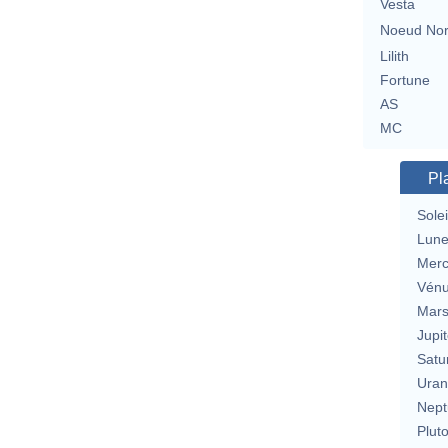
Vesta
Noeud No
Lilith
Fortune
AS
MC
Pl
Solei
Lun
Merc
Vén
Mar
Jupit
Satu
Uran
Nept
Plut