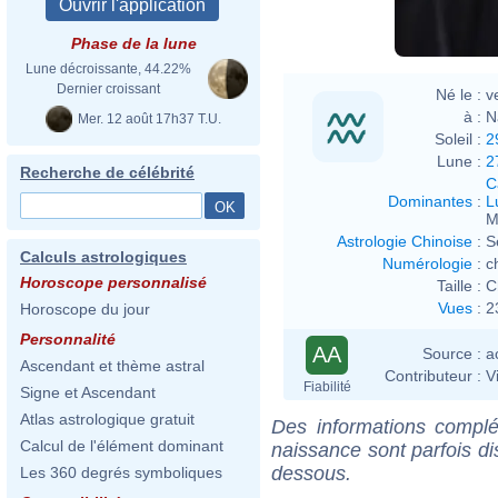
Phase de la lune
Lune décroissante, 44.22%
Dernier croissant
Né le :
v
à :
N
Mer. 12 août 17h37 T.U.
Soleil :
2
Lune :
2
Recherche de célébrité
C
Dominantes
:
L
M
Astrologie Chinoise
:
S
Calculs astrologiques
Numérologie
:
c
Horoscope personnalisé
Taille :
C
Vues
:
2
Horoscope du jour
Personnalité
AA
Source :
a
Ascendant et thème astral
Contributeur :
V
Fiabilité
Signe et Ascendant
Atlas astrologique gratuit
Des informations complé
Calcul de l'élément dominant
naissance sont parfois di
dessous.
Les 360 degrés symboliques