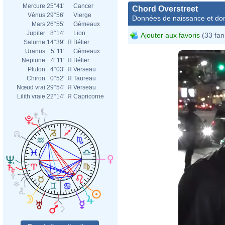
Mercure
25°41'
Cancer
Chord Overstreet
Vénus
29°56'
Vierge
Données de naissance et dom
Mars
26°55'
Gémeaux
Jupiter
8°14'
Lion
Ajouter aux favoris
(33 fan
Saturne
14°39'
Я
Bélier
Uranus
5°11'
Gémeaux
Neptune
4°11'
Я
Bélier
Pluton
4°03'
Я
Verseau
Chiron
0°52'
Я
Taureau
Nœud vrai
29°54'
Я
Verseau
Lilith vraie
22°14'
Я
Capricorne