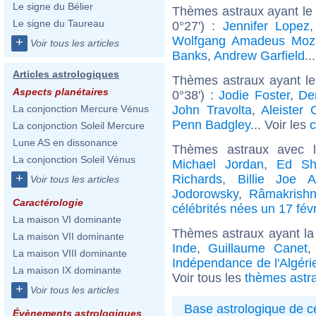
Le signe du Bélier
Thèmes astraux ayant le 
Le signe du Taureau
0°27') :
Jennifer Lopez
Wolfgang Amadeus Moz
+
Voir tous les articles
Banks
,
Andrew Garfield
..
Articles astrologiques
Thèmes astraux ayant l
Aspects planétaires
0°38') :
Jodie Foster
,
De
John Travolta
,
Aleister 
La conjonction Mercure Vénus
Penn Badgley
... Voir les
c
La conjonction Soleil Mercure
Lune AS en dissonance
Thèmes astraux avec 
La conjonction Soleil Vénus
Michael Jordan
,
Ed Sh
+
Richards
,
Billie Joe A
Voir tous les articles
Jodorowsky
,
Râmakrish
Caractérologie
célébrités nées un 17 févr
La maison VI dominante
Thèmes astraux ayant la
La maison VII dominante
Inde
,
Guillaume Canet
La maison VIII dominante
Indépendance de l'Algéri
La maison IX dominante
Voir tous les
thèmes astr
+
Voir tous les articles
Base astrologique de cé
Évènements astrologiques