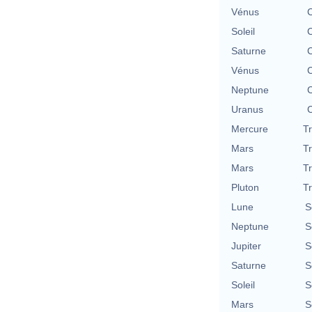
Vénus
C
Soleil
C
Saturne
C
Vénus
C
Neptune
C
Uranus
C
Mercure
T
Mars
T
Mars
T
Pluton
T
Lune
S
Neptune
S
Jupiter
S
Saturne
S
Soleil
S
Mars
S