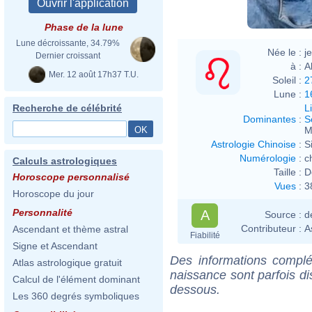
Phase de la lune
Lune décroissante, 34.79%
Née le :
j
Dernier croissant
à :
A
Mer. 12 août 17h37 T.U.
Soleil :
2
Lune :
1
L
Recherche de célébrité
Dominantes
:
S
M
Astrologie Chinoise
:
S
Numérologie
:
c
Calculs astrologiques
Taille :
D
Horoscope personnalisé
Vues
:
3
Horoscope du jour
Personnalité
A
Source :
d
Contributeur :
A
Ascendant et thème astral
Fiabilité
Signe et Ascendant
Des informations complé
Atlas astrologique gratuit
naissance sont parfois di
Calcul de l'élément dominant
dessous.
Les 360 degrés symboliques