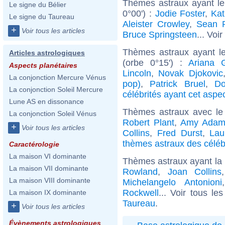
Thèmes astraux ayant l
Le signe du Bélier
0°00') :
Jodie Foster
,
Ka
Le signe du Taureau
Aleister Crowley
,
Sean 
+
Voir tous les articles
Bruce Springsteen
... Voir
Thèmes astraux ayant l
Articles astrologiques
(orbe 0°15') :
Ariana 
Aspects planétaires
Lincoln
,
Novak Djokovic
La conjonction Mercure Vénus
pop)
,
Patrick Bruel
,
Do
La conjonction Soleil Mercure
célébrités ayant cet aspe
Lune AS en dissonance
Thèmes astraux avec le
La conjonction Soleil Vénus
Robert Plant
,
Amy Adam
+
Voir tous les articles
Collins
,
Fred Durst
,
Lau
thèmes astraux des céléb
Caractérologie
La maison VI dominante
Thèmes astraux ayant la
La maison VII dominante
Rowland
,
Joan Collins
La maison VIII dominante
Michelangelo Antonioni
Rockwell
... Voir tous le
La maison IX dominante
Taureau
.
+
Voir tous les articles
Évènements astrologiques