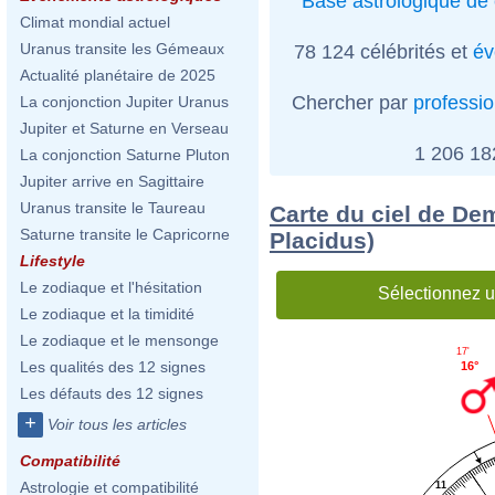
Base astrologique de 
Climat mondial actuel
Uranus transite les Gémeaux
78 124 célébrités et
év
Actualité planétaire de 2025
Chercher par
professi
La conjonction Jupiter Uranus
Jupiter et Saturne en Verseau
1 206 1
La conjonction Saturne Pluton
Jupiter arrive en Sagittaire
Uranus transite le Taureau
Carte du ciel de De
Saturne transite le Capricorne
Placidus)
Lifestyle
Le zodiaque et l'hésitation
Sélectionnez u
Le zodiaque et la timidité
Le zodiaque et le mensonge
17'
Les qualités des 12 signes
16°
Les défauts des 12 signes
+
Voir tous les articles
Compatibilité
Astrologie et compatibilité
11