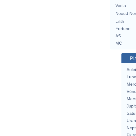
Vesta
Noeud No
Lilith
Fortune
AS
MC
Pl
Solei
Lun
Merc
Vén
Mar
Jupit
Satu
Uran
Nept
Plut