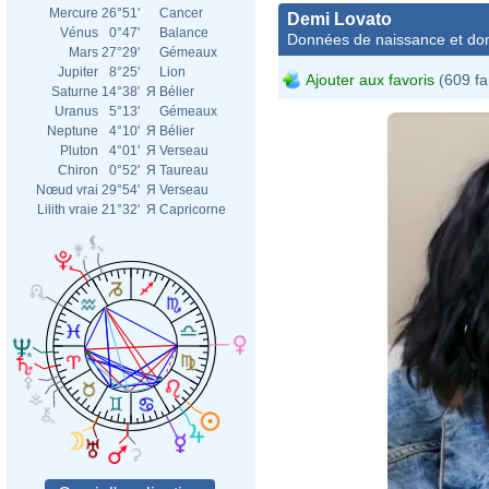
Mercure
26°51'
Cancer
Demi Lovato
Vénus
0°47'
Balance
Données de naissance et dom
Mars
27°29'
Gémeaux
Jupiter
8°25'
Lion
Ajouter aux favoris
(609 fa
Saturne
14°38'
Я
Bélier
Uranus
5°13'
Gémeaux
Neptune
4°10'
Я
Bélier
Pluton
4°01'
Я
Verseau
Chiron
0°52'
Я
Taureau
Nœud vrai
29°54'
Я
Verseau
Lilith vraie
21°32'
Я
Capricorne