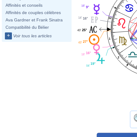
Affinités et conseils
16'
9°
Affinités de couples célèbres
14'
16°
12
Ava Gardner et Frank Sinatra
Compatibilité du Bélier
25°
43'
+
Voir tous les articles
1
27°
43'
16°
18'
2
19°
04'