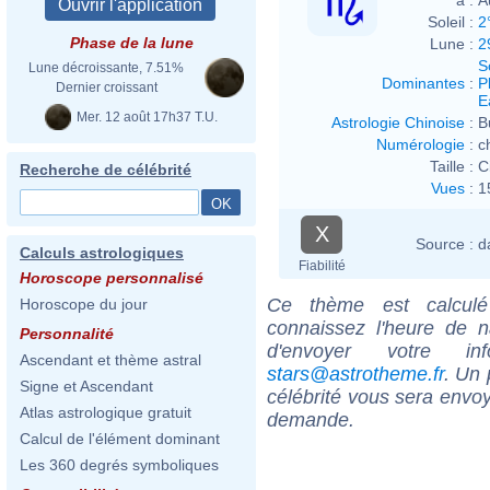
Soleil :
2
Phase de la lune
Lune :
2
S
Lune décroissante, 7.51%
Dominantes
:
P
Dernier croissant
E
Mer. 12 août 17h37 T.U.
Astrologie Chinoise
:
B
Numérologie
:
c
Taille :
C
Recherche de célébrité
Vues
:
1
X
Source :
d
Calculs astrologiques
Fiabilité
Horoscope personnalisé
Ce thème est calculé 
Horoscope du jour
connaissez l'heure de n
Personnalité
d'envoyer votre i
Ascendant et thème astral
stars@astrotheme.fr
. Un 
Signe et Ascendant
célébrité vous sera envoy
Atlas astrologique gratuit
demande.
Calcul de l'élément dominant
Les 360 degrés symboliques