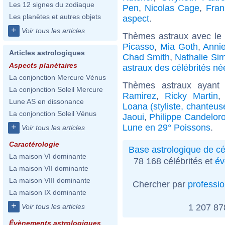
Les 12 signes du zodiaque
Pen
,
Nicolas Cage
,
Fra
Les planètes et autres objets
aspect
.
+
Voir tous les articles
Thèmes astraux avec le
Picasso
,
Mia Goth
,
Annie
Articles astrologiques
Chad Smith
,
Nathalie Si
Aspects planétaires
astraux des célébrités né
La conjonction Mercure Vénus
Thèmes astraux ayant
La conjonction Soleil Mercure
Ramirez
,
Ricky Martin
Lune AS en dissonance
Loana (styliste, chanteus
La conjonction Soleil Vénus
Jaoui
,
Philippe Candelor
+
Lune en 29° Poissons
.
Voir tous les articles
Caractérologie
Base astrologique de cé
La maison VI dominante
78 168 célébrités et
év
La maison VII dominante
La maison VIII dominante
Chercher par
professi
La maison IX dominante
+
1 207 8
Voir tous les articles
Évènements astrologiques