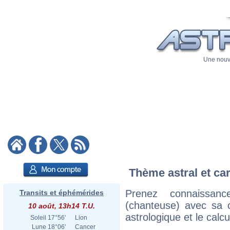
Une nouve
Thème astral et car
Prenez connaissan
Transits et éphémérides
(chanteuse) avec sa ca
10 août, 13h14 T.U.
astrologique et le calc
Soleil
17°56'
Lion
Lune
18°06'
Cancer