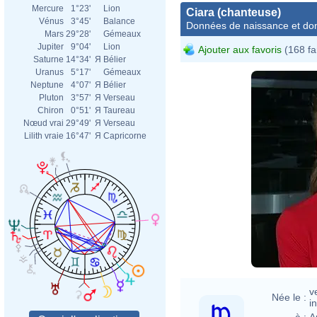
Mercure
1°23'
Lion
Ciara (chanteuse)
Vénus
3°45'
Balance
Données de naissance et dom
Mars
29°28'
Gémeaux
Jupiter
9°04'
Lion
Ajouter aux favoris
(168 fa
Saturne
14°34'
Я
Bélier
Uranus
5°17'
Gémeaux
Neptune
4°07'
Я
Bélier
Pluton
3°57'
Я
Verseau
Chiron
0°51'
Я
Taureau
Nœud vrai
29°49'
Я
Verseau
Lilith vraie
16°47'
Я
Capricorne
v
Née le :
i
à :
A