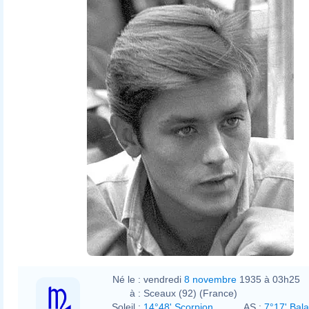
Né le :
vendredi
8 novembre
1935 à 03h25
à :
Sceaux (92) (France)
Soleil :
14°48' Scorpion
AS :
7°17' Bal