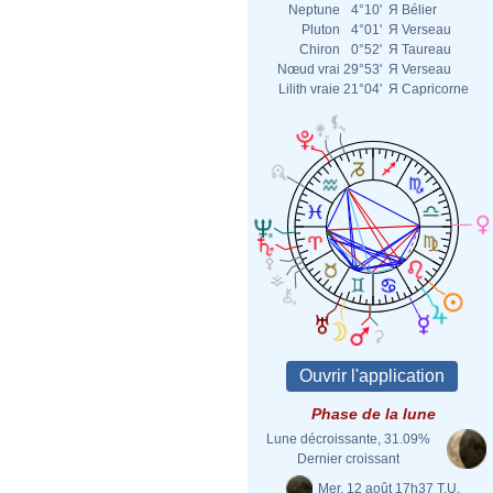
Neptune
4°10'
Я
Bélier
Pluton
4°01'
Я
Verseau
Chiron
0°52'
Я
Taureau
Nœud vrai
29°53'
Я
Verseau
Lilith vraie
21°04'
Я
Capricorne
Phase de la lune
Lune décroissante, 31.09%
Dernier croissant
Mer. 12 août 17h37 T.U.