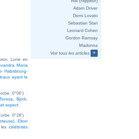
RM (rappeur)
Adam Driver
Demi Lovato
Sebastian Stan
Leonard Cohen
Gordon Ramsay
Madonna
+
Voir tous les articles
pion, Lune en
exandra Maria
de Habsbourg-
traux ayant le
orbe 0°06') :
Teresa
,
Björk
,
cet aspect
.
orbe 0°28') :
nteuse)
,
Elton
r les
célébrités