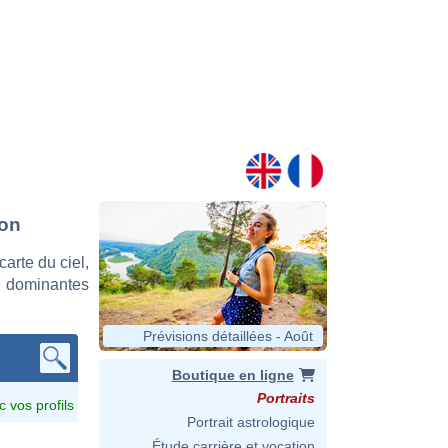
lon
arte du ciel,
s dominantes
Prévisions détaillées - Août
Boutique en ligne
Portraits
c vos profils
Portrait astrologique
Étude carrière et vocation