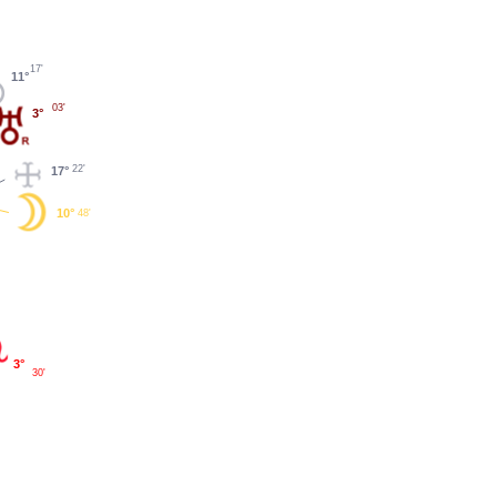
17'
11°
03'
3°
22'
17°
10°
48'
3°
30'