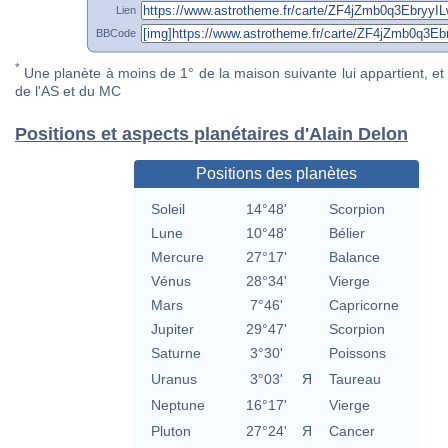
Lien
BBCode
*
Une planète à moins de 1° de la maison suivante lui appartient, et 
de l'AS et du MC
Positions et aspects planétaires d'Alain Delon
Positions des planètes
Soleil
14°48'
Scorpion
Lune
10°48'
Bélier
Mercure
27°17'
Balance
Vénus
28°34'
Vierge
Mars
7°46'
Capricorne
Jupiter
29°47'
Scorpion
Saturne
3°30'
Poissons
Uranus
3°03'
Я
Taureau
Neptune
16°17'
Vierge
Pluton
27°24'
Я
Cancer