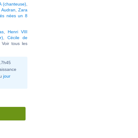
 (chanteuse)
,
 Audran
,
Zara
tés nées un 8
as
,
Henri VIII
r)
,
Cécile de
. Voir tous les
 17h45
aissance
u
jour