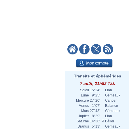
Transits et éphémérides
7 août, 21h52 T.U.
Soleil
15°24'
Lion
Lune
9°25'
Gémeaux
Mercure
27°20'
Cancer
Vénus
1°07'
Balance
Mars
27°43'
Gémeaux
Jupiter
8°29'
Lion
Saturne
14°38'
Я
Bélier
Uranus
5°13'
Gémeaux