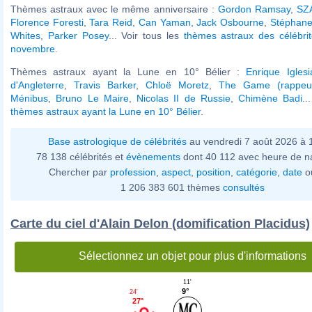
Thèmes astraux avec le même anniversaire :
Gordon Ramsay
,
SZA
Florence Foresti
,
Tara Reid
,
Can Yaman
,
Jack Osbourne
,
Stéphane
Whites
,
Parker Posey
... Voir tous les
thèmes astraux des célébri
novembre
.
Thèmes astraux ayant la Lune en 10° Bélier :
Enrique Iglesi
d'Angleterre
,
Travis Barker
,
Chloë Moretz
,
The Game (rappeu
Ménibus
,
Bruno Le Maire
,
Nicolas II de Russie
,
Chimène Badi
..
thèmes astraux ayant la Lune en 10° Bélier
.
Base astrologique de célébrités
au vendredi 7 août 2026 à
78 138 célébrités et
évènements
dont 40 112 avec heure de n
Chercher par
profession
,
aspect
,
position
,
catégorie
,
date
o
1 206 383 601 thèmes
consultés
Carte du ciel d'Alain Delon (domification Placidus)
Sélectionnez un objet pour plus d'informations
11'
9°
24'
27°