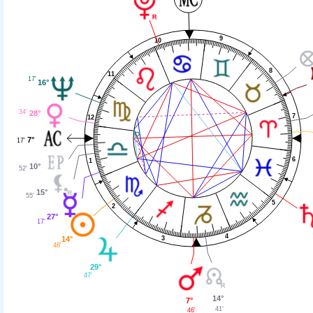
9
10
8
11
17'
16°
34'
28°
7
12
7°
17'
6
1
10°
52'
15°
55'
5
2
27°
17'
4
14°
3
48'
29°
47'
14°
7°
41'
46'