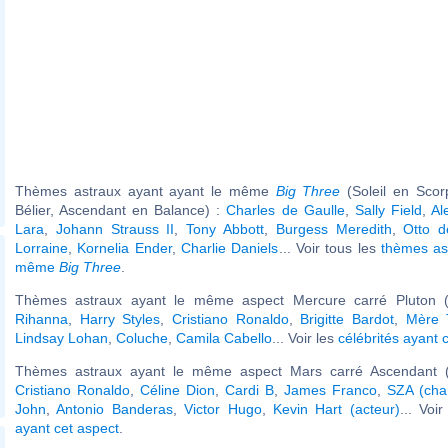
Thèmes astraux ayant ayant le même
Big Three
(Soleil en Scor
Bélier, Ascendant en Balance) :
Charles de Gaulle
,
Sally Field
,
Al
Lara
,
Johann Strauss II
,
Tony Abbott
,
Burgess Meredith
,
Otto 
Lorraine
,
Kornelia Ender
,
Charlie Daniels
... Voir tous les
thèmes as
même
Big Three
.
Thèmes astraux ayant le même aspect Mercure carré Pluton (
Rihanna
,
Harry Styles
,
Cristiano Ronaldo
,
Brigitte Bardot
,
Mère 
Lindsay Lohan
,
Coluche
,
Camila Cabello
... Voir les
célébrités ayant 
Thèmes astraux ayant le même aspect Mars carré Ascendant (
Cristiano Ronaldo
,
Céline Dion
,
Cardi B
,
James Franco
,
SZA (cha
John
,
Antonio Banderas
,
Victor Hugo
,
Kevin Hart (acteur)
... Voi
ayant cet aspect
.