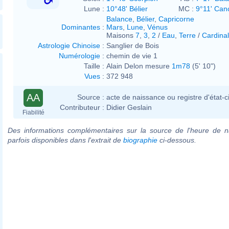
Lune :
10°48' Bélier
MC :
9°11' Can
Balance
,
Bélier
,
Capricorne
Dominantes
:
Mars
,
Lune
,
Vénus
Maisons
7
,
3
,
2
/
Eau
,
Terre
/
Cardinal
Astrologie Chinoise
:
Sanglier de Bois
Numérologie
:
chemin de vie 1
Taille :
Alain Delon mesure
1m78
(5' 10")
Vues
:
372 948
AA
Source :
acte de naissance ou registre d'état-ci
Contributeur :
Didier Geslain
Fiabilité
Des informations complémentaires sur la source de l'heure de n
parfois disponibles dans l'extrait de
biographie
ci-dessous.