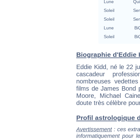
Lune
Qu
Soleil
Se
Soleil
Se
Lune
BiQ
Soleil
BiQ
Biographie d'Eddie K
Eddie Kidd, né le 22 ju
cascadeur professi
nombreuses vedettes
films de James Bond p
Moore, Michael Caine
doute très célèbre po
Profil astrologique d
Avertissement
: ces extra
informatiquement pour le