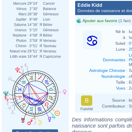
Mercure
29°24'
Cancer
Eddie Kidd
Vénus
2°30'
Balance
Données de naissance et dom
Mars
28°38'
Gémeaux
Jupiter
8°48'
Lion
Ajouter aux favoris
(1 fan)
Saturne
14°36'
Я
Bélier
Uranus
5°15'
Gémeaux
Né le :
l
Neptune
4°08'
Я
Bélier
à :
I
Pluton
3°59'
Я
Verseau
Soleil :
0
Chiron
0°51'
Я
Taureau
Lune :
2
Nœud vrai
29°51'
Я
Verseau
L
Lilith vraie
18°44'
Я
Capricorne
Dominantes
:
P
M
Astrologie Chinoise
:
S
Numérologie
:
c
Taille :
E
Vues
:
2
B
Source :
b
Contributeur :
S
Fiabilité
Des informations complé
naissance sont parfois di
dessous.