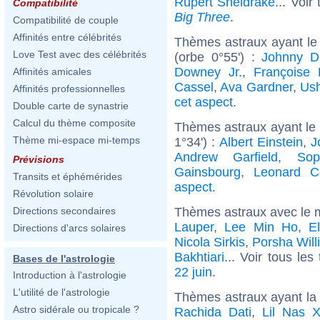
Rupert Sheldrake
... Voir
Compatibilité
Big Three
.
Compatibilité de couple
Affinités entre célébrités
Thèmes astraux ayant le
Love Test avec des célébrités
(orbe 0°55') :
Johnny D
Downey Jr.
,
Françoise 
Affinités amicales
Cassel
,
Ava Gardner
,
Ush
Affinités professionnelles
cet aspect
.
Double carte de synastrie
Calcul du thème composite
Thèmes astraux ayant le 
Thème mi-espace mi-temps
1°34') :
Albert Einstein
,
J
Andrew Garfield
,
Sop
Prévisions
Gainsbourg
,
Leonard C
Transits et éphémérides
aspect
.
Révolution solaire
Thèmes astraux avec le 
Directions secondaires
Lauper
,
Lee Min Ho
,
E
Directions d'arcs solaires
Nicola Sirkis
,
Porsha Will
Bakhtiari
... Voir tous les
Bases de l'astrologie
22 juin
.
Introduction à l'astrologie
L'utilité de l'astrologie
Thèmes astraux ayant la
Astro sidérale ou tropicale ?
Rachida Dati
,
Lil Nas 