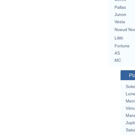
Pallas
Junon
Vesta
Noeud No
Lilith
Fortune
AS
MC
Pl
Solei
Lun
Merc
Vén
Mar
Jupit
Satu