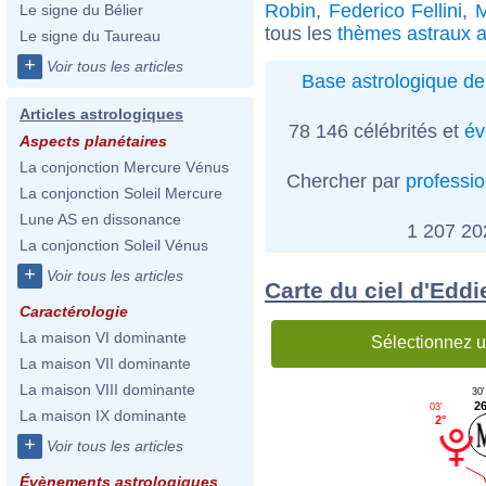
Robin
,
Federico Fellini
,
M
Le signe du Bélier
tous les
thèmes astraux a
Le signe du Taureau
+
Voir tous les articles
Base astrologique de
Articles astrologiques
78 146 célébrités et
év
Aspects planétaires
La conjonction Mercure Vénus
Chercher par
professi
La conjonction Soleil Mercure
Lune AS en dissonance
1 207 2
La conjonction Soleil Vénus
+
Voir tous les articles
Carte du ciel d'Eddi
Caractérologie
La maison VI dominante
Sélectionnez u
La maison VII dominante
La maison VIII dominante
30'
26
03'
La maison IX dominante
2°
+
Voir tous les articles
Évènements astrologiques