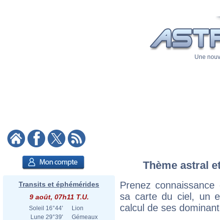
Une nouve
Thème astral et
Prenez connaissance 
Transits et éphémérides
sa carte du ciel, un ex
9 août, 07h11 T.U.
calcul de ses dominant
Soleil
16°44'
Lion
Lune
29°39'
Gémeaux