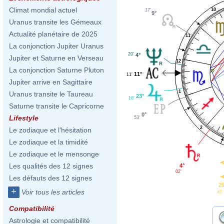
Climat mondial actuel
10
17'
9°
Uranus transite les Gémeaux
Actualité planétaire de 2025
11
La conjonction Jupiter Uranus
20'
4°
Jupiter et Saturne en Verseau
12
La conjonction Saturne Pluton
11°
11'
Jupiter arrive en Sagittaire
1
Uranus transite le Taureau
23°
16'
Saturne transite le Capricorne
0°
Lifestyle
53'
2
Le zodiaque et l'hésitation
Le zodiaque et la timidité
Le zodiaque et le mensonge
Les qualités des 12 signes
4°
02'
Les défauts des 12 signes
25
+
Voir tous les articles
45'
Compatibilité
Astrologie et compatibilité