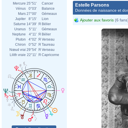
Mercure
25°51'
Cancer
Estelle Parsons
Vénus
0°03'
Balance
Données de naissance et dom
Mars
27°00'
Gémeaux
Jupiter
8°15'
Lion
Ajouter aux favoris
(6 fans
Saturne
14°39'
Я
Bélier
Uranus
5°11'
Gémeaux
Neptune
4°11'
Я
Bélier
Pluton
4°02'
Я
Verseau
Chiron
0°52'
Я
Taureau
Nœud vrai
29°54'
Я
Verseau
Lilith vraie
22°11'
Я
Capricorne