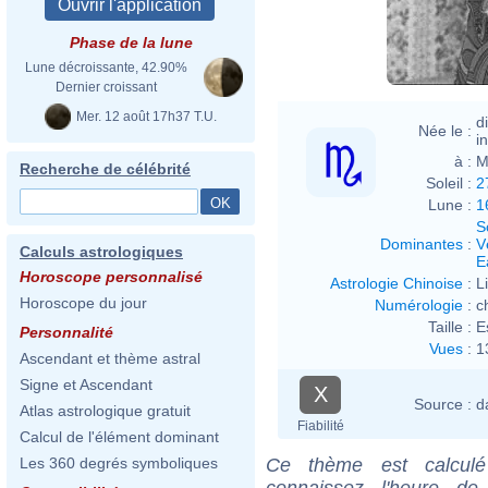
Phase de la lune
Lune décroissante, 42.90%
Dernier croissant
Mer. 12 août 17h37 T.U.
d
Née le :
i
à :
M
Recherche de célébrité
Soleil :
2
Lune :
1
S
Dominantes
:
V
Calculs astrologiques
E
Horoscope personnalisé
Astrologie Chinoise
:
L
Horoscope du jour
Numérologie
:
c
Taille :
E
Personnalité
Vues
:
1
Ascendant et thème astral
Signe et Ascendant
X
Source :
d
Atlas astrologique gratuit
Fiabilité
Calcul de l'élément dominant
Ce thème est calculé 
Les 360 degrés symboliques
connaissez l'heure de