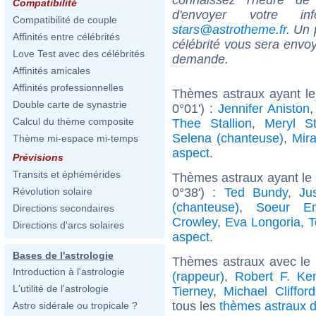
Compatibilité
d'envoyer votre i
Compatibilité de couple
stars@astrotheme.fr
. Un 
Affinités entre célébrités
célébrité vous sera envoy
Love Test avec des célébrités
demande.
Affinités amicales
Affinités professionnelles
Thèmes astraux ayant le
Double carte de synastrie
0°01') :
Jennifer Aniston
Calcul du thème composite
Thee Stallion
,
Meryl St
Selena (chanteuse)
,
Mir
Thème mi-espace mi-temps
aspect
.
Prévisions
Transits et éphémérides
Thèmes astraux ayant le
0°38') :
Ted Bundy
,
Ju
Révolution solaire
(chanteuse)
,
Soeur Em
Directions secondaires
Crowley
,
Eva Longoria
,
T
Directions d'arcs solaires
aspect
.
Bases de l'astrologie
Thèmes astraux avec le
Introduction à l'astrologie
(rappeur)
,
Robert F. Ke
L'utilité de l'astrologie
Tierney
,
Michael Clifford
tous les
thèmes astraux d
Astro sidérale ou tropicale ?