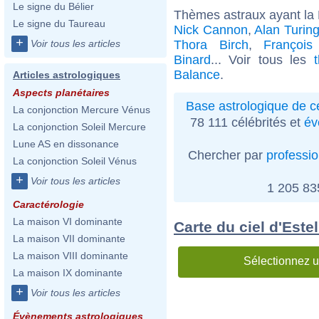
Le signe du Bélier
Thèmes astraux ayant la
Le signe du Taureau
Nick Cannon
,
Alan Turin
+
Thora Birch
,
François
Voir tous les articles
Binard
... Voir tous les
Balance
.
Articles astrologiques
Aspects planétaires
Base astrologique de cé
La conjonction Mercure Vénus
78 111 célébrités et
év
La conjonction Soleil Mercure
Lune AS en dissonance
Chercher par
professi
La conjonction Soleil Vénus
+
Voir tous les articles
1 205 8
Caractérologie
La maison VI dominante
Carte du ciel d'Este
La maison VII dominante
La maison VIII dominante
Sélectionnez u
La maison IX dominante
+
Voir tous les articles
Évènements astrologiques