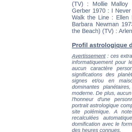
(TV) : Mollie Mallo
Gerber 1970 : I Never 
Walk the Line : Elle
Barbara Newman 1973 
the Beach) (TV) : Arle
Profil astrologique d
Avertissement
: ces extra
informatiquement pour le
aucun caractère perso
significations des pla
signes et/ou en maiso
dominantes planétaires,
moderne. De plus, aucun a
l'honneur d'une personn
portrait astrologique com
site polémique. A note
recalculées automatiq
domification avec le form
des heures connues.