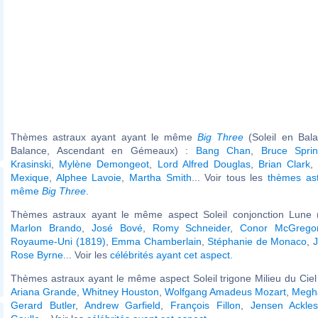
Thèmes astraux ayant ayant le même
Big Three
(Soleil en Bal
Balance, Ascendant en Gémeaux) :
Bang Chan
,
Bruce Sprin
Krasinski
,
Mylène Demongeot
,
Lord Alfred Douglas
,
Brian Clark
,
Mexique
,
Alphee Lavoie
,
Martha Smith
... Voir tous les
thèmes ast
même
Big Three
.
Thèmes astraux ayant le même aspect Soleil conjonction Lune (
Marlon Brando
,
José Bové
,
Romy Schneider
,
Conor McGrego
Royaume-Uni (1819)
,
Emma Chamberlain
,
Stéphanie de Monaco
,
J
Rose Byrne
... Voir les
célébrités ayant cet aspect
.
Thèmes astraux ayant le même aspect Soleil trigone Milieu du Ciel 
Ariana Grande
,
Whitney Houston
,
Wolfgang Amadeus Mozart
,
Megh
Gerard Butler
,
Andrew Garfield
,
François Fillon
,
Jensen Ackle