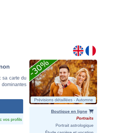
nnon
 sa carte du
es dominantes
Prévisions détaillées - Automne
Boutique en ligne
Portraits
c vos profils
Portrait astrologique
Étude carrière et vocation