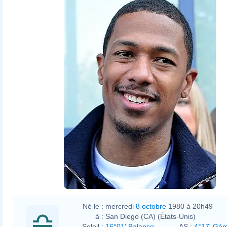
Né le :
mercredi
8 octobre
1980 à 20h49
à :
San Diego (CA) (États-Unis)
Soleil :
16°01' Balance
AS :
4°17' Gé