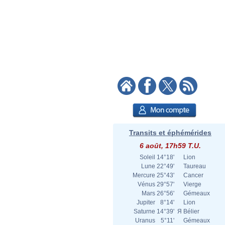
Transits et éphémérides
6 août, 17h59 T.U.
Soleil
14°18'
Lion
Lune
22°49'
Taureau
Mercure
25°43'
Cancer
Vénus
29°57'
Vierge
Mars
26°56'
Gémeaux
Jupiter
8°14'
Lion
Saturne
14°39'
Я
Bélier
Uranus
5°11'
Gémeaux