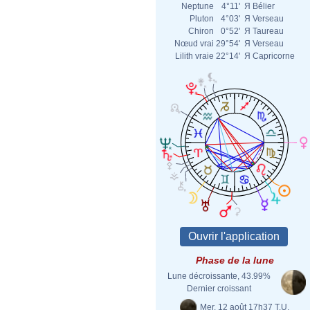
Neptune
4°11'
Я
Bélier
Pluton
4°03'
Я
Verseau
Chiron
0°52'
Я
Taureau
Nœud vrai
29°54'
Я
Verseau
Lilith vraie
22°14'
Я
Capricorne
Phase de la lune
Lune décroissante, 43.99%
Dernier croissant
Mer. 12 août 17h37 T.U.