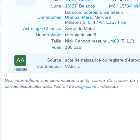
Lune :
16°27' Balance
MC :
15°34' Ve
Balance
,
Scorpion
,
Gémeaux
Dominantes
:
Uranus
,
Mars
,
Mercure
Maisons
5
,
6
,
4
/
Air
,
Eau
/
Fixe
Astrologie Chinoise
:
Singe de Métal
Numérologie
:
chemin de vie 9
Taille :
Nick Cannon mesure
1m80
(5' 11")
Vues
:
105 025
AA
Source :
acte de naissance ou registre d'état-ci
Contributeur :
Viktor E.
Fiabilité
Des informations complémentaires sur la source de l'heure de n
parfois disponibles dans l'extrait de
biographie
ci-dessous.