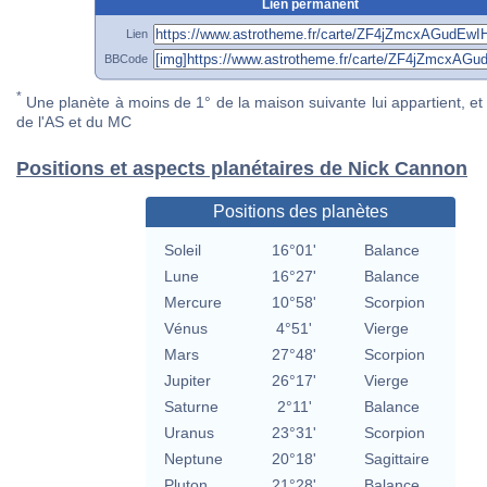
Lien permanent
Lien
BBCode
*
Une planète à moins de 1° de la maison suivante lui appartient, et 
de l'AS et du MC
Positions et aspects planétaires de Nick Cannon
Positions des planètes
Soleil
16°01'
Balance
Lune
16°27'
Balance
Mercure
10°58'
Scorpion
Vénus
4°51'
Vierge
Mars
27°48'
Scorpion
Jupiter
26°17'
Vierge
Saturne
2°11'
Balance
Uranus
23°31'
Scorpion
Neptune
20°18'
Sagittaire
Pluton
21°28'
Balance