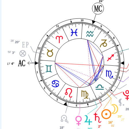
15°
10
11
9
8
28'
20°
12
50'
3°
7
4°
17'
1
6
2
3
5
4
20
16°
27'
16°
01'
2°
18°
26°