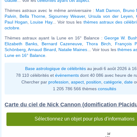
Gaulle
... Voir les
célébrités ayant cet aspect
.
Thèmes astraux avec le même anniversaire :
Matt Damon
,
Bruno 
Palvin
,
Bella Thorne
,
Sigourney Weaver
,
Ursula von der Leyen
,
Paul Hogan
,
Louise Hay
... Voir tous les
thèmes astraux des célébr
octobre
.
Thèmes astraux ayant la Lune en 16° Balance :
George W. Bus
Elizabeth Banks
,
Bernard Cazeneuve
,
Thora Birch
,
François P
Schönberg
,
Arnaud Binard
,
Natalie Maines
... Voir tous les
thèmes as
Lune en 16° Balance
.
Base astrologique de célébrités
au jeudi 6 août 2026 à 1
78 110 célébrités et
évènements
dont 40 086 avec heure de n
Chercher par
profession
,
aspect
,
position
,
catégorie
,
date
o
1 205 786 566 thèmes
consultés
Carte du ciel de Nick Cannon (domification Placid
Sélectionnez un objet pour plus d'informations
34'