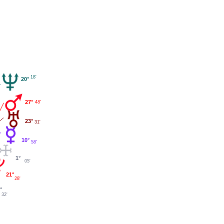
18'
20°
27°
48'
23°
31'
10°
58'
1°
05'
21°
28'
°
32'