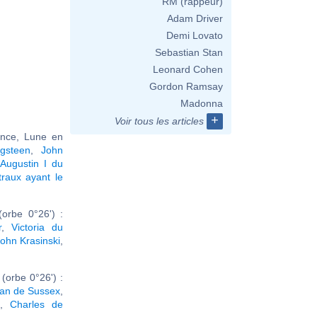
RM (rappeur)
Adam Driver
Demi Lovato
Sebastian Stan
Leonard Cohen
Gordon Ramsay
Madonna
+
Voir tous les articles
ance, Lune en
gsteen
,
John
Augustin I du
raux ayant le
orbe 0°26') :
r
,
Victoria du
ohn Krasinski
,
(orbe 0°26') :
an de Sussex
,
s
,
Charles de