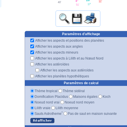
4°
11'
40'
17'
51'
Paramètres d'affichage
Afficher les aspects et positions des planètes
Afficher les aspects aux angles
Afficher les aspects mineurs
Afficher les aspects à Lilith et au Nœud Nord
Afficher les astéroïdes
Afficher les aspects aux astéroïdes
Afficher les planètes hypothétiques
Paramètres de calcul
Thème tropical
Thème sidéral
Domification Placidus
Maisons égales
Koch
Noeud nord vrai
Noeud nord moyen
Lilith vraie
Lilith moyenne
*
Sauts Astrotheme
Pas de saut en maison suivante