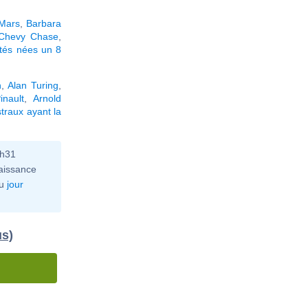
Mars
,
Barbara
Chevy Chase
,
ités nées un 8
h
,
Alan Turing
,
inault
,
Arnold
traux ayant la
6h31
aissance
u
jour
us)