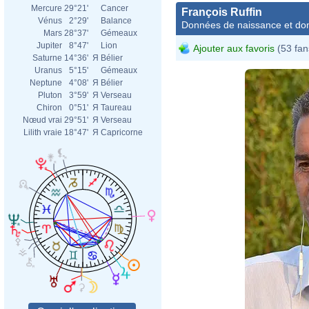
Mercure
29°21'
Cancer
François Ruffin
Vénus
2°29'
Balance
Données de naissance et dom
Mars
28°37'
Gémeaux
Jupiter
8°47'
Lion
Ajouter aux favoris
(53 fan
Saturne
14°36'
Я
Bélier
Uranus
5°15'
Gémeaux
Neptune
4°08'
Я
Bélier
Pluton
3°59'
Я
Verseau
Chiron
0°51'
Я
Taureau
Nœud vrai
29°51'
Я
Verseau
Lilith vraie
18°47'
Я
Capricorne