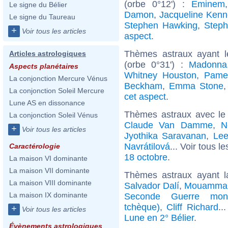
(orbe 0°12') :
Eminem
Le signe du Bélier
Damon
,
Jacqueline Kenn
Le signe du Taureau
Stephen Hawking
,
Steph
+
Voir tous les articles
aspect
.
Thèmes astraux ayant 
Articles astrologiques
(orbe 0°31') :
Madonna
Aspects planétaires
Whitney Houston
,
Pame
La conjonction Mercure Vénus
Beckham
,
Emma Stone
La conjonction Soleil Mercure
cet aspect
.
Lune AS en dissonance
Thèmes astraux avec le
La conjonction Soleil Vénus
Claude Van Damme
,
N
+
Voir tous les articles
Jyothika Saravanan
,
Lee
Navrátilová
... Voir tous l
Caractérologie
18 octobre
.
La maison VI dominante
La maison VII dominante
Thèmes astraux ayant l
La maison VIII dominante
Salvador Dalí
,
Mouammar
La maison IX dominante
Seconde Guerre mond
tchèque)
,
Cliff Richard
..
+
Voir tous les articles
Lune en 2° Bélier
.
Évènements astrologiques