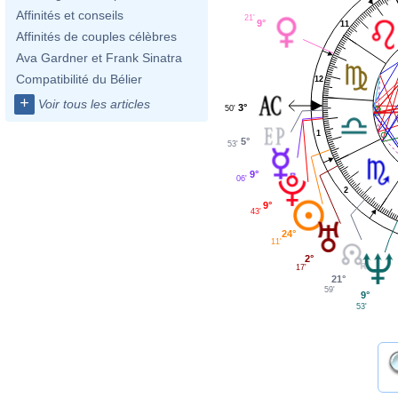
Affinités et conseils
21'
9°
11
Affinités de couples célèbres
Ava Gardner et Frank Sinatra
Compatibilité du Bélier
12
+
Voir tous les articles
3°
50'
1
5°
53'
9°
06'
2
9°
43'
24°
11'
2°
17'
21°
59'
9°
53'