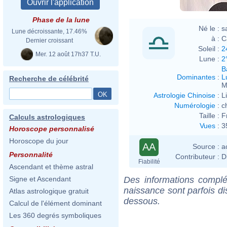
Phase de la lune
Né le :
s
Lune décroissante, 17.46%
à :
C
Dernier croissant
Soleil :
2
Mer. 12 août 17h37 T.U.
Lune :
2
B
Dominantes
:
L
Recherche de célébrité
M
Astrologie Chinoise
:
L
Numérologie
:
c
Taille :
F
Calculs astrologiques
Vues
:
3
Horoscope personnalisé
Horoscope du jour
AA
Source :
a
Personnalité
Contributeur :
D
Fiabilité
Ascendant et thème astral
Des informations complé
Signe et Ascendant
naissance sont parfois di
Atlas astrologique gratuit
dessous.
Calcul de l'élément dominant
Les 360 degrés symboliques