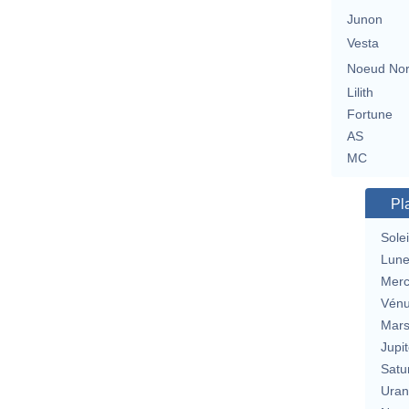
Junon
Vesta
Noeud No
Lilith
Fortune
AS
MC
Pl
Solei
Lun
Merc
Vén
Mar
Jupit
Satu
Uran