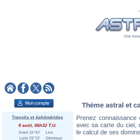
Une nouve
Thème astral et ca
Prenez connaissance d
Transits et éphémérides
avec sa carte du ciel, 
9 août, 06h32 T.U.
le calcul de ses domina
Soleil
16°43'
Lion
Lune
29°15'
Gémeaux