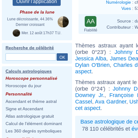
Numérologie
:
c
Vues
:
5
Phase de la lune
Lune décroissante, 44.36%
AA
Source :
d
Dernier croissant
Contributeur :
W
Fiabilité
Mer. 12 août 17h37 T.U.
Thèmes astraux ayant 
Recherche de célébrité
(orbe 0°23') :
Johnny 
Jessica Alba
,
James De
Dylan O'Brien
,
Charles d
aspect
.
Calculs astrologiques
Horoscope personnalisé
Thèmes astraux ayant le
Horoscope du jour
(orbe 0°24') :
Johnny D
Personnalité
Downey Jr.
,
Françoise 
Cassel
,
Ava Gardner
,
Ush
Ascendant et thème astral
cet aspect
.
Signe et Ascendant
Atlas astrologique gratuit
Base astrologique de cé
Calcul de l'élément dominant
78 110 célébrités et
év
Les 360 degrés symboliques