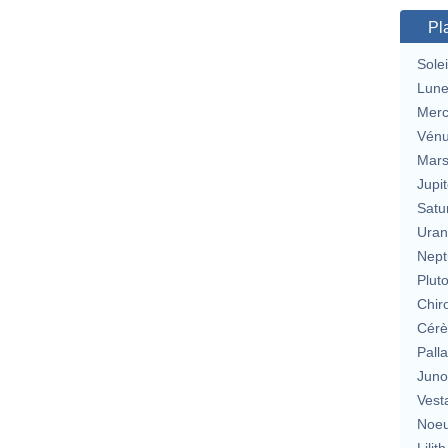
Pl
Solei
Lun
Merc
Vén
Mar
Jupit
Satu
Uran
Nept
Plut
Chir
Cérè
Pall
Jun
Vest
Noeu
Lilith