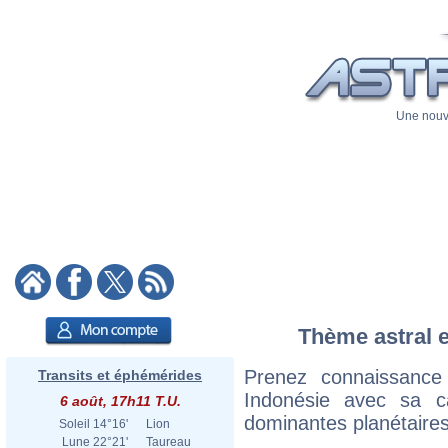
Une nouve
Thème astral e
Prenez connaissance
Transits et éphémérides
Indonésie avec sa c
6 août, 17h11 T.U.
dominantes planétaires
Soleil
14°16'
Lion
Lune
22°21'
Taureau