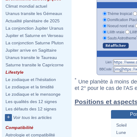
Climat mondial actuel
Uranus transite les Gémeaux
Thème tropical
Domification Plac
Actualité planétaire de 2025
Noeud nord vrai
La conjonction Jupiter Uranus
Lilith vraie
Lili
Jupiter et Saturne en Verseau
Sauts Astrotheme
La conjonction Saturne Pluton
Jupiter arrive en Sagittaire
Uranus transite le Taureau
Lien
Saturne transite le Capricorne
BBCode
Lifestyle
Le zodiaque et l'hésitation
*
Une planète à moins de 1
Le zodiaque et la timidité
et 2° pour le cas de l'AS
Le zodiaque et le mensonge
Positions et aspect
Les qualités des 12 signes
Les défauts des 12 signes
Pos
+
Voir tous les articles
Soleil
Compatibilité
Lune
Astrologie et compatibilité