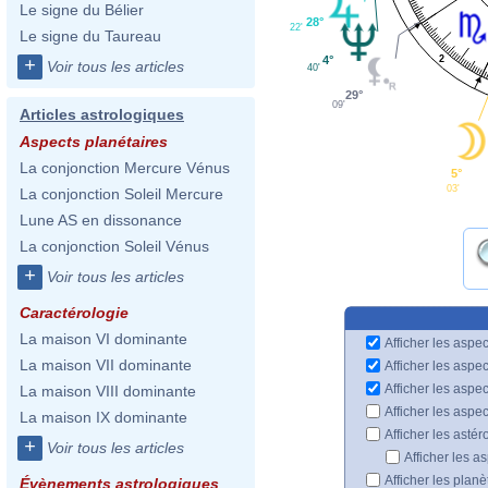
Le signe du Bélier
28°
22'
Le signe du Taureau
4°
2
+
Voir tous les articles
40'
29°
09'
Articles astrologiques
Aspects planétaires
La conjonction Mercure Vénus
5°
03'
La conjonction Soleil Mercure
Lune AS en dissonance
La conjonction Soleil Vénus
+
Voir tous les articles
Caractérologie
La maison VI dominante
Afficher les aspec
La maison VII dominante
Afficher les aspe
Afficher les aspe
La maison VIII dominante
Afficher les aspe
La maison IX dominante
Afficher les astér
+
Voir tous les articles
Afficher les a
Afficher les plan
Évènements astrologiques