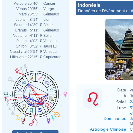
Mercure
25°40'
Cancer
Indonésie
Vénus
29°55'
Vierge
Données de l'évènement et d
Mars
26°55'
Gémeaux
Jupiter
8°14'
Lion
Saturne
14°39'
Я
Bélier
Uranus
5°11'
Gémeaux
Neptune
4°11'
Я
Bélier
Pluton
4°03'
Я
Verseau
Chiron
0°52'
Я
Taureau
Nœud vrai
29°54'
Я
Verseau
Lilith vraie
22°15'
Я
Capricorne
Date :
v
à :
J
Soleil :
2
Lune :
5
V
Dominantes
:
J
M
Astrologie Chinoise
:
C