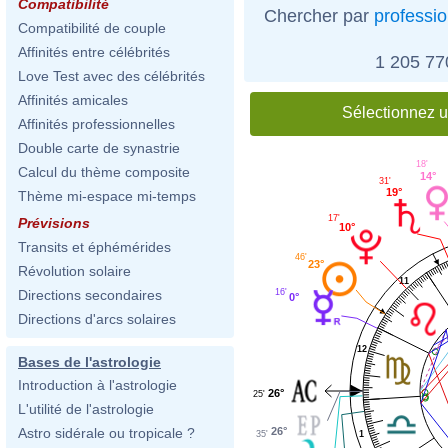
Compatibilité
Chercher par
professi
Compatibilité de couple
Affinités entre célébrités
1 205 7
Love Test avec des célébrités
Affinités amicales
Sélectionnez u
Affinités professionnelles
Double carte de synastrie
18'
Calcul du thème composite
14°
31'
19°
Thème mi-espace mi-temps
17'
Prévisions
10°
Transits et éphémérides
46'
23°
Révolution solaire
11
16'
Directions secondaires
0°
Directions d'arcs solaires
12
Bases de l'astrologie
Introduction à l'astrologie
26°
25'
L'utilité de l'astrologie
26°
Astro sidérale ou tropicale ?
1
35'