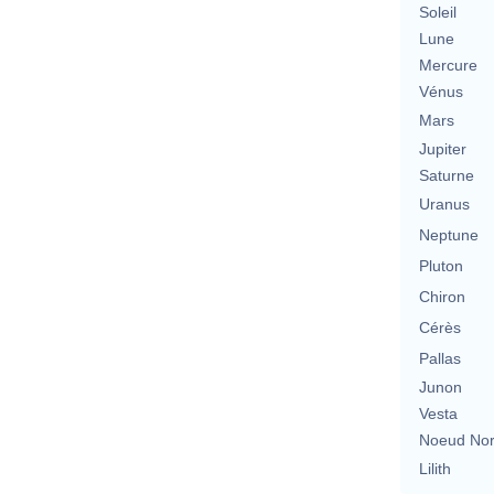
Soleil
Lune
Mercure
Vénus
Mars
Jupiter
Saturne
Uranus
Neptune
Pluton
Chiron
Cérès
Pallas
Junon
Vesta
Noeud No
Lilith