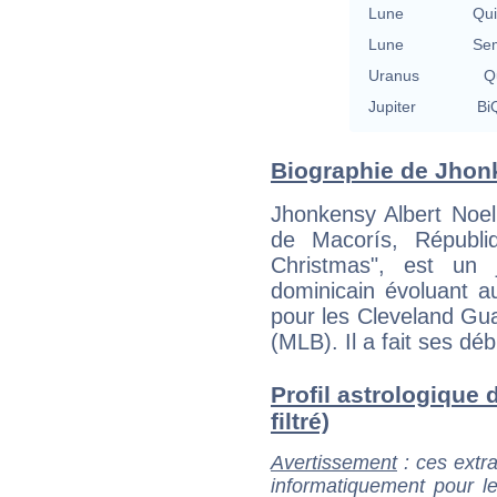
Lune
Qu
Lune
Se
Uranus
Qu
Jupiter
BiQ
Biographie de Jhonk
Jhonkensy Albert Noel
de Macorís, Républi
Christmas", est un 
dominicain évoluant a
pour les Cleveland Gu
(MLB). Il a fait ses d
Profil astrologique 
filtré)
Avertissement
: ces extra
informatiquement pour le