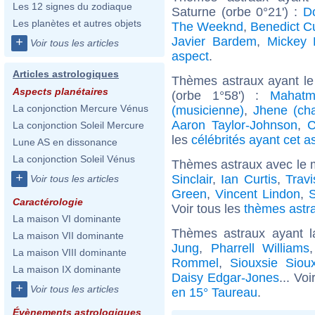
Les 12 signes du zodiaque
Saturne (orbe 0°21') :
D
Les planètes et autres objets
The Weeknd
,
Benedict C
Javier Bardem
,
Mickey 
+
Voir tous les articles
aspect
.
Articles astrologiques
Thèmes astraux ayant le
Aspects planétaires
(orbe 1°58') :
Mahatm
La conjonction Mercure Vénus
(musicienne)
,
Jhene (ch
Aaron Taylor-Johnson
,
C
La conjonction Soleil Mercure
les
célébrités ayant cet a
Lune AS en dissonance
La conjonction Soleil Vénus
Thèmes astraux avec le 
+
Sinclair
,
Ian Curtis
,
Trav
Voir tous les articles
Green
,
Vincent Lindon
,
S
Caractérologie
Voir tous les
thèmes astra
La maison VI dominante
Thèmes astraux ayant 
La maison VII dominante
Jung
,
Pharrell Williams
La maison VIII dominante
Rommel
,
Siouxsie Siou
La maison IX dominante
Daisy Edgar-Jones
... Vo
+
Voir tous les articles
en 15° Taureau
.
Évènements astrologiques