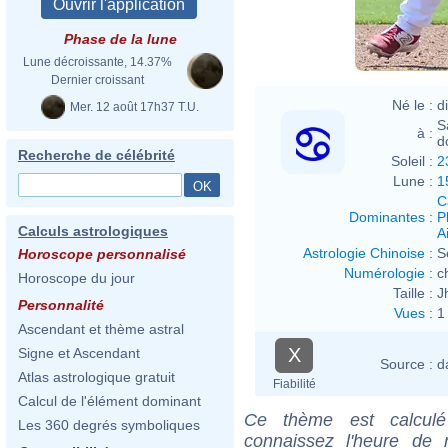
Phase de la lune
Lune décroissante, 14.37%
Dernier croissant
Né le :
d
Mer. 12 août 17h37 T.U.
S
à :
d
Recherche de célébrité
Soleil :
2
Lune :
1
C
Dominantes
:
P
Calculs astrologiques
Ai
Astrologie Chinoise
:
S
Horoscope personnalisé
Numérologie
:
c
Horoscope du jour
Taille :
J
Personnalité
Vues
:
1
Ascendant et thème astral
X
Signe et Ascendant
Source :
d
Atlas astrologique gratuit
Fiabilité
Calcul de l'élément dominant
Ce thème est calculé 
Les 360 degrés symboliques
connaissez l'heure de