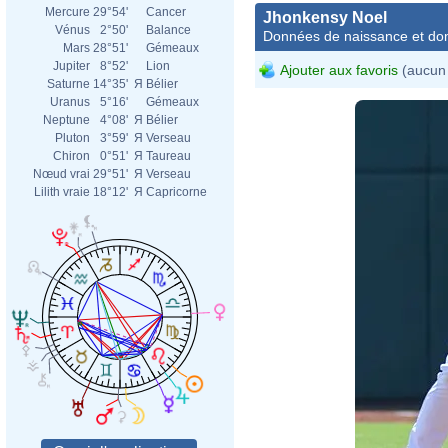
Mercure
29°54'
Cancer
Jhonkensy Noel
Vénus
2°50'
Balance
Données de naissance et dom
Mars
28°51'
Gémeaux
Jupiter
8°52'
Lion
Ajouter aux favoris
(aucun 
Saturne
14°35'
Я
Bélier
Uranus
5°16'
Gémeaux
Neptune
4°08'
Я
Bélier
Pluton
3°59'
Я
Verseau
Chiron
0°51'
Я
Taureau
Nœud vrai
29°51'
Я
Verseau
Lilith vraie
18°12'
Я
Capricorne