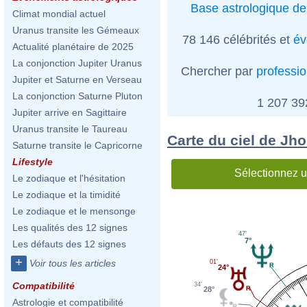
Base astrologique de
Climat mondial actuel
Uranus transite les Gémeaux
78 146 célébrités et
év
Actualité planétaire de 2025
La conjonction Jupiter Uranus
Chercher par
professi
Jupiter et Saturne en Verseau
La conjonction Saturne Pluton
1 207 3
Jupiter arrive en Sagittaire
Uranus transite le Taureau
Carte du ciel de Jh
Saturne transite le Capricorne
Lifestyle
Sélectionnez u
Le zodiaque et l'hésitation
Le zodiaque et la timidité
Le zodiaque et le mensonge
Les qualités des 12 signes
47'
7°
Les défauts des 12 signes
+
Voir tous les articles
01'
24°
Compatibilité
34'
28°
Astrologie et compatibilité