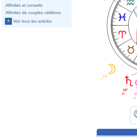
Affinités et conseils
Affinités de couples célèbres
+
Voir tous les articles
15°
23'
10°
1
36'
57'