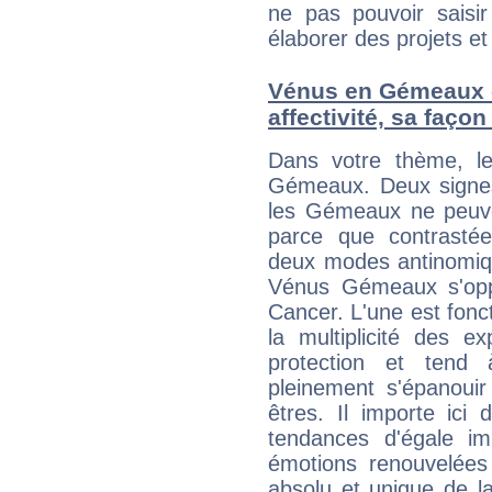
ne pas pouvoir saisir
élaborer des projets et 
Vénus en Gémeaux et
affectivité, sa faço
Dans votre thème, l
Gémeaux. Deux signes 
les Gémeaux ne peuven
parce que contrasté
deux modes antinomiqu
Vénus Gémeaux s'oppos
Cancer. L'une est fonct
la multiplicité des e
protection et tend 
pleinement s'épanouir
êtres. Il importe ici
tendances d'égale i
émotions renouvelées 
absolu et unique de la r