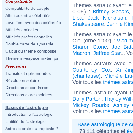
Compatibilité
Thèmes astraux ayant le
Compatibilité de couple
0°06') :
Britney Spears
,
Affinités entre célébrités
Lipa
,
Jack Nicholson
,
Love Test avec des célébrités
Shakespeare
,
Jennie Ki
Affinités amicales
Thèmes astraux ayant le
Affinités professionnelles
Ciel (orbe 1°00') :
Vladim
Double carte de synastrie
Sharon Stone
,
Joe Bid
Calcul du thème composite
Macron
,
Jeffree Star
... Vo
Thème mi-espace mi-temps
Thèmes astraux avec le
Prévisions
Courteney Cox
,
Xi Jin
Transits et éphémérides
(chanteuse)
,
Michèle La
Révolution solaire
Voir tous les
thèmes astra
Directions secondaires
Thèmes astraux ayant l
Directions d'arcs solaires
Dolly Parton
,
Hayley Will
Mickey Rourke
,
Ashley 
Bases de l'astrologie
Voir tous les
thèmes astra
Introduction à l'astrologie
L'utilité de l'astrologie
Base astrologique de cé
Astro sidérale ou tropicale ?
78 111 célébrités et
év