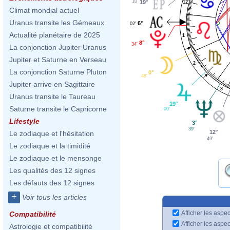
10'
19°
12
Climat mondial actuel
Uranus transite les Gémeaux
6°
02'
Actualité planétaire de 2025
1
8°
34'
La conjonction Jupiter Uranus
Jupiter et Saturne en Verseau
2
La conjonction Saturne Pluton
0°
48'
Jupiter arrive en Sagittaire
3
Uranus transite le Taureau
19°
Saturne transite le Capricorne
00'
Lifestyle
3°
39'
12°
Le zodiaque et l'hésitation
49'
Le zodiaque et la timidité
Le zodiaque et le mensonge
Les qualités des 12 signes
Les défauts des 12 signes
+
Voir tous les articles
Afficher les aspec
Compatibilité
Afficher les aspe
Astrologie et compatibilité