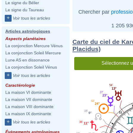
Le signe du Bélier
Le signe du Taureau
Chercher par
professi
+
Voir tous les articles
1 205 9
Articles astrologiques
Aspects planétaires
Carte du ciel de Ka
La conjonction Mercure Vénus
Placidus)
La conjonction Soleil Mercure
Lune AS en dissonance
Sélectionnez u
La conjonction Soleil Vénus
+
Voir tous les articles
Caractérologie
54'
13°
La maison VI dominante
27'
23°
La maison VII dominante
02'
24°
La maison VIII dominante
15'
9°
11
La maison IX dominante
+
Voir tous les articles
38'
11°
Évènements astrologiques