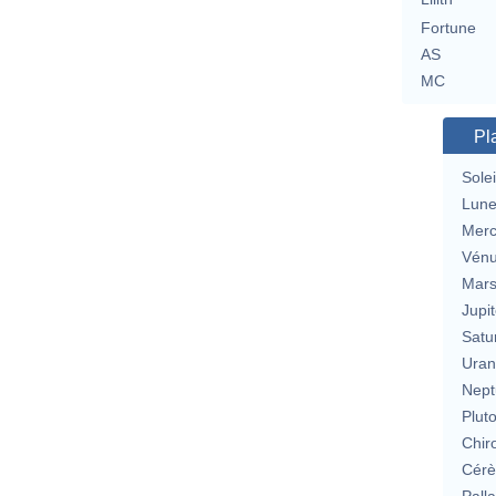
Fortune
AS
MC
Pl
Solei
Lun
Merc
Vén
Mar
Jupit
Satu
Uran
Nept
Plut
Chir
Cérè
Pall