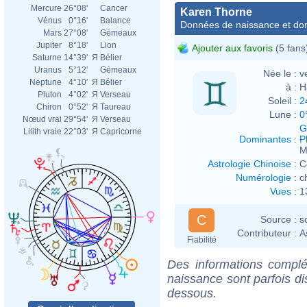
Mercure
26°08'
Cancer
Karen Thorne
Vénus
0°16'
Balance
Données de naissance et dom
Mars
27°08'
Gémeaux
Jupiter
8°18'
Lion
Ajouter aux favoris
(5 fans
Saturne
14°39'
Я
Bélier
Uranus
5°12'
Gémeaux
Née le :
v
Neptune
4°10'
Я
Bélier
à :
H
Pluton
4°02'
Я
Verseau
Soleil :
2
Chiron
0°52'
Я
Taureau
Lune :
0
Nœud vrai
29°54'
Я
Verseau
G
Lilith vraie
22°03'
Я
Capricorne
Dominantes
:
P
M
Astrologie Chinoise
:
C
Numérologie
:
c
Vues
:
1
C
Source :
s
Contributeur :
A
Fiabilité
Des informations complé
naissance sont parfois di
dessous.