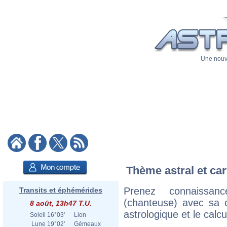
Une nouve
Thème astral et car
Prenez connaissan
Transits et éphémérides
(chanteuse) avec sa ca
8 août, 13h47 T.U.
astrologique et le calc
Soleil
16°03'
Lion
Lune
19°02'
Gémeaux