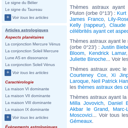
Le signe du Bélier
Thèmes astraux ayant 
Le signe du Taureau
Pluton (orbe 0°13') :
Kurt
+
Voir tous les articles
James Franco
,
Lily-Ro
Kelly (rappeur)
,
Claude 
Articles astrologiques
célébrités ayant cet aspe
Aspects planétaires
Thèmes astraux ayant le
La conjonction Mercure Vénus
(orbe 0°23') :
Justin Bieb
La conjonction Soleil Mercure
Bloom
,
Kendrick Lamar
Lune AS en dissonance
Juliette Binoche
... Voir le
La conjonction Soleil Vénus
Thèmes astraux avec le
+
Voir tous les articles
Courteney Cox
,
Xi Jin
Laroque
,
Neil Patrick Har
Caractérologie
les
thèmes astraux des cé
La maison VI dominante
La maison VII dominante
Thèmes astraux ayant l
Milla Jovovich
,
Daniel 
La maison VIII dominante
Akbar le Grand
,
Marc-L
La maison IX dominante
Moscovici
... Voir tous l
+
Voir tous les articles
Gémeaux
.
Évènements astrologiques