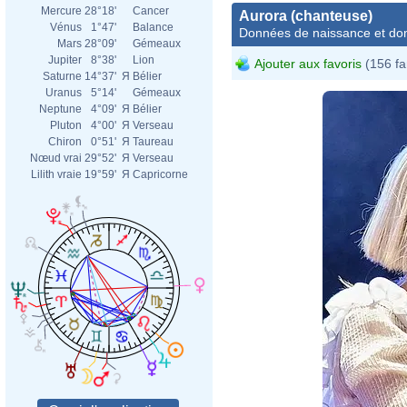
Mercure
28°18'
Cancer
Aurora (chanteuse)
Vénus
1°47'
Balance
Données de naissance et dom
Mars
28°09'
Gémeaux
Jupiter
8°38'
Lion
Ajouter aux favoris
(156 fa
Saturne
14°37'
Я
Bélier
Uranus
5°14'
Gémeaux
Neptune
4°09'
Я
Bélier
Pluton
4°00'
Я
Verseau
Chiron
0°51'
Я
Taureau
Nœud vrai
29°52'
Я
Verseau
Lilith vraie
19°59'
Я
Capricorne