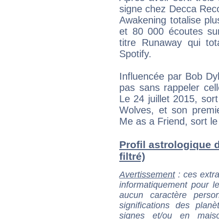
signe chez Decca Reco
Awakening totalise pl
et 80 000 écoutes sur
titre Runaway qui to
Spotify.
Influencée par Bob Dy
pas sans rappeler cell
Le 24 juillet 2015, so
Wolves, et son premi
Me as a Friend, sort l
Profil astrologique 
filtré)
Avertissement
: ces extra
informatiquement pour le
aucun caractère perso
significations des pla
signes et/ou en maiso