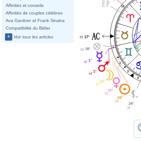
Affinités et conseils
12
Affinités de couples célèbres
Ava Gardner et Frank Sinatra
Compatibilité du Bélier
+
Voir tous les articles
17°
22'
1
28°
53'
1°
20'
2
1°
3
44'
4
12°
42'
17°
22'
24°
13'
24°
37'