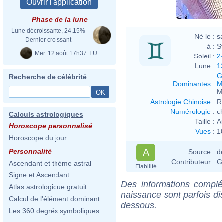
Phase de la lune
Lune décroissante, 24.15%
Né le :
s
Dernier croissant
à :
S
Mer. 12 août 17h37 T.U.
Soleil :
2
Lune :
1
G
Recherche de célébrité
Dominantes
:
M
M
Astrologie Chinoise
:
R
Numérologie
:
c
Calculs astrologiques
Taille :
A
Horoscope personnalisé
Vues
:
1
Horoscope du jour
A
Personnalité
Source :
d
Contributeur :
G
Ascendant et thème astral
Fiabilité
Signe et Ascendant
Des informations complé
Atlas astrologique gratuit
naissance sont parfois di
Calcul de l'élément dominant
dessous.
Les 360 degrés symboliques