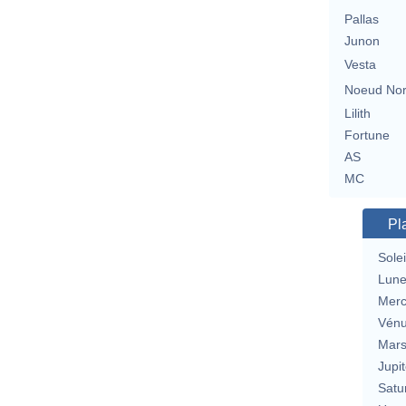
Pallas
Junon
Vesta
Noeud No
Lilith
Fortune
AS
MC
Pl
Solei
Lun
Merc
Vén
Mar
Jupit
Satu