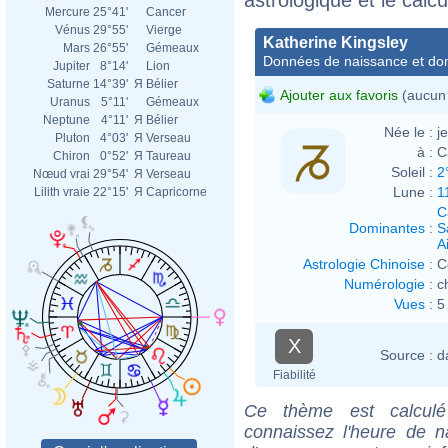
Mercure
25°41'
Cancer
Vénus
29°55'
Vierge
Katherine Kingsley
Mars
26°55'
Gémeaux
Données de naissance et dom
Jupiter
8°14'
Lion
Saturne
14°39'
Я
Bélier
Ajouter aux favoris
(aucun 
Uranus
5°11'
Gémeaux
Neptune
4°11'
Я
Bélier
Née le :
j
Pluton
4°03'
Я
Verseau
à :
C
Chiron
0°52'
Я
Taureau
Soleil :
2
Nœud vrai
29°54'
Я
Verseau
Lune :
1
Lilith vraie
22°15'
Я
Capricorne
C
Dominantes
:
S
Ai
Astrologie Chinoise
:
C
Numérologie
:
c
Vues
:
5
X
Source :
d
Fiabilité
Ce thème est calculé 
connaissez l'heure de n