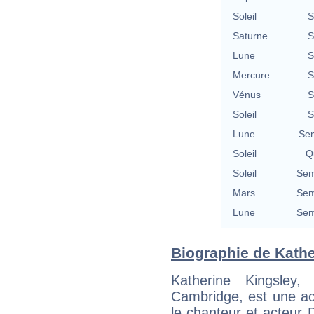
Soleil
S
Saturne
S
Lune
S
Mercure
S
Vénus
S
Soleil
S
Lune
Se
Soleil
Qu
Soleil
Sem
Mars
Sem
Lune
Sem
Biographie de Kather
Katherine Kingsle
Cambridge, est une act
le chanteur et acteur 