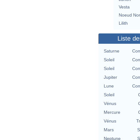
Vesta
Noeud No
Lilith
Liste de
Saturne
Con
Soleil
Con
Soleil
Con
Jupiter
Con
Lune
Con
Soleil
Vénus
Mercure
Vénus
T
Mars
S
Neptune
S