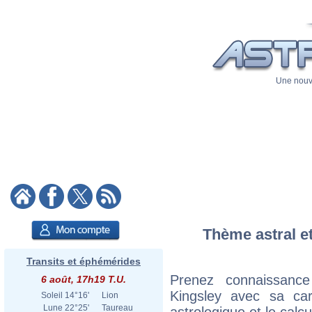
Une nouve
Thème astral et
Transits et éphémérides
Prenez connaissanc
6 août, 17h19 T.U.
Kingsley avec sa cart
Soleil
14°16'
Lion
Lune
22°25'
Taureau
astrologique et le calc