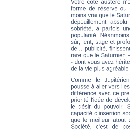
Votre côté austère n'
forme de réserve ou d
moins vrai que le Satur
dépouillement absolu 
sobriété, a parfois u
popularité. Néanmoins, l
sûr, lent, sage et pro
de... publicité, finisse
rare que le Saturnien 
- dont vous avez hérite
de la vie plus agréable
Comme le Jupitérien
pousse à aller vers l'es
différence avec ce pr
priorité l'idée de déve
le désir du pouvoir. 
capacité d'insertion soc
que le meilleur atout q
Société, c'est de p