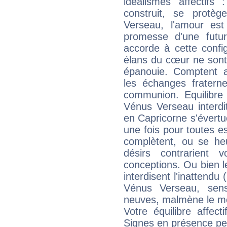
idéalismes affectifs
construit, se protè
Verseau, l'amour est
promesse d'une futur
accorde à cette confi
élans du cœur ne sont 
épanouie. Comptent aus
les échanges fraterne
communion. Equilibre f
Vénus Verseau interdit
en Capricorne s'évertu
une fois pour toutes e
complètent, ou se heu
désirs contrarient 
conceptions. Ou bien l
interdisent l'inattendu
Vénus Verseau, sens
neuves, malmène le mo
Votre équilibre affec
Signes en présence pe