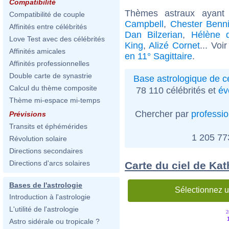
Compatibilité
Thèmes astraux ayant
Compatibilité de couple
Campbell
,
Chester Benn
Affinités entre célébrités
Dan Bilzerian
,
Hélène d
Love Test avec des célébrités
King
,
Alizé Cornet
... Voi
Affinités amicales
en 11° Sagittaire
.
Affinités professionnelles
Double carte de synastrie
Base astrologique de cé
Calcul du thème composite
78 110 célébrités et
év
Thème mi-espace mi-temps
Chercher par
professi
Prévisions
Transits et éphémérides
1 205 7
Révolution solaire
Directions secondaires
Directions d'arcs solaires
Carte du ciel de Ka
Bases de l'astrologie
Sélectionnez u
Introduction à l'astrologie
L'utilité de l'astrologie
2
Astro sidérale ou tropicale ?