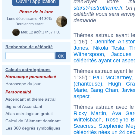
d'envoyer votre i
stars@astrotheme.fr
. Un 
Phase de la lune
célébrité vous sera envoy
Lune décroissante, 44.30%
demande.
Dernier croissant
Mer. 12 août 17h37 T.U.
Thèmes astraux ayant le
1°16') :
Jennifer Anisto
Recherche de célébrité
Jones
,
Nikola Tesla
,
Ti
Witherspoon
,
Jacques 
célébrités ayant cet aspe
Calculs astrologiques
Thèmes astraux ayant le
Horoscope personnalisé
1°35') :
Paul McCartney
,
(chanteuse)
,
Hugh Gra
Horoscope du jour
Marie
,
Bang Chan
,
Javi
Personnalité
aspect
.
Ascendant et thème astral
Thèmes astraux avec le
Signe et Ascendant
Ricky Martin
,
Ava Gar
Atlas astrologique gratuit
Wittelsbach
,
Roselyne B
Calcul de l'élément dominant
Seacrest
,
Stephenie Me
Les 360 degrés symboliques
célébrités nées un 24 d