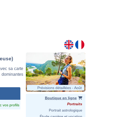
teuse)
vec sa carte
es dominantes
Prévisions détaillées - Août
Boutique en ligne
Portraits
c vos profils
Portrait astrologique
Étude carrière et vocation