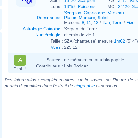
Soleil :
16°20' Scorpion
AS :
3°17' Ver
Lune :
13°52' Poissons
MC :
24°20' Sc
Scorpion
,
Capricorne
,
Verseau
Dominantes
:
Pluton
,
Mercure
,
Soleil
Maisons
9
,
11
,
12
/
Eau
,
Terre
/
Fixe
Astrologie Chinoise
:
Serpent de Terre
Numérologie
:
chemin de vie 1
Taille :
SZA (chanteuse) mesure
1m62
(5' 4")
Vues
:
229 124
A
Source :
de mémoire ou autobiographie
Contributeur :
Lois Rodden
Fiabilité
Des informations complémentaires sur la source de l'heure de n
parfois disponibles dans l'extrait de
biographie
ci-dessous.