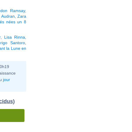
rdon Ramsay
,
 Audran
,
Zara
tés nées un 8
r
,
Lisa Rinna
,
rigo Santoro
,
ant la Lune en
10h19
aissance
u
jour
cidus)