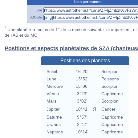
Lien permanent
Lien
BBCode
*
Une planète à moins de 1° de la maison suivante lui appartient, et 
de l'AS et du MC
Positions et aspects planétaires de SZA (chanteus
Positions des planètes
Soleil
16°20'
Scorpion
Lune
13°52'
Poissons
Mercure
15°06'
Scorpion
Vénus
3°23'
Capricorne
Mars
3°02'
Scorpion
Jupiter
10°41'
Я
Cancer
Saturne
9°57'
Capricorne
Uranus
2°47'
Capricorne
Neptune
10°14'
Capricorne