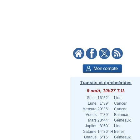
Transits et éphémérides
9 août, 10h27 T.U.
Soleil
16°52'
Lion
Lune
1°39'
Cancer
Mercure
29°36'
Cancer
Vénus
2°39'
Balance
Mars
28°44'
Gémeaux
Jupiter
8°50'
Lion
Saturne
14°36'
Я
Bélier
Uranus
5°16'
Gémeaux