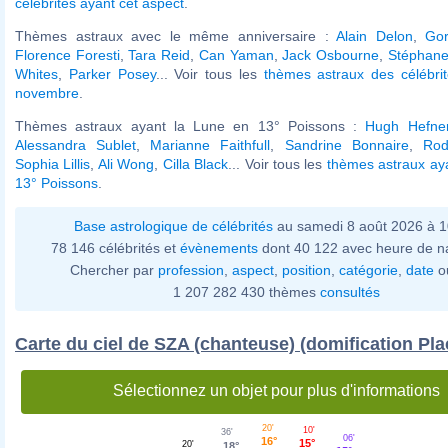
célébrités ayant cet aspect
.
Thèmes astraux avec le même anniversaire :
Alain Delon
,
Go
Florence Foresti
,
Tara Reid
,
Can Yaman
,
Jack Osbourne
,
Stéphane
Whites
,
Parker Posey
... Voir tous les
thèmes astraux des célébri
novembre
.
Thèmes astraux ayant la Lune en 13° Poissons :
Hugh Hefne
Alessandra Sublet
,
Marianne Faithfull
,
Sandrine Bonnaire
,
Rod
Sophia Lillis
,
Ali Wong
,
Cilla Black
... Voir tous les
thèmes astraux ay
13° Poissons
.
Base astrologique de célébrités
au samedi 8 août 2026 à 
78 146 célébrités et
évènements
dont 40 122 avec heure de n
Chercher par
profession
,
aspect
,
position
,
catégorie
,
date
o
1 207 282 430 thèmes
consultés
Carte du ciel de SZA (chanteuse) (domification Pla
Sélectionnez un objet pour plus d'informations
20'
10'
36'
06'
16°
15°
20'
18°