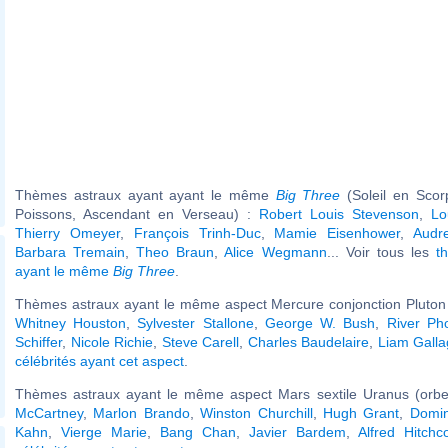
Thèmes astraux ayant ayant le même
Big Three
(Soleil en Scor
Poissons, Ascendant en Verseau) :
Robert Louis Stevenson
,
Lo
Thierry Omeyer
,
François Trinh-Duc
,
Mamie Eisenhower
,
Audr
Barbara Tremain
,
Theo Braun
,
Alice Wegmann
... Voir tous les
t
ayant le même
Big Three
.
Thèmes astraux ayant le même aspect Mercure conjonction Pluton 
Whitney Houston
,
Sylvester Stallone
,
George W. Bush
,
River Ph
Schiffer
,
Nicole Richie
,
Steve Carell
,
Charles Baudelaire
,
Liam Galla
célébrités ayant cet aspect
.
Thèmes astraux ayant le même aspect Mars sextile Uranus (orbe
McCartney
,
Marlon Brando
,
Winston Churchill
,
Hugh Grant
,
Domin
Kahn
,
Vierge Marie
,
Bang Chan
,
Javier Bardem
,
Alfred Hitchc