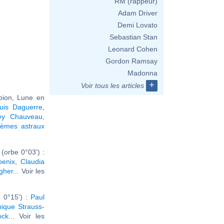
RM (rappeur)
Adam Driver
Demi Lovato
Sebastian Stan
Leonard Cohen
Gordon Ramsay
Madonna
+
Voir tous les articles
pion, Lune en
uis Daguerre
,
ey Chauveau
,
hèmes astraux
(orbe 0°03') :
oenix
,
Claudia
gher
... Voir les
 0°15') :
Paul
ique Strauss-
ock
... Voir les