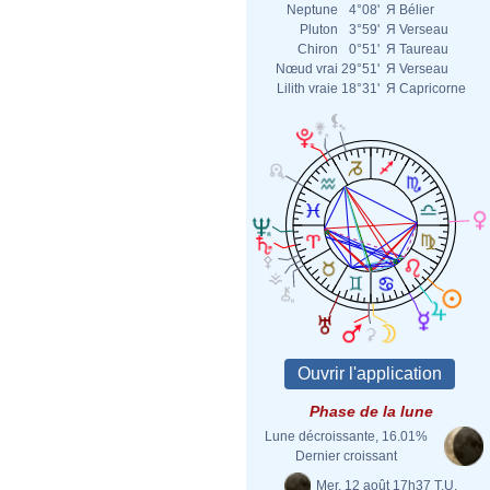
Neptune
4°08'
Я
Bélier
Pluton
3°59'
Я
Verseau
Chiron
0°51'
Я
Taureau
Nœud vrai
29°51'
Я
Verseau
Lilith vraie
18°31'
Я
Capricorne
Phase de la lune
Lune décroissante, 16.01%
Dernier croissant
Mer. 12 août 17h37 T.U.