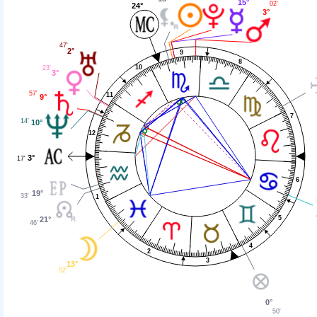
15°
02'
24°
3°
47'
2°
9
8
10
23'
3°
57'
11
9°
7
14'
10°
12
3°
17'
6
19°
33'
1
5
21°
46'
4
2
3
13°
52'
0°
50'