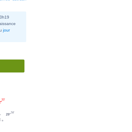
10h19
aissance
u
jour
33'
2°
58'
29°