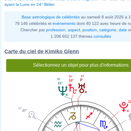
ayant la Lune en 24° Bélier
.
Base astrologique de célébrités
au samedi 8 août 2026 à 
78 146 célébrités et
évènements
dont 40 122 avec heure de n
Chercher par
profession
,
aspect
,
position
,
catégorie
,
date
o
1 206 652 137 thèmes
consultés
Carte du ciel de Kimiko Glenn
Sélectionnez un objet pour plus d'informations
14'
58'
08'
3°
10°
11°
1
07'
27°