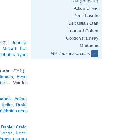
RM (rappeur)
Adam Driver
Demi Lovato
Sebastian Stan
Leonard Cohen
Gordon Ramsay
02') :
Jennifer
Madonna
 Mozart
,
Bob
+
Voir tous les articles
lébrités ayant
orbe 2°51') :
Monaco
,
Ewan
tern
... Voir les
sabelle Adjani
,
 Keller
,
Drake
élébrités nées
,
Daniel Craig
,
Longe
,
Henri-
hèmes astraux