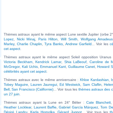
Thèmes astraux ayant le même aspect Lune sextile Jupiter (orbe 2°
Lopez
,
Nicki Minaj
,
Paris Hilton
,
Will Smith
,
Wolfgang Amadeus
Marley
,
Charlie Chaplin
,
Tyra Banks
,
Andrew Garfield
... Voir les
cé
cet aspect
.
Thèmes astraux ayant le même aspect Soleil opposition Uranus (
Victoria Beckham
,
Kendrick Lamar
,
Shia LaBeouf
,
Caroline de 
McGregor
,
Kali Uchis
,
Emmanuel Kant
,
Guillaume Canet
,
Howard S
célébrités ayant cet aspect
.
Thèmes astraux avec le même anniversaire :
Khloe Kardashian
,
I
Tobey Maguire
,
Lauren Jauregui
,
Ed Westwick
,
Sam Claflin
,
Helen
Bell
,
San Francisco (Californie)
... Voir tous les
thèmes astraux des c
un 27 juin
.
Thèmes astraux ayant la Lune en 24° Bélier :
Cate Blanchett
Heather Locklear
,
Laurent Baffie
,
Gabriel García Márquez
,
Tom De
Désiré Landru
,
Karla Homolka
,
Gérard Jugnot
... Voir tous les
t