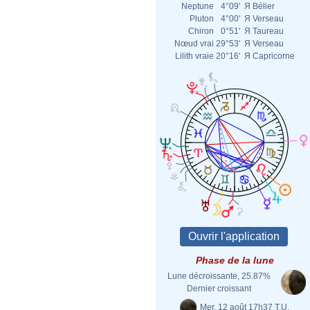
Neptune
4°09'
Я
Bélier
Pluton
4°00'
Я
Verseau
Chiron
0°51'
Я
Taureau
Nœud vrai
29°53'
Я
Verseau
Lilith vraie
20°16'
Я
Capricorne
Phase de la lune
Lune décroissante, 25.87%
Dernier croissant
Mer. 12 août 17h37 T.U.