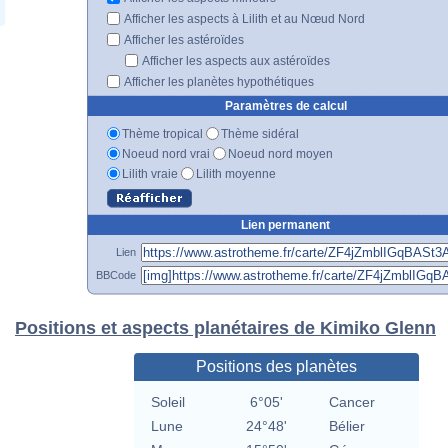
Afficher les aspects à Lilith et au Nœud Nord
Afficher les astéroïdes
Afficher les aspects aux astéroïdes
Afficher les planètes hypothétiques
Paramètres de calcul
Thème tropical
Thème sidéral
Noeud nord vrai
Noeud nord moyen
Lilith vraie
Lilith moyenne
Lien permanent
Lien
BBCode
Positions et aspects planétaires de Kimiko Glenn
Positions des planètes
Soleil
6°05'
Cancer
Lune
24°48'
Bélier