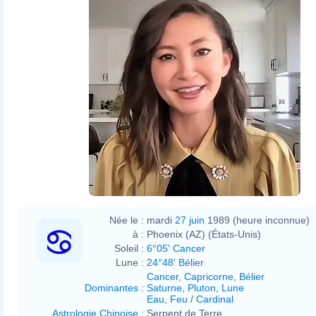
Née le :
mardi
27 juin
1989 (heure inconnue)
à :
Phoenix (AZ) (États-Unis)
Soleil :
6°05' Cancer
Lune :
24°48' Bélier
Cancer
,
Capricorne
,
Bélier
Dominantes
:
Saturne
,
Pluton
,
Lune
Eau
,
Feu
/
Cardinal
Astrologie Chinoise
:
Serpent de Terre