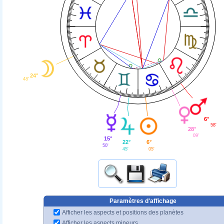
24°
48'
6°
58'
28°
09'
15°
6°
22°
50'
05'
45'
Paramètres d'affichage
Afficher les aspects et positions des planètes
Afficher les aspects mineurs