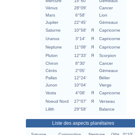
Mercure
15°50'
Gémeaux
Vénus
28°09'
Cancer
Mars
6°58'
Lion
Jupiter
22°45'
Gémeaux
Saturne
10°58'
Я
Capricorne
Uranus
3°14'
Я
Capricorne
Neptune
11°08'
Я
Capricorne
Pluton
12°33'
Я
Scorpion
Chiron
8°30'
Cancer
Cérès
2°05'
Gémeaux
Pallas
12°24'
Bélier
Junon
10°04'
Vierge
Vesta
4°08'
Я
Capricorne
Noeud Nord
27°07'
Я
Verseau
Lilith
29°58'
Balance
Liste des aspects planétaires
Saturne
Conjonction
Neptune
0°10'
Orbe