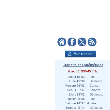
Transits et éphémérides
8 août, 09h45 T.U.
Soleil
15°53'
Lion
Lune
16°36'
Gémeaux
Mercure
28°03'
Cancer
Vénus
1°37'
Balance
Mars
28°02'
Gémeaux
Jupiter
8°36'
Lion
Saturne
14°37'
Я
Bélier
Uranus
5°14'
Gémeaux