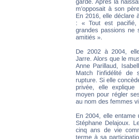
garde. Après la naissan
m’opposait à son père
En 2016, elle déclare à
: « Tout est pacifié
grandes passions ne 
amitiés ».
De 2002 à 2004, ell
Jarre. Alors que le mu
Anne Parillaud, Isabe
Match l'infidélité d
rupture. Si elle concèd
privée, elle explique
moyen pour régler ses 
au nom des femmes vi
En 2004, elle entame u
Stéphane Delajoux. L
cinq ans de vie com
terme à sa participatio