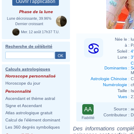
Phase de la lune
Lune décroissante, 39.96%
Dernier croissant
Mer. 12 août 17h37 T.U.
Née le :
l
à :
P
Recherche de célébrité
Soleil :
4
Lune :
3
C
Dominantes
:
S
Calculs astrologiques
M
Horoscope personnalisé
Astrologie Chinoise
:
C
Horoscope du jour
Numérologie
:
c
Taille :
I
Personnalité
Vues
:
2
Ascendant et thème astral
Signe et Ascendant
AA
Source :
a
Atlas astrologique gratuit
Contributeur :
D
Fiabilité
Calcul de l'élément dominant
Les 360 degrés symboliques
Des informations complé