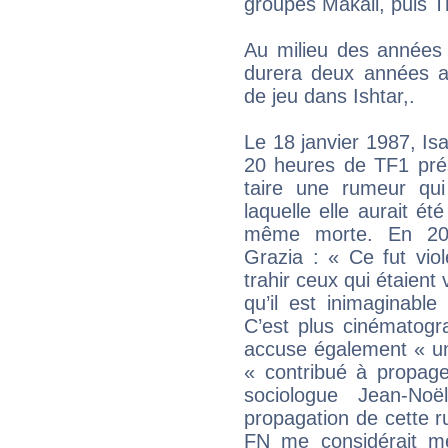
groupes Makali, puis T
Au milieu des années 
durera deux années a
de jeu dans Ishtar,.
Le 18 janvier 1987, Isa
20 heures de TF1 pré
taire une rumeur qu
laquelle elle aurait ét
même morte. En 2017
Grazia : « Ce fut viol
trahir ceux qui étaient
qu’il est inimaginable
C’est plus cinématogr
accuse également « un
« contribué à propager
sociologue Jean-Noë
propagation de cette ru
FN me considérait m