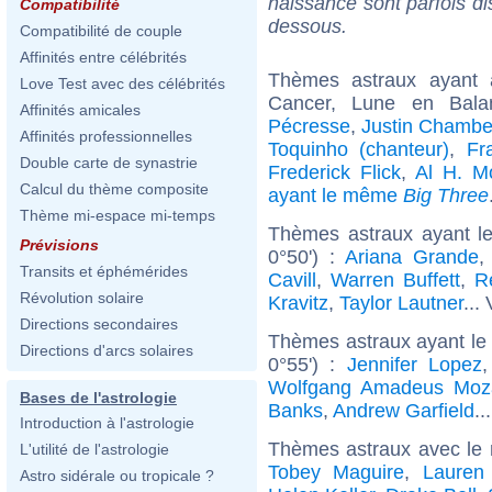
naissance sont parfois di
Compatibilité
dessous.
Compatibilité de couple
Affinités entre célébrités
Thèmes astraux ayant
Love Test avec des célébrités
Cancer, Lune en Bala
Affinités amicales
Pécresse
,
Justin Chambe
Affinités professionnelles
Toquinho (chanteur)
,
Fr
Double carte de synastrie
Frederick Flick
,
Al H. Mo
Calcul du thème composite
ayant le même
Big Three
Thème mi-espace mi-temps
Thèmes astraux ayant le
Prévisions
0°50') :
Ariana Grande
Transits et éphémérides
Cavill
,
Warren Buffett
,
R
Révolution solaire
Kravitz
,
Taylor Lautner
...
Directions secondaires
Thèmes astraux ayant le 
Directions d'arcs solaires
0°55') :
Jennifer Lopez
Wolfgang Amadeus Moz
Bases de l'astrologie
Banks
,
Andrew Garfield
..
Introduction à l'astrologie
Thèmes astraux avec le
L'utilité de l'astrologie
Tobey Maguire
,
Lauren
Astro sidérale ou tropicale ?