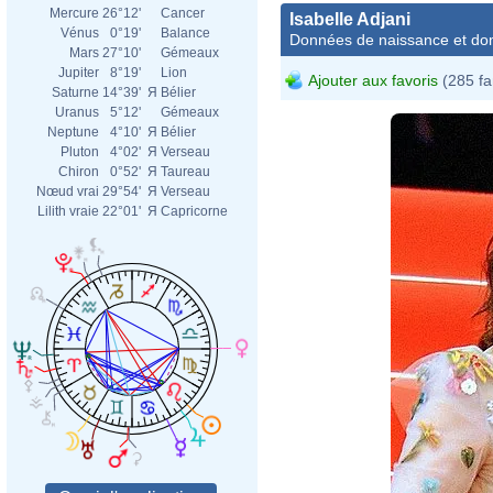
Mercure
26°12'
Cancer
Isabelle Adjani
Vénus
0°19'
Balance
Données de naissance et dom
Mars
27°10'
Gémeaux
Jupiter
8°19'
Lion
Ajouter aux favoris
(285 fa
Saturne
14°39'
Я
Bélier
Uranus
5°12'
Gémeaux
Neptune
4°10'
Я
Bélier
Pluton
4°02'
Я
Verseau
Chiron
0°52'
Я
Taureau
Nœud vrai
29°54'
Я
Verseau
Lilith vraie
22°01'
Я
Capricorne