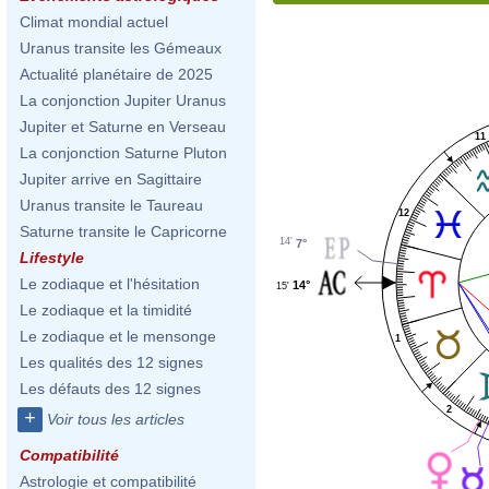
Climat mondial actuel
Uranus transite les Gémeaux
Actualité planétaire de 2025
La conjonction Jupiter Uranus
Jupiter et Saturne en Verseau
11
La conjonction Saturne Pluton
Jupiter arrive en Sagittaire
Uranus transite le Taureau
12
Saturne transite le Capricorne
14'
7°
Lifestyle
Le zodiaque et l'hésitation
14°
15'
Le zodiaque et la timidité
Le zodiaque et le mensonge
1
Les qualités des 12 signes
Les défauts des 12 signes
2
+
Voir tous les articles
Compatibilité
Astrologie et compatibilité