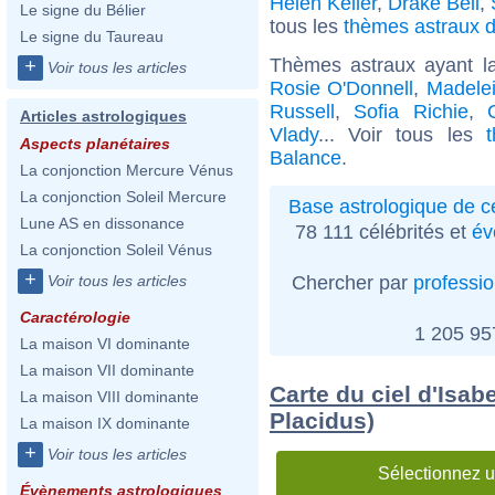
Helen Keller
,
Drake Bell
,
Le signe du Bélier
tous les
thèmes astraux d
Le signe du Taureau
Thèmes astraux ayant l
+
Voir tous les articles
Rosie O'Donnell
,
Madele
Russell
,
Sofia Richie
,
Articles astrologiques
Vlady
... Voir tous les
Aspects planétaires
Balance
.
La conjonction Mercure Vénus
La conjonction Soleil Mercure
Base astrologique de cé
Lune AS en dissonance
78 111 célébrités et
év
La conjonction Soleil Vénus
+
Chercher par
professi
Voir tous les articles
Caractérologie
1 205 9
La maison VI dominante
La maison VII dominante
Carte du ciel d'Isab
La maison VIII dominante
Placidus)
La maison IX dominante
+
Voir tous les articles
Sélectionnez u
Évènements astrologiques