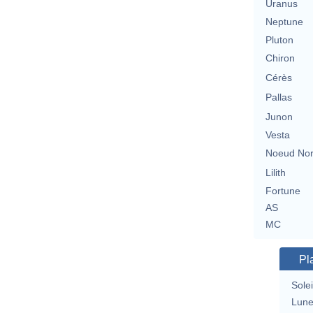
Uranus
Neptune
Pluton
Chiron
Cérès
Pallas
Junon
Vesta
Noeud No
Lilith
Fortune
AS
MC
Pl
Solei
Lun