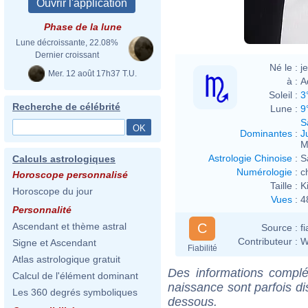
Phase de la lune
Lune décroissante, 22.08%
Dernier croissant
Né le :
j
Mer. 12 août 17h37 T.U.
à :
A
Soleil :
3
Recherche de célébrité
Lune :
9
S
Dominantes
:
J
M
Astrologie Chinoise
:
S
Calculs astrologiques
Numérologie
:
c
Horoscope personnalisé
Taille :
K
Horoscope du jour
Vues
:
4
Personnalité
C
Ascendant et thème astral
Source :
f
Contributeur :
W
Signe et Ascendant
Fiabilité
Atlas astrologique gratuit
Des informations complé
Calcul de l'élément dominant
naissance sont parfois di
Les 360 degrés symboliques
dessous.