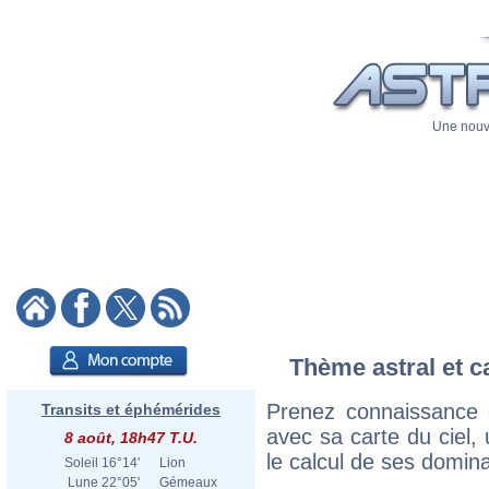
Une nouve
Thème astral et ca
Prenez connaissance d
Transits et éphémérides
avec sa carte du ciel, 
8 août, 18h47 T.U.
le calcul de ses domina
Soleil
16°14'
Lion
Lune
22°05'
Gémeaux