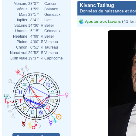
Mercure
28°37'
Cancer
Kivanc Tatlitug
Vénus
1°59'
Balance
Données de naissance et dom
Mars
28°17'
Gémeaux
Jupiter
8°41'
Lion
Ajouter aux favoris
(41 fan
Saturne
14°36'
Я
Bélier
Uranus
5°15'
Gémeaux
Neptune
4°09'
Я
Bélier
Pluton
4°00'
Я
Verseau
Chiron
0°51'
Я
Taureau
Nœud vrai
29°52'
Я
Verseau
Lilith vraie
19°37'
Я
Capricorne