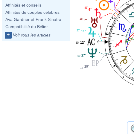
10
Affinités et conseils
46'
6°
Affinités de couples célèbres
11
Ava Gardner et Frank Sinatra
15'
7°
Compatibilité du Bélier
27'
11°
+
12
Voir tous les articles
12°
35'
1
27°
06'
29°
13'
2