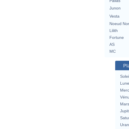
Pallas
Junon
Vesta
Noeud No
Lilith
Fortune
AS
MC
Pl
Solei
Lun
Merc
Vén
Mar
Jupit
Satu
Uran