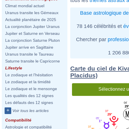
tous les
thèmes astraux a
Climat mondial actuel
Base astrologique de
Uranus transite les Gémeaux
Actualité planétaire de 2025
78 146 célébrités et
év
La conjonction Jupiter Uranus
Jupiter et Saturne en Verseau
Chercher par
professi
La conjonction Saturne Pluton
Jupiter arrive en Sagittaire
1 206 8
Uranus transite le Taureau
Saturne transite le Capricorne
Carte du ciel de Kiv
Lifestyle
Placidus)
Le zodiaque et l'hésitation
Le zodiaque et la timidité
Le zodiaque et le mensonge
Sélectionnez u
Les qualités des 12 signes
Les défauts des 12 signes
04'
29
+
Voir tous les articles
37'
29°
05'
Compatibilité
1°
Astrologie et compatibilité
18'
3°