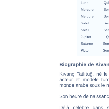
Lune
Qu
Mercure
Se
Mercure
Se
Soleil
Se
Soleil
Se
Jupiter
Qu
Saturne
Sem
Pluton
Sem
Biographie de Kivanc
Kıvanç Tatlıtuğ, né l
acteur et modèle tur
monde arabe sous le 
Son heure de naissance
Déjà célèbre dans s