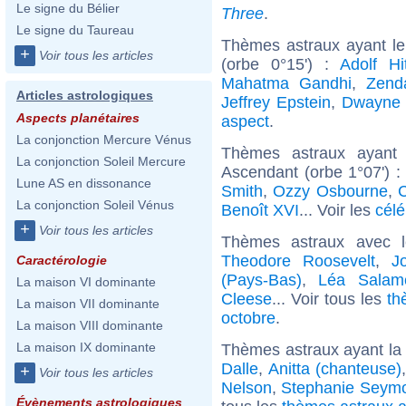
Le signe du Bélier
Three
.
Le signe du Taureau
Thèmes astraux ayant l
+
Voir tous les articles
(orbe 0°15') :
Adolf Hit
Mahatma Gandhi
,
Zend
Articles astrologiques
Jeffrey Epstein
,
Dwayne 
Aspects planétaires
aspect
.
La conjonction Mercure Vénus
Thèmes astraux ayant 
La conjonction Soleil Mercure
Ascendant (orbe 1°07') 
Lune AS en dissonance
Smith
,
Ozzy Osbourne
,
C
La conjonction Soleil Vénus
Benoît XVI
... Voir les
célé
+
Voir tous les articles
Thèmes astraux avec 
Theodore Roosevelt
,
J
Caractérologie
(Pays-Bas)
,
Léa Salam
La maison VI dominante
Cleese
... Voir tous les
th
La maison VII dominante
octobre
.
La maison VIII dominante
La maison IX dominante
Thèmes astraux ayant la
Dalle
,
Anitta (chanteuse)
+
Voir tous les articles
Nelson
,
Stephanie Seym
Évènements astrologiques