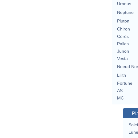
Uranus
Neptune
Pluton
Chiron
Cérès
Pallas
Junon
Vesta
Noeud No
Lilith
Fortune
AS
MC
Pl
Solei
Lun