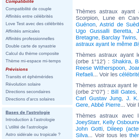
Compatibilité
Compatibilité de couple
Thèmes astraux ayant
Affinités entre célébrités
Scorpion, Lune en Ca
Love Test avec des célébrités
Guénon
,
Astrid de Suè
Ugo Gussalli Beretta
,
Affinités amicales
Bretagne
,
Barclay Twins
Affinités professionnelles
astraux ayant le même
B
Double carte de synastrie
Calcul du thème composite
Thèmes astraux ayant 
(orbe 1°12') :
Shakira
,
B
Thème mi-espace mi-temps
Reese Witherspoon
,
Joa
Prévisions
Refaeli
... Voir les
célébrit
Transits et éphémérides
Révolution solaire
Thèmes astraux ayant le
(orbe 2°07') :
Bill Gates
Directions secondaires
Carl Gustav Jung
,
J. K
Directions d'arcs solaires
Gere
,
Abbé Pierre
... Voir
Bases de l'astrologie
Thèmes astraux avec 
Introduction à l'astrologie
JoeyStarr
,
Kelly Osbourn
L'utilité de l'astrologie
John Gotti
,
Dileep (acte
Astro sidérale ou tropicale ?
Silva
... Voir tous les
thè