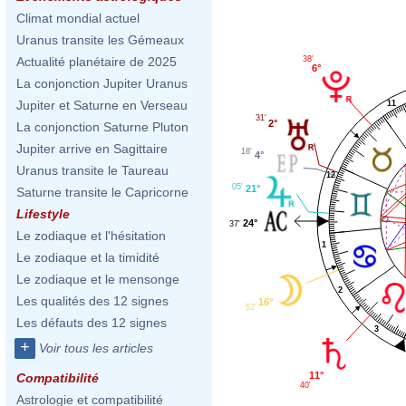
Climat mondial actuel
Uranus transite les Gémeaux
38'
Actualité planétaire de 2025
6°
La conjonction Jupiter Uranus
Jupiter et Saturne en Verseau
11
31'
2°
La conjonction Saturne Pluton
Jupiter arrive en Sagittaire
18'
4°
Uranus transite le Taureau
12
05'
21°
Saturne transite le Capricorne
Lifestyle
24°
37'
Le zodiaque et l'hésitation
1
Le zodiaque et la timidité
Le zodiaque et le mensonge
2
Les qualités des 12 signes
16°
52'
Les défauts des 12 signes
3
+
Voir tous les articles
11°
Compatibilité
40'
Astrologie et compatibilité