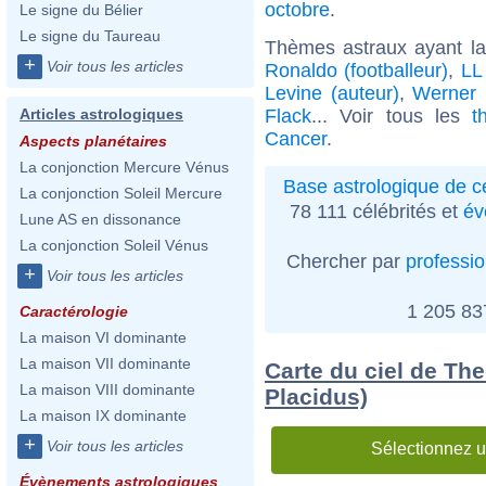
octobre
.
Le signe du Bélier
Le signe du Taureau
Thèmes astraux ayant l
+
Voir tous les articles
Ronaldo (footballeur)
,
LL
Levine (auteur)
,
Werner 
Flack
... Voir tous les
t
Articles astrologiques
Cancer
.
Aspects planétaires
La conjonction Mercure Vénus
Base astrologique de cé
La conjonction Soleil Mercure
78 111 célébrités et
év
Lune AS en dissonance
La conjonction Soleil Vénus
Chercher par
professi
+
Voir tous les articles
1 205 8
Caractérologie
La maison VI dominante
La maison VII dominante
Carte du ciel de Th
La maison VIII dominante
Placidus)
La maison IX dominante
+
Voir tous les articles
Sélectionnez u
Évènements astrologiques