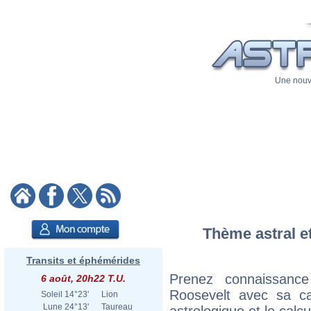
Une nouve
Thème astral et
Transits et éphémérides
Prenez connaissanc
6 août, 20h22 T.U.
Roosevelt avec sa car
Soleil
14°23'
Lion
Lune
24°13'
Taureau
astrologique et le calc