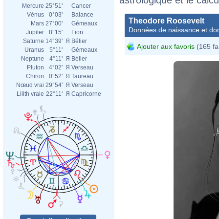
Mercure
25°51'
Cancer
Vénus
0°03'
Balance
Theodore Roosevelt
Mars
27°00'
Gémeaux
Données de naissance et dom
Jupiter
8°15'
Lion
Saturne
14°39'
Я
Bélier
Ajouter aux favoris
(165 fa
Uranus
5°11'
Gémeaux
Neptune
4°11'
Я
Bélier
Pluton
4°02'
Я
Verseau
Chiron
0°52'
Я
Taureau
Nœud vrai
29°54'
Я
Verseau
Lilith vraie
22°11'
Я
Capricorne