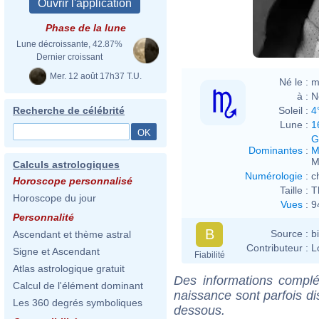
Phase de la lune
Lune décroissante, 42.87%
Dernier croissant
Mer. 12 août 17h37 T.U.
Né le :
m
à :
N
Soleil :
4
Recherche de célébrité
Lune :
1
G
Dominantes
:
M
M
Calculs astrologiques
Numérologie
:
c
Horoscope personnalisé
Taille :
T
Horoscope du jour
Vues
:
9
Personnalité
B
Source :
b
Ascendant et thème astral
Contributeur :
L
Signe et Ascendant
Fiabilité
Atlas astrologique gratuit
Des informations complé
Calcul de l'élément dominant
naissance sont parfois di
Les 360 degrés symboliques
dessous.